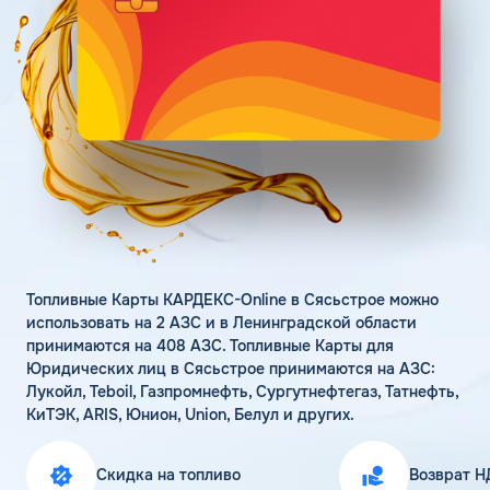
Поддержка
Статьи
Личный кабинет
Цена бензина и ДТ
Карта АЗС
Получить консультацию
Топливные Карты КАРДЕКС-Online в Сясьстрое можно
использовать на 2 АЗС и в Ленинградской области
принимаются на 408 АЗС. Топливные Карты для
Юридических лиц в Сясьстрое принимаются на АЗС:
Лукойл, Teboil, Газпромнефть, Сургутнефтегаз, Татнефть,
КиТЭК, ARIS, Юнион, Union, Белул и других.
Скидка на топливо
Возврат Н