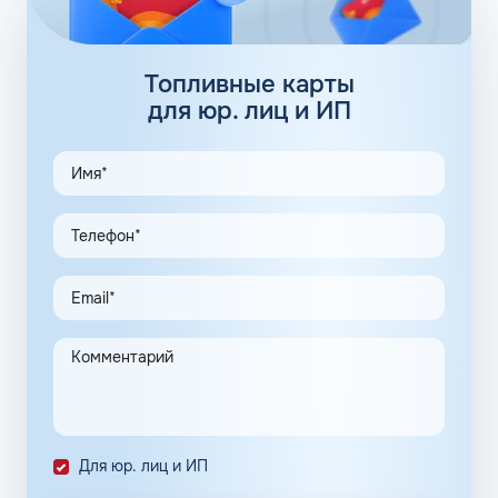
регионах, планируется выход на федеральный уровень.
Топливные карты Флеш:
заправки
Топливные карты
для юр. лиц и ИП
АЗС Флеш в Сясьстрое Ленинградской области
предлагает удобные схемы работы для коммерческих
клиентов. Доступны топливные карты Флеш для
юридических лиц. Экономия и качество сервиса,
предоставляемого для клиентов в рамках данной
программы, привлекают предпринимателей.
Заправочные карты для ИП значительно упрощают
выполнение задач в области транспортной логистики.
Автоматизация процессов транспортной логистики
помогает упростить работу сотрудников, сократить
количество поставленных задач и трудозатрат на их
выполнение. Решение дополнительно уменьшает риски
ошибок в документах и подсчетах.
Снизить расходы на топливо помогает контроль
Для юр. лиц и ИП
расходов, который осуществляется в упрощенном