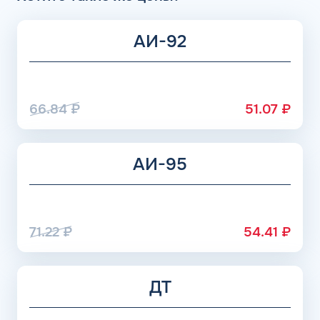
АИ-92
66.84
₽
51.07
₽
АИ-95
71.22
₽
54.41
₽
ДТ