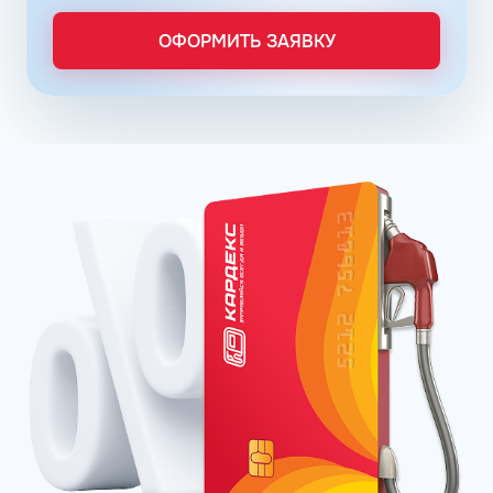
порядке, за счет электронного документооборота.
Систематизация и сбор информации в одном месте о
ОФОРМИТЬ ЗАЯВКУ
расходах водителей на заправках поможет выявить
недобросовестных сотрудников. Использование средств
компании в собственных интересах легко выявить, если
проанализировать доступную статистику за
интересующий предпринимателя период работы. Также
можно выявить и урезать лишние расходы, если дела
компании требуют экономии и тщательного контроля
бюджета.
Можно использовать топливные карты для оптовых
закупок топлива. Достаточно приобрести необходимое
количество литров качественного топлива на баланс
карты, чтобы воспользоваться ими в течение года, когда
это потребуется. Бизнес-процессы с топливными
картами ведутся без задержек, связанных с проблемами
в области транспортной логистики. Также можно легко
получить возврат 22% НДС.
Заправка по картам распространяется на сеть АЗС
Флеш и ее партнеров. Однако, можно купить топливную
карту КАРДЕКС, которая обеспечивает такие же