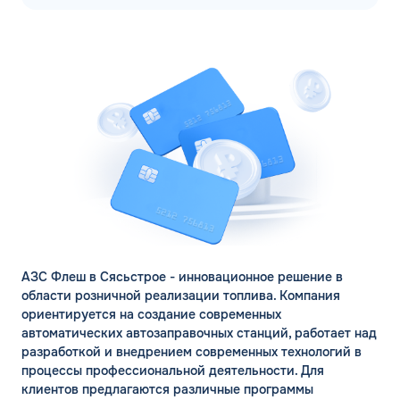
АЗС Флеш в Сясьстрое - инновационное решение в
области розничной реализации топлива. Компания
ЗАКАЗАТЬ
ориентируется на создание современных
ОБРАТНЫЙ ЗВОНОК
автоматических автозаправочных станций, работает над
разработкой и внедрением современных технологий в
Спасибо! Ваша заявка принята.
Имя*
процессы профессиональной деятельности. Для
Мы свяжемся с Вами в ближайшее
клиентов предлагаются различные программы