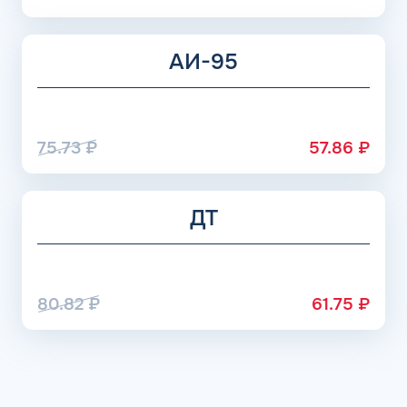
АИ-95
75.73
₽
57.86
₽
ДТ
80.82
₽
61.75
₽