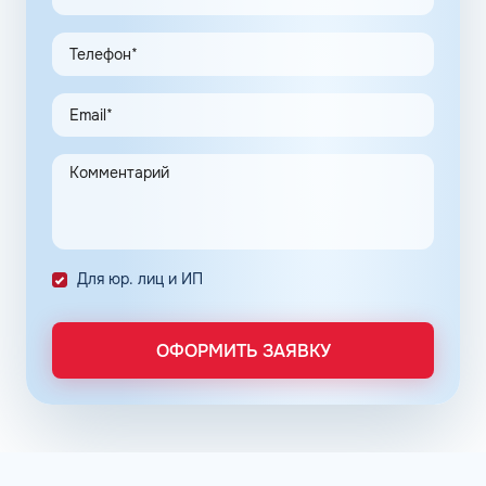
Экономия и качество сервиса, предоставляемого для
клиентов в рамках данной программы, привлекают
предпринимателей. Заправочные карты для ИП
значительно упрощают выполнение задач в области
транспортной логистики.
Автоматизация процессов транспортной логистики
помогает упростить работу сотрудников, сократить
количество поставленных задач и трудозатрат на их
выполнение. Решение дополнительно уменьшает риски
ошибок в документах и подсчетах.
Снизить расходы на топливо помогает контроль
Для юр. лиц и ИП
расходов, который осуществляется в упрощенном
порядке, за счет электронного документооборота.
Систематизация и сбор информации в одном месте о
ОФОРМИТЬ ЗАЯВКУ
расходах водителей на заправках поможет выявить
недобросовестных сотрудников. Использование средств
компании в собственных интересах легко выявить, если
проанализировать доступную статистику за
интересующий предпринимателя период работы. Также
можно выявить и урезать лишние расходы, если дела