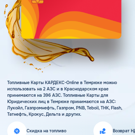
Поддержка
Статьи
Личный кабинет
Цена бензина и ДТ
Карта АЗС
Получить консультацию
Топливные Карты КАРДЕКС-Online в Темрюке можно
использовать на 2 АЗС и в Краснодарском крае
принимаются на 396 АЗС. Топливные Карты для
Юридических лиц в Темрюке принимаются на АЗС:
Лукойл, Газпромнефть, Газпром, PNB, Teboil, ТНК, Flash,
Татнефть, Крокус, Дельта и других.
Скидка на топливо
Возврат Н