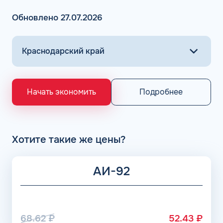
АЗС Флеш в Темрюке предлагает заправить топливо
различного типа: бензин, ДТ, метан, пропан, газ. Оплата
Обновлено 27.07.2026
горючего на проверенных АЗС осуществляется всего в
несколько кликов.
Основными поставщиками для АЗС Flash являются
крупнейшие заводы по нефтепереработке в России,
выпускающие лучшее топливо в стране экологического
класса Евро 5: ООО «Газпром добыча Астрахань» ПАО
«Газпром», Рязанский НПЗ, Саратовский НПЗ, Уфимский
Подробнее
Начать экономить
НПЗ группы Роснефть. АЗС Flash и АГЗС компании
получает положительные отзывы от клиентов.
Хотите такие же цены?
АИ-92
68.62
₽
52.43
₽