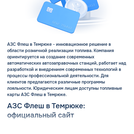
АЗС Флеш в Темрюке - инновационное решение в
области розничной реализации топлива. Компания
ориентируется на создание современных
автоматических автозаправочных станций, работает над
разработкой и внедрением современных технологий в
процессы профессиональной деятельности. Для
клиентов предлагаются различные программы
лояльности. Юридическим лицам доступны топливные
карты АЗС Флеш в Темрюке.
АЗС Флеш в Темрюке:
официальный сайт
ЗАКАЗАТЬ
Группа компаний «ФЛЭШ» ярко зарекомендовала себя в
ОБРАТНЫЙ ЗВОНОК