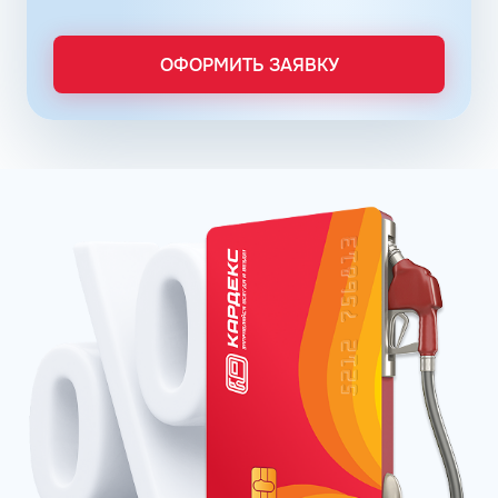
расходов, который осуществляется в упрощенном
порядке, за счет электронного документооборота.
Систематизация и сбор информации в одном месте о
ОФОРМИТЬ ЗАЯВКУ
расходах водителей на заправках поможет выявить
недобросовестных сотрудников. Использование средств
компании в собственных интересах легко выявить, если
проанализировать доступную статистику за
интересующий предпринимателя период работы. Также
можно выявить и урезать лишние расходы, если дела
компании требуют экономии и тщательного контроля
бюджета.
Можно использовать топливные карты для оптовых
закупок топлива. Достаточно приобрести необходимое
количество литров качественного топлива на баланс
карты, чтобы воспользоваться ими в течение года, когда
это потребуется. Бизнес-процессы с топливными
картами ведутся без задержек, связанных с проблемами
в области транспортной логистики. Также можно легко
получить возврат 22% НДС.
Заправка по картам распространяется на сеть АЗС
Флеш и ее партнеров. Однако, можно купить топливную