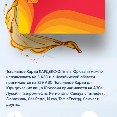
Поддержка
Статьи
Личный кабинет
Цена бензина и ДТ
Карта АЗС
Получить консультацию
Топливные Карты КАРДЕКС-Online в Юрюзани можно
использовать на 3 АЗС и в Челябинской области
принимаются на 329 АЗС. Топливные Карты для
Юридических лиц в Юрюзани принимаются на АЗС:
Лукойл, Газпромнефть, РегионUno, Салауат, Татнефть,
Зюраткуль, Get Petrol, М газ, TamicEnergy, Salavat и
других.