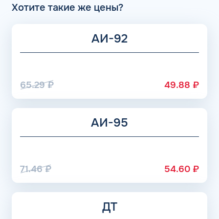
Хотите такие же цены?
АИ-92
65.29
₽
49.88
₽
АИ-95
71.46
₽
54.60
₽
ДТ