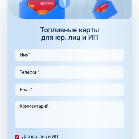
заправочных станций локализуется сразу в нескольких
регионах, планируется выход на федеральный уровень.
Топливные карты Флеш:
заправки
Топливные карты
для юр. лиц и ИП
АЗС Флеш в Юрюзани Челябинской области предлагает
удобные схемы работы для коммерческих клиентов.
Доступны топливные карты Флеш для юридических лиц.
Экономия и качество сервиса, предоставляемого для
клиентов в рамках данной программы, привлекают
предпринимателей. Заправочные карты для ИП
значительно упрощают выполнение задач в области
транспортной логистики.
Автоматизация процессов транспортной логистики
помогает упростить работу сотрудников, сократить
количество поставленных задач и трудозатрат на их
выполнение. Решение дополнительно уменьшает риски
ошибок в документах и подсчетах.
Снизить расходы на топливо помогает контроль
Для юр. лиц и ИП