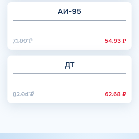
АИ-95
71.90
₽
54.93
₽
ДТ
82.04
₽
62.68
₽