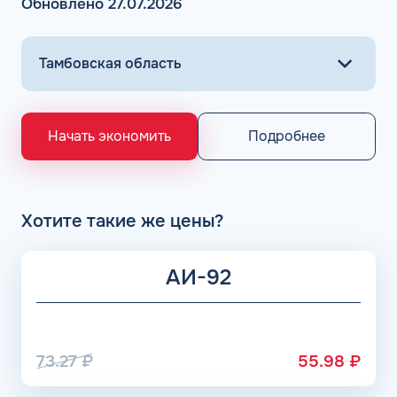
Обновлено 27.07.2026
горючего на проверенных АЗС осуществляется всего в
несколько кликов.
Основными поставщиками для АЗС Flash являются
крупнейшие заводы по нефтепереработке в России,
выпускающие лучшее топливо в стране экологического
класса Евро 5: ООО «Газпром добыча Астрахань» ПАО
«Газпром», Рязанский НПЗ, Саратовский НПЗ, Уфимский
Подробнее
Начать экономить
НПЗ группы Роснефть. АЗС Flash и АГЗС компании
получает положительные отзывы от клиентов.
Хотите такие же цены?
АИ-92
73.27
₽
55.98
₽