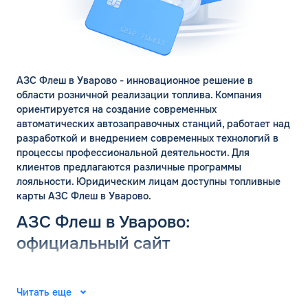
АЗС Флеш в Уварово - инновационное решение в
области розничной реализации топлива. Компания
ориентируется на создание современных
автоматических автозаправочных станций, работает над
разработкой и внедрением современных технологий в
процессы профессиональной деятельности. Для
ЗАКАЗАТЬ
клиентов предлагаются различные программы
ОБРАТНЫЙ ЗВОНОК
лояльности. Юридическим лицам доступны топливные
карты АЗС Флеш в Уварово.
Спасибо! Ваша заявка принята.
АЗС Флеш в Уварово:
Имя*
Мы свяжемся с Вами в ближайшее
официальный сайт
время
Телефон*
ОК
Группа компаний «ФЛЭШ» ярко зарекомендовала себя в
2008 году. Специалисты разработали и внедрили
Читать еще
автоматические автозаправочные станции на
Email*