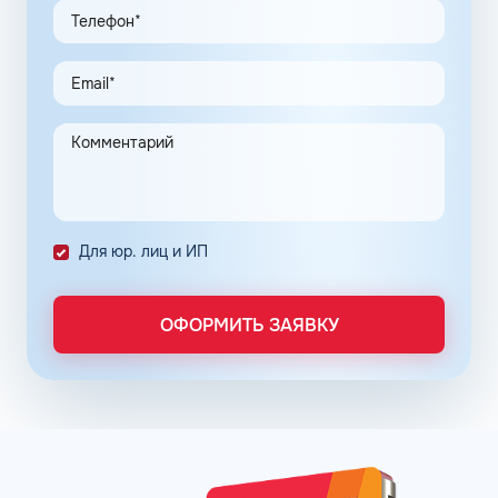
клиентов в рамках данной программы, привлекают
предпринимателей. Заправочные карты для ИП
значительно упрощают выполнение задач в области
транспортной логистики.
Автоматизация процессов транспортной логистики
помогает упростить работу сотрудников, сократить
количество поставленных задач и трудозатрат на их
выполнение. Решение дополнительно уменьшает риски
ошибок в документах и подсчетах.
Снизить расходы на топливо помогает контроль
Для юр. лиц и ИП
расходов, который осуществляется в упрощенном
порядке, за счет электронного документооборота.
Систематизация и сбор информации в одном месте о
ОФОРМИТЬ ЗАЯВКУ
расходах водителей на заправках поможет выявить
недобросовестных сотрудников. Использование средств
компании в собственных интересах легко выявить, если
проанализировать доступную статистику за
интересующий предпринимателя период работы. Также
можно выявить и урезать лишние расходы, если дела
компании требуют экономии и тщательного контроля
бюджета.