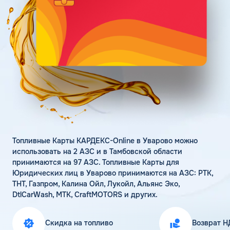
Поддержка
Статьи
Личный кабинет
Цена бензина и ДТ
Карта АЗС
Получить консультацию
Топливные Карты КАРДЕКС-Online в Уварово можно
использовать на 2 АЗС и в Тамбовской области
принимаются на 97 АЗС. Топливные Карты для
Юридических лиц в Уварово принимаются на АЗС: РТК,
ТНТ, Газпром, Калина Ойл, Лукойл, Альянс Эко,
DtlCarWash, МТК, CraftMOTORS и других.
Скидка на топливо
Возврат Н