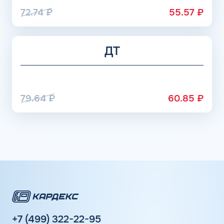
72.74
₽
55.57
₽
ДТ
79.64
₽
60.85
₽
+7 (499) 322-22-95