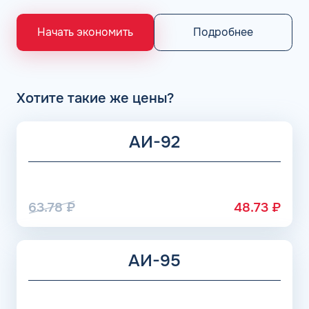
выпускающие лучшее топливо в стране экологического
класса Евро 5: ООО «Газпром добыча Астрахань» ПАО
«Газпром», Рязанский НПЗ, Саратовский НПЗ, Уфимский
Подробнее
Начать экономить
НПЗ группы Роснефть. АЗС Flash и АГЗС компании
получает положительные отзывы от клиентов.
Хотите такие же цены?
АИ-92
63.78
₽
48.73
₽
АИ-95