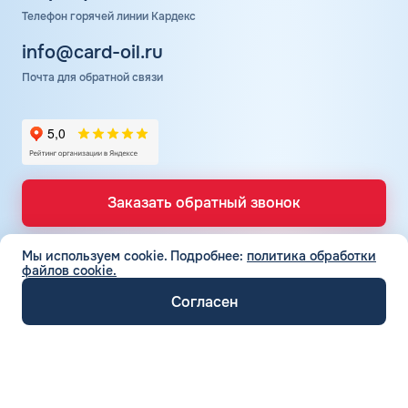
Телефон горячей линии Кардекс
info@card-oil.ru
Почта для обратной связи
Заказать обратный звонок
Мы используем cookie.
Подробнее:
политика обработки
файлов cookie.
ТОПЛИВНЫЕ КАРТЫ
Топливные карты для юр. лиц
Согласен
СЕТЬ АЗС
Топливные карты КАРДЕКС
Вся сеть АЗС
Топливные карты Лукойл
ТОПЛИВО
АЗС Лукойл
Автомобильное топливо
Топливные карты Газпромнефть
АЗС Газпромнефть
СЕРВИСЫ И УСЛУГИ
Бензин
Топливные карты Татнефть