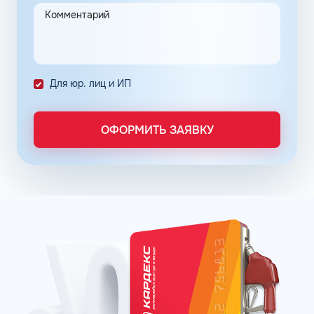
помогает упростить работу сотрудников, сократить
количество поставленных задач и трудозатрат на их
выполнение. Решение дополнительно уменьшает риски
ошибок в документах и подсчетах.
Снизить расходы на топливо помогает контроль
Для юр. лиц и ИП
расходов, который осуществляется в упрощенном
порядке, за счет электронного документооборота.
Систематизация и сбор информации в одном месте о
ОФОРМИТЬ ЗАЯВКУ
расходах водителей на заправках поможет выявить
недобросовестных сотрудников. Использование средств
компании в собственных интересах легко выявить, если
проанализировать доступную статистику за
интересующий предпринимателя период работы. Также
можно выявить и урезать лишние расходы, если дела
компании требуют экономии и тщательного контроля
бюджета.
Можно использовать топливные карты для оптовых
закупок топлива. Достаточно приобрести необходимое
количество литров качественного топлива на баланс
карты, чтобы воспользоваться ими в течение года, когда