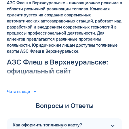
АЗС Флеш в Верхнеуральске - инновационное решение в
области розничной реализации топлива. Компания
ориентируется на создание современных
автоматических автозаправочных станций, работает над
разработкой и внедрением современных технологий в
процессы профессиональной деятельности. Для
клиентов предлагаются различные программы
лояльности. Юридическим лицам доступны топливные
карты АЗС Флеш в Верхнеуральске.
ЗАКАЗАТЬ
ОБРАТНЫЙ ЗВОНОК
АЗС Флеш в Верхнеуральске:
официальный сайт
Спасибо! Ваша заявка принята.
Имя*
Мы свяжемся с Вами в ближайшее
Группа компаний «ФЛЭШ» ярко зарекомендовала себя в
время
2008 году. Специалисты разработали и внедрили
Читать еще
Телефон*
автоматические автозаправочные станции на
ОК
территории Российской Федерации. Решения
Вопросы и Ответы
выпущены для АЗС “Газпром”. В последующие годы
Email*
тесное сотрудничество фирм продолжилось.
Первая заправочная станция под названием АЗС Флеш в
Как оформить топливную карту?