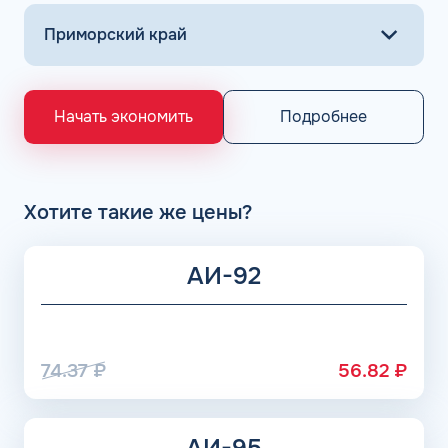
Основными поставщиками для АЗС Flash являются
крупнейшие заводы по нефтепереработке в России,
выпускающие лучшее топливо в стране экологического
класса Евро 5: ООО «Газпром добыча Астрахань» ПАО
«Газпром», Рязанский НПЗ, Саратовский НПЗ, Уфимский
Подробнее
Начать экономить
НПЗ группы Роснефть. АЗС Flash и АГЗС компании
получает положительные отзывы от клиентов.
Хотите такие же цены?
АИ-92
74.37
₽
56.82
₽
АИ-95