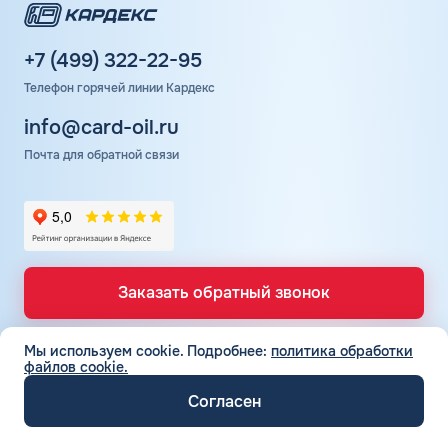
+7 (499) 322-22-95
Телефон горячей линии Кардекс
info@card-oil.ru
Почта для обратной связи
Заказать обратный звонок
Мы используем cookie.
Подробнее:
политика обработки
файлов cookie.
ТОПЛИВНЫЕ КАРТЫ
Топливные карты для юр. лиц
Согласен
СЕТЬ АЗС
Топливные карты КАРДЕКС
Вся сеть АЗС