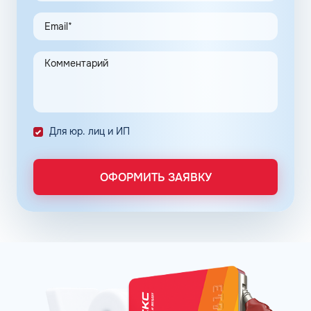
Заправочные карты для ИП значительно упрощают
выполнение задач в области транспортной логистики.
Автоматизация процессов транспортной логистики
помогает упростить работу сотрудников, сократить
количество поставленных задач и трудозатрат на их
выполнение. Решение дополнительно уменьшает риски
ошибок в документах и подсчетах.
Снизить расходы на топливо помогает контроль
Для юр. лиц и ИП
расходов, который осуществляется в упрощенном
порядке, за счет электронного документооборота.
Систематизация и сбор информации в одном месте о
ОФОРМИТЬ ЗАЯВКУ
расходах водителей на заправках поможет выявить
недобросовестных сотрудников. Использование средств
компании в собственных интересах легко выявить, если
проанализировать доступную статистику за
интересующий предпринимателя период работы. Также
можно выявить и урезать лишние расходы, если дела
компании требуют экономии и тщательного контроля
бюджета.
Можно использовать топливные карты для оптовых