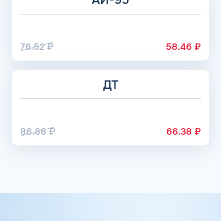
76.52
₽
58.46
₽
ДТ
86.88
₽
66.38
₽