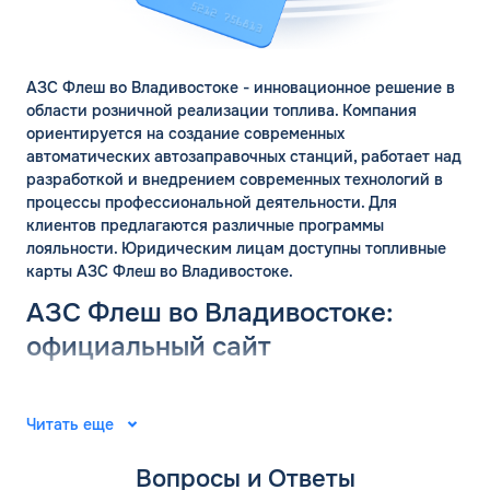
ЗАКАЗАТЬ
ОБРАТНЫЙ ЗВОНОК
Спасибо! Ваша заявка принята.
Имя*
АЗС Флеш во Владивостоке - инновационное решение в
Мы свяжемся с Вами в ближайшее
области розничной реализации топлива. Компания
рабочее время: пн-пт с 9:00 до 18:00
ориентируется на создание современных
по МСК
Телефон*
автоматических автозаправочных станций, работает над
разработкой и внедрением современных технологий в
ОК
процессы профессиональной деятельности. Для
Email*
клиентов предлагаются различные программы
лояльности. Юридическим лицам доступны топливные
карты АЗС Флеш во Владивостоке.
Комментарий
АЗС Флеш во Владивостоке:
официальный сайт
ЗАВТРА
ДО
Группа компаний «ФЛЭШ» ярко зарекомендовала себя в
Для юр. лиц и ИП
2008 году. Специалисты разработали и внедрили
Читать еще
автоматические автозаправочные станции на
ОФОРМИТЬ ЗАЯВКУ
территории Российской Федерации. Решения
Заполняя форму, я
соглашаюсь с
Вопросы и Ответы
выпущены для АЗС “Газпром”. В последующие годы
обработкой персональных данных