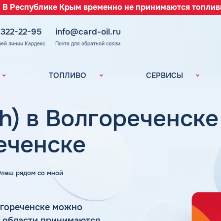
 В Республике Крым временно не принимаются топлив
 322-22-95
info@card-oil.ru
чей линии Кардекс
Почта для обратной связи
ТОПЛИВО
СЕРВИСЫ
Автомобильное
Все сервисы
топливо
Электронный
h) в Волгореченске
Бензин
Документооборот
ефть
(ЭДО)
Дизельное
еченске
топливо
Аналитика и
Рекомендации
Топливный газ
Умный Личный
Топливные бренды
 Флеш рядом со мной
Кабинет
Наши города
Уведомления об
з
окончании баланса
Калькулятор
лгореченске можно
расхода топлива
Поддержка
й области принимаются
аль