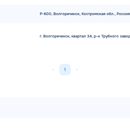
И
P-600, Волгореченск, Костромская обл., Россия
И
г. Волгореченск, квартал 34, р-н Трубного заво
<
1
>