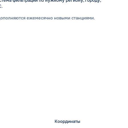
стема фильтрации по нужному региону, городу,
С.
дополняются ежемесячно новыми станциями.
Координаты