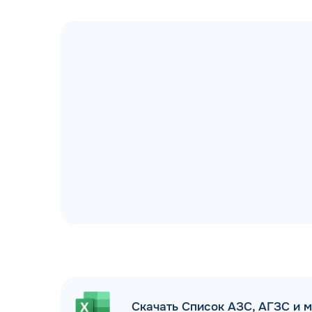
ДОГОВОР З
мгновенное заключение Д
день об
Скачать Список АЗС, АГЗС и 