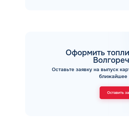
Оформить топли
ТОПЛИВНЫЕ КАРТЫ
Волгореч
Оставьте заявку на выпуск кар
ближайшее 
Оставить з
Мы свяжемся с В