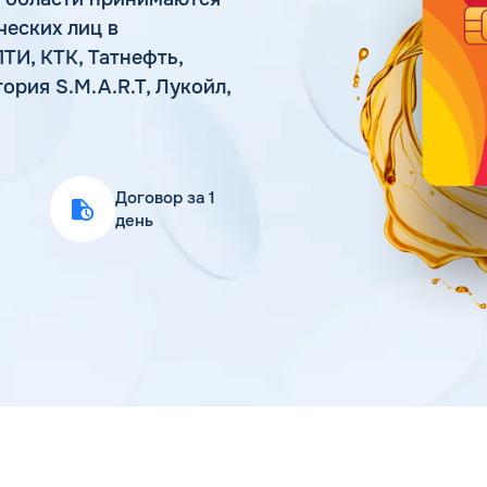
Статьи
ческих лиц в
Цена бензина и ДТ
ТИ, КТК, Татнефть,
рия S.M.A.R.T, Лукойл,
Договор за 1
день