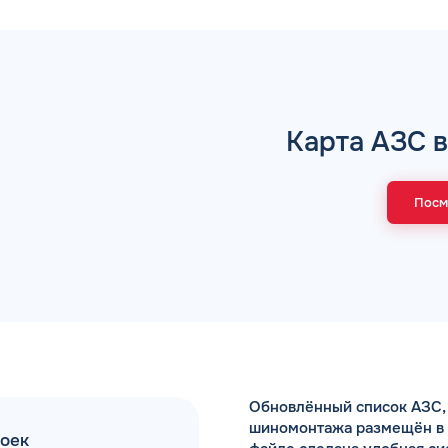
Коммента
Карта АЗС 
А 5 МИНУТ
Для юр. ли
оговора и выпуск карт в
ращения
Посм
Заполняя форму,
Обновлённый список АЗС, 
шиномонтажа размещён в Ex
моек