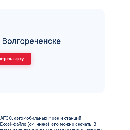
рий
в Волгореченске
ЗАВТРА
ц и ИП
ДО
отреть карту
ОФОРМИТЬ ЗАЯВКУ
 я
соглашаюсь с обработкой персональных
данных
АГЗС, автомобильных моек и станций
cel-файле (см. ниже), его можно скачать. В