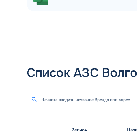
Список АЗС Волг
Регион
Наз