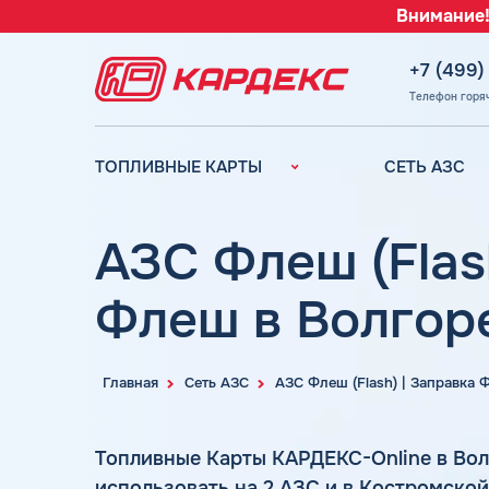
Внимание!
+7 (499)
Телефон горя
ТОПЛИВНЫЕ КАРТЫ
СЕТЬ АЗС
Топливные карты для
Вся сеть АЗС
юридических лиц
АЗС Лукойл
АЗС Флеш (Flas
Преимущества
АЗС Газпромн
Сравнение
Флеш в Волгор
АЗС Татнефть
Индивидуальный
АЗС Тебойл
подход
АЗС Газпром
Автомойки
Главная
Сеть АЗС
АЗС Флеш (Flash) | Заправка
АЗС
Аdblue
Сургутнефтега
Шиномонтаж
Топливные Карты КАРДЕКС-Online в Во
АЗС
использовать на 2 АЗС и в Костромско
Вопросы и Ответы
Нефтьмагистр