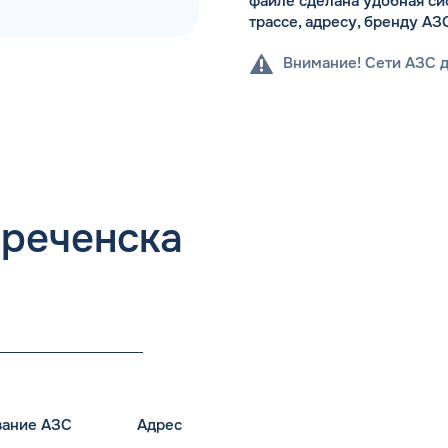
файле сделана удобная си
трассе, адресу, бренду АЗ
Внимание! Сети АЗС 
ореченска
вание АЗС
Адрес