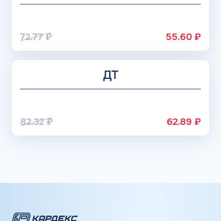
72.77
₽
55.60
₽
ДТ
82.32
₽
62.89
₽