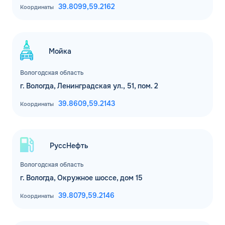
39.8099,
59.2162
Координаты
Мойка
Вологодская область
г. Вологда, Ленинградская ул., 51, пом. 2
39.8609,
59.2143
Координаты
ЗАКАЗАТЬ
ОБРАТНЫЙ ЗВОНОК
Спасибо! Ваша заявка принята.
Имя*
РуссНефть
Мы свяжемся с Вами в ближайшее
Вологодская область
рабочее время: пн-пт с 9:00 до 18:00
по МСК
Телефон*
г. Вологда, Окружное шоссе, дом 15
ОК
39.8079,
59.2146
Координаты
Email*