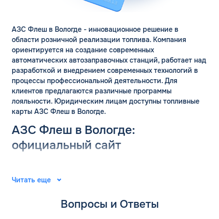
АЗС Флеш в Вологде - инновационное решение в
области розничной реализации топлива. Компания
ориентируется на создание современных
автоматических автозаправочных станций, работает над
разработкой и внедрением современных технологий в
процессы профессиональной деятельности. Для
клиентов предлагаются различные программы
лояльности. Юридическим лицам доступны топливные
карты АЗС Флеш в Вологде.
АЗС Флеш в Вологде:
официальный сайт
Группа компаний «ФЛЭШ» ярко зарекомендовала себя в
2008 году. Специалисты разработали и внедрили
Читать еще
автоматические автозаправочные станции на
территории Российской Федерации. Решения
Вопросы и Ответы
выпущены для АЗС “Газпром”. В последующие годы
тесное сотрудничество фирм продолжилось.