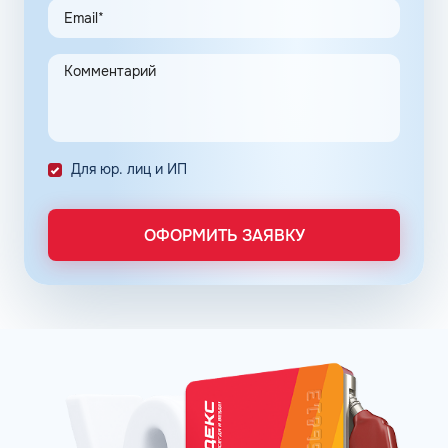
транспортной логистики.
Автоматизация процессов транспортной логистики
помогает упростить работу сотрудников, сократить
количество поставленных задач и трудозатрат на их
выполнение. Решение дополнительно уменьшает риски
ошибок в документах и подсчетах.
Снизить расходы на топливо помогает контроль
Для юр. лиц и ИП
расходов, который осуществляется в упрощенном
порядке, за счет электронного документооборота.
Систематизация и сбор информации в одном месте о
ОФОРМИТЬ ЗАЯВКУ
расходах водителей на заправках поможет выявить
недобросовестных сотрудников. Использование средств
компании в собственных интересах легко выявить, если
проанализировать доступную статистику за
интересующий предпринимателя период работы. Также
можно выявить и урезать лишние расходы, если дела
компании требуют экономии и тщательного контроля
бюджета.
Можно использовать топливные карты для оптовых
закупок топлива. Достаточно приобрести необходимое