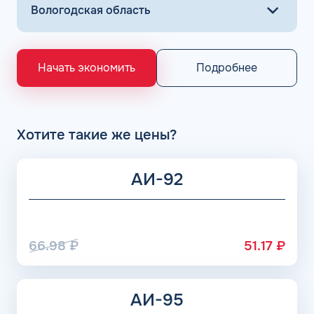
Основными поставщиками для АЗС Flash являются
крупнейшие заводы по нефтепереработке в России,
выпускающие лучшее топливо в стране экологического
класса Евро 5: ООО «Газпром добыча Астрахань» ПАО
«Газпром», Рязанский НПЗ, Саратовский НПЗ, Уфимский
Подробнее
Начать экономить
НПЗ группы Роснефть. АЗС Flash и АГЗС компании
получает положительные отзывы от клиентов.
Хотите такие же цены?
АИ-92
66.98
₽
51.17
₽
АИ-95