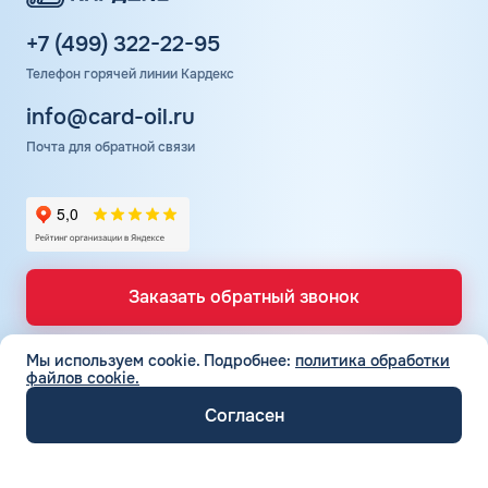
+7 (499) 322-22-95
Телефон горячей линии Кардекс
info@card-oil.ru
Почта для обратной связи
Заказать обратный звонок
Мы используем cookie.
Подробнее:
политика обработки
файлов cookie.
ТОПЛИВНЫЕ КАРТЫ
Топливные карты для юр. лиц
Согласен
СЕТЬ АЗС
Топливные карты КАРДЕКС
Вся сеть АЗС
Топливные карты Лукойл
ТОПЛИВО
АЗС Лукойл