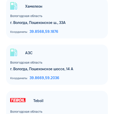
Хамелеон
Комментарий
Вологодская область
г. Вологда, Пошехонское ш., 33А
ЗАВТРА
ДО
39.8568,
59.1876
Для юр. лиц и ИП
Координаты
ОФОРМИТЬ ЗАЯВКУ
Заполняя форму, я
соглашаюсь с
АЗС
обработкой персональных данных
Вологодская область
г. Вологда, Пошехонское шоссе, 14 А
39.8669,
59.2036
Координаты
Teboil
Вологодская область