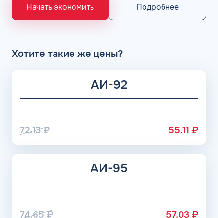
«Газпром», Рязанский НПЗ, Саратовский НПЗ, Уфимский
Подробнее
Начать экономить
НПЗ группы Роснефть. АЗС Flash и АГЗС компании
получает положительные отзывы от клиентов.
Хотите такие же цены?
АИ-92
72.13
₽
55.11
₽
АИ-95
74.65
₽
57.03
₽