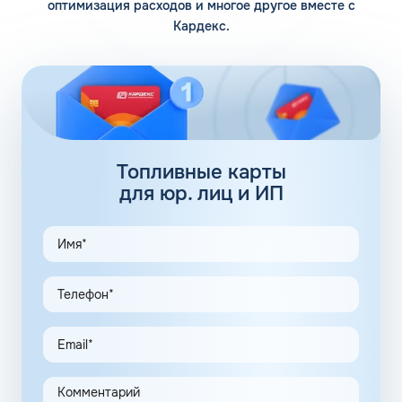
оптимизация расходов и многое другое вместе с
Кардекс.
Помимо 12 собственных заправочных станций, у
компании есть партнерские АЗС. Партнеры сегодня
обеспечивают дополнительные 100 АЗС. Сеть
заправочных станций локализуется сразу в нескольких
регионах, планируется выход на федеральный уровень.
Топливные карты Флеш:
заправки
Топливные карты
для юр. лиц и ИП
АЗС Флеш в Вяземском Хабаровского края предлагает
удобные схемы работы для коммерческих клиентов.
Доступны топливные карты Флеш для юридических лиц.
Экономия и качество сервиса, предоставляемого для
клиентов в рамках данной программы, привлекают
предпринимателей. Заправочные карты для ИП
значительно упрощают выполнение задач в области
транспортной логистики.
Автоматизация процессов транспортной логистики
помогает упростить работу сотрудников, сократить