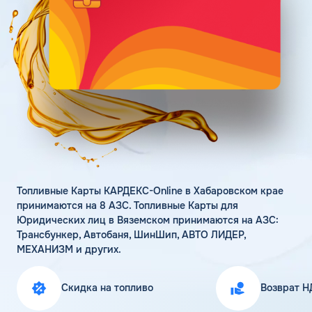
Поддержка
Статьи
Личный кабинет
Цена бензина и ДТ
Карта АЗС
Получить консультацию
Топливные Карты КАРДЕКС-Online в Хабаровском крае
принимаются на 8 АЗС. Топливные Карты для
Юридических лиц в Вяземском принимаются на АЗС:
Трансбункер, Автобаня, ШинШип, АВТО ЛИДЕР,
МЕХАНИЗМ и других.
Скидка на топливо
Возврат Н