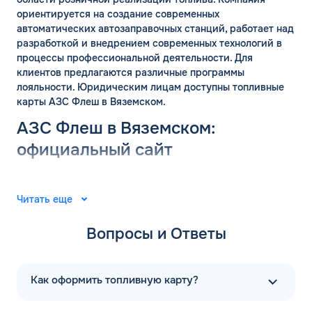
ориентируется на создание современных
автоматических автозаправочных станций, работает над
разработкой и внедрением современных технологий в
процессы профессиональной деятельности. Для
клиентов предлагаются различные программы
лояльности. Юридическим лицам доступны топливные
карты АЗС Флеш в Вяземском.
АЗС Флеш в Вяземском:
официальный сайт
Группа компаний «ФЛЭШ» ярко зарекомендовала себя в
2008 году. Специалисты разработали и внедрили
Читать еще
автоматические автозаправочные станции на
территории Российской Федерации. Решения
Вопросы и Ответы
выпущены для АЗС “Газпром”. В последующие годы
тесное сотрудничество фирм продолжилось.
Первая заправочная станция под названием АЗС Флеш в
Как оформить топливную карту?
Вяземском Хабаровского края появилась в 2015 году.
Компания предлагает только автоматические