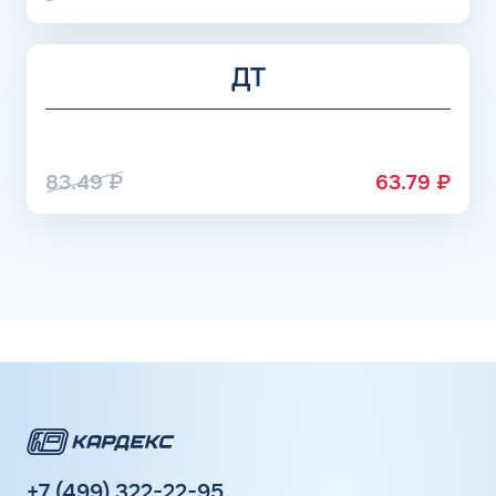
ДТ
83.49
₽
63.79
₽
+7 (499) 322-22-95