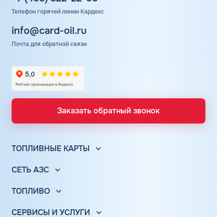
Телефон горячей линии Кардекс
info@card-oil.ru
Почта для обратной связи
Заказать обратный звонок
ТОПЛИВНЫЕ КАРТЫ
Топливные карты для юр. лиц
СЕТЬ АЗС
Топливные карты КАРДЕКС
Вся сеть АЗС
Топливные карты Лукойл
ТОПЛИВО
АЗС Лукойл
Автомобильное топливо
Топливные карты Газпромнефть
АЗС Газпромнефть
СЕРВИСЫ И УСЛУГИ
Бензин