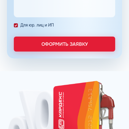
количество поставленных задач и трудозатрат на их
выполнение. Решение дополнительно уменьшает риски
ошибок в документах и подсчетах.
Снизить расходы на топливо помогает контроль
Для юр. лиц и ИП
расходов, который осуществляется в упрощенном
порядке, за счет электронного документооборота.
Систематизация и сбор информации в одном месте о
ОФОРМИТЬ ЗАЯВКУ
расходах водителей на заправках поможет выявить
недобросовестных сотрудников. Использование средств
компании в собственных интересах легко выявить, если
проанализировать доступную статистику за
интересующий предпринимателя период работы. Также
можно выявить и урезать лишние расходы, если дела
компании требуют экономии и тщательного контроля
бюджета.
Можно использовать топливные карты для оптовых
закупок топлива. Достаточно приобрести необходимое
количество литров качественного топлива на баланс
карты, чтобы воспользоваться ими в течение года, когда
это потребуется. Бизнес-процессы с топливными
картами ведутся без задержек, связанных с проблемами