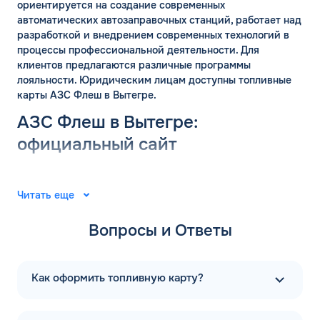
ориентируется на создание современных
автоматических автозаправочных станций, работает над
разработкой и внедрением современных технологий в
процессы профессиональной деятельности. Для
клиентов предлагаются различные программы
лояльности. Юридическим лицам доступны топливные
карты АЗС Флеш в Вытегре.
АЗС Флеш в Вытегре:
ЗАКАЗАТЬ
ОБРАТНЫЙ ЗВОНОК
официальный сайт
Спасибо! Ваша заявка принята.
Имя*
Группа компаний «ФЛЭШ» ярко зарекомендовала себя в
Мы свяжемся с Вами в ближайшее
2008 году. Специалисты разработали и внедрили
Читать еще
время
автоматические автозаправочные станции на
Телефон*
территории Российской Федерации. Решения
ОК
Вопросы и Ответы
выпущены для АЗС “Газпром”. В последующие годы
тесное сотрудничество фирм продолжилось.
Email*
Первая заправочная станция под названием АЗС Флеш в
Как оформить топливную карту?
Вытегре Вологодской области появилась в 2015 году.
Компания предлагает только автоматические
Комментарий
заправочные станции. А в 2020 году начался активный