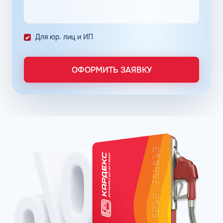
выполнение. Решение дополнительно уменьшает риски
ошибок в документах и подсчетах.
Снизить расходы на топливо помогает контроль
Для юр. лиц и ИП
расходов, который осуществляется в упрощенном
порядке, за счет электронного документооборота.
Систематизация и сбор информации в одном месте о
ОФОРМИТЬ ЗАЯВКУ
расходах водителей на заправках поможет выявить
недобросовестных сотрудников. Использование средств
компании в собственных интересах легко выявить, если
проанализировать доступную статистику за
интересующий предпринимателя период работы. Также
можно выявить и урезать лишние расходы, если дела
компании требуют экономии и тщательного контроля
бюджета.
Можно использовать топливные карты для оптовых
закупок топлива. Достаточно приобрести необходимое
количество литров качественного топлива на баланс
карты, чтобы воспользоваться ими в течение года, когда
это потребуется. Бизнес-процессы с топливными
картами ведутся без задержек, связанных с проблемами