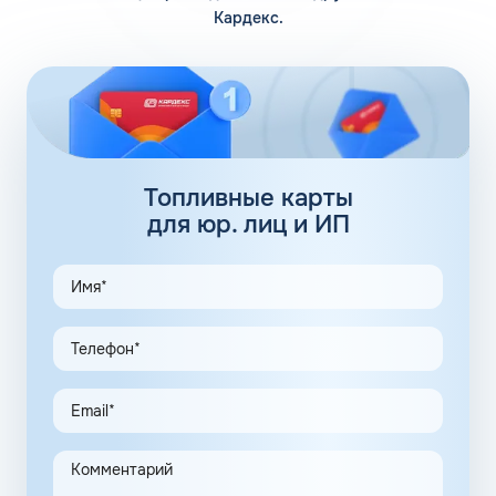
Кардекс.
Помимо 12 собственных заправочных станций, у
компании есть партнерские АЗС. Партнеры сегодня
обеспечивают дополнительные 100 АЗС. Сеть
заправочных станций локализуется сразу в нескольких
регионах, планируется выход на федеральный уровень.
Топливные карты Флеш:
заправки
Топливные карты
для юр. лиц и ИП
АЗС Флеш в Вытегре Вологодской области предлагает
удобные схемы работы для коммерческих клиентов.
Доступны топливные карты Флеш для юридических лиц.
Экономия и качество сервиса, предоставляемого для
клиентов в рамках данной программы, привлекают
предпринимателей. Заправочные карты для ИП
значительно упрощают выполнение задач в области
транспортной логистики.
Автоматизация процессов транспортной логистики
помогает упростить работу сотрудников, сократить
количество поставленных задач и трудозатрат на их