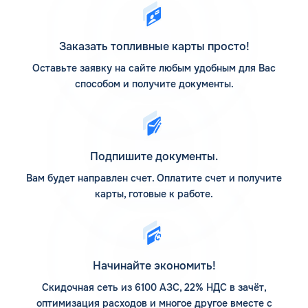
Вытегре распространяются не только на заправочные
станции компании, но и на партнерские.
АЗС Флеш на карте
Заказать топливные карты просто!
Оставьте заявку на сайте любым удобным для Вас
АЗС Флеш в Вытегре Вологодской области предлагает
способом и получите документы.
заправиться на автоматических станциях, которые
расположены по различным популярным маршрутам
следования. Адреса заправочных станций смотрите на
Карте АЗС КАРДЕКС. Предварительное изучение
размещения интересующих заправочных станций
Подпишите документы.
поможет заранее построить маршрут так, чтобы
посетить их в нужное время.
Вам будет направлен счет. Оплатите счет и получите
карты, готовые к работе.
Компания основывает свою деятельность на
использовании передовых технологий, поэтому активно
развивается. Если задаться вопросом, сколько АЗС у
компании Флеш, то верным ответом на сегодня является
12 заправочных станций. На них предлагается пополнить
Начинайте экономить!
запасы топлива различного типа, есть дополнительные
услуги. Клиентам доступны мойка для автомобилей и
Скидочная сеть из 6100 АЗС, 22% НДС в зачёт,
шиномонтаж.
оптимизация расходов и многое другое вместе с