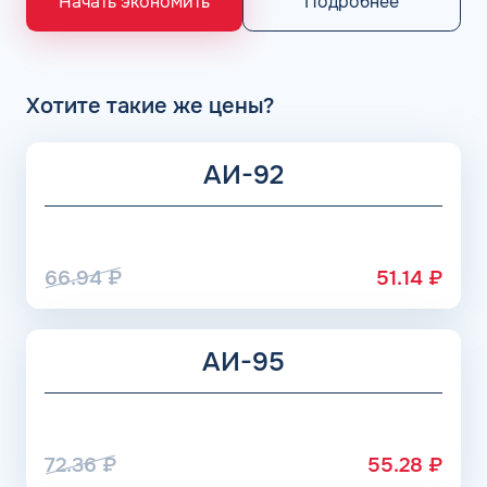
Подробнее
Начать экономить
НПЗ группы Роснефть. АЗС Flash и АГЗС компании
получает положительные отзывы от клиентов.
Хотите такие же цены?
АИ-92
66.94
₽
51.14
₽
АИ-95
72.36
₽
55.28
₽