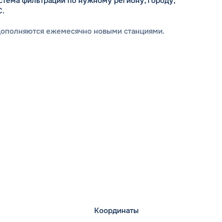
стема фильтрации по нужному региону, городу,
С.
дополняются ежемесячно новыми станциями.
Координаты