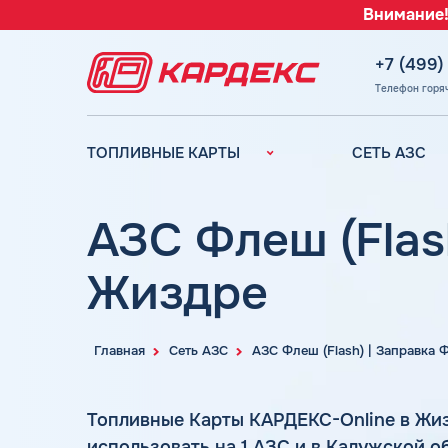
Внимание!
+7 (499)
Телефон горя
ТОПЛИВНЫЕ КАРТЫ
СЕТЬ АЗС
Топливные карты для
Вся сеть АЗС
юридических лиц
АЗС Лукойл
АЗС Флеш (Flas
Преимущества
АЗС Газпромн
Сравнение
Жиздре
АЗС Татнефть
Индивидуальный
АЗС Тебойл
подход
АЗС Газпром
Автомойки
Главная
Сеть АЗС
АЗС Флеш (Flash) | Заправка
АЗС
Аdblue
Сургутнефтега
Шиномонтаж
Топливные Карты КАРДЕКС-Online в Жи
АЗС
использовать на 1 АЗС и в Калужской 
Вопросы и Ответы
Нефтьмагистр