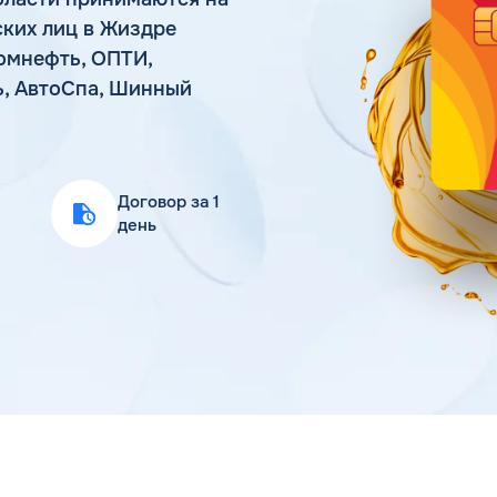
Статьи
ких лиц в Жиздре
Цена бензина и ДТ
ромнефть, ОПТИ,
ть, АвтоСпа, Шинный
Договор за 1
день