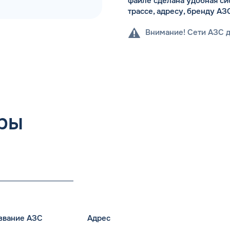
файле сделана удобная си
трассе, адресу, бренду АЗ
Внимание! Сети АЗС 
ры
звание АЗС
Адрес