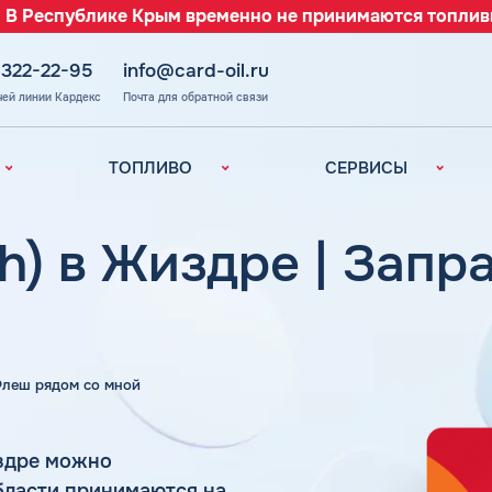
 В Республике Крым временно не принимаются топлив
 322-22-95
info@card-oil.ru
чей линии Кардекс
Почта для обратной связи
ТОПЛИВО
СЕРВИСЫ
Автомобильное
Все сервисы
топливо
Электронный
h) в Жиздре | Запр
Бензин
Документооборот
ефть
(ЭДО)
Дизельное
топливо
Аналитика и
Рекомендации
Топливный газ
Умный Личный
Топливные бренды
 Флеш рядом со мной
Кабинет
Наши города
Уведомления об
з
окончании баланса
Калькулятор
здре можно
расхода топлива
Поддержка
области принимаются на
аль