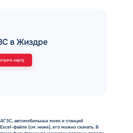
рий
ЗС в Жиздре
ЗАВТРА
ц и ИП
ДО
отреть карту
ОФОРМИТЬ ЗАЯВКУ
 я
соглашаюсь с обработкой персональных
данных
АГЗС, автомобильных моек и станций
cel-файле (см. ниже), его можно скачать. В