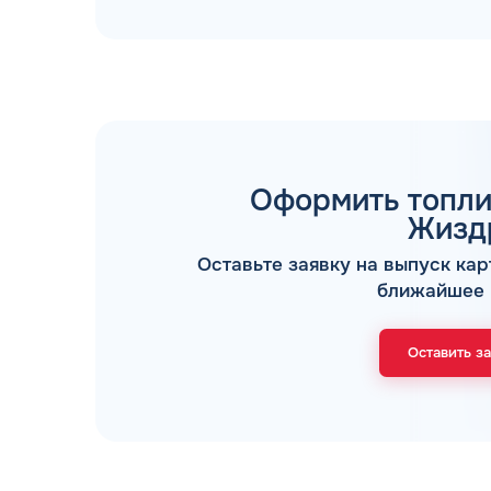
Оформить топли
ТОПЛИВНЫЕ КАРТЫ
Жизд
Оставьте заявку на выпуск кар
ближайшее 
Оставить з
Мы свяжемся с В