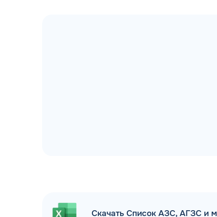
ДОГОВОР З
мгновенное заключение Д
день об
Скачать Список АЗС, АГЗС и 