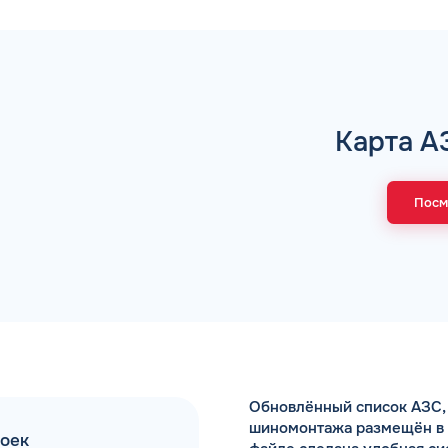
Коммента
Карта А
А 5 МИНУТ
Для юр. ли
оговора и выпуск карт в
ращения
Посм
Заполняя форму,
Обновлённый список АЗС, 
шиномонтажа размещён в Ex
моек