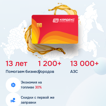
Поддержка
Статьи
Личный кабинет
Цена бензина и ДТ
Карта АЗС
Получить консультацию
13 лет
1 200+
13 000+
Помогаем бизнесу
Городов
АЗС
Экономия на
топливе
30%
Скидки с первой же
заправки