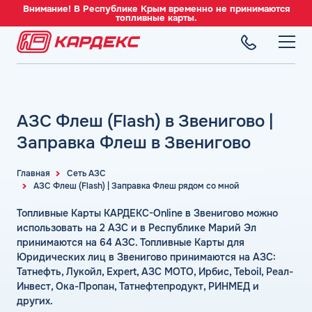
Внимание! В Республике Крым временно не принимаются
топливные карты.
ТОПЛИВНЫЕ КАРТЫ
Топливные карты для юридических лиц
АЗС Флеш (Flash) в Звенигово |
СЕТЬ АЗС
Преимущества
Вся сеть АЗС
Заправка Флеш в Звенигово
Сравнение
ТОПЛИВО
АЗС Лукойл
Индивидуальный подход
Автомобильное топливо
Главная
Сеть АЗС
АЗС Газпромнефть
АЗС Флеш (Flash) | Заправка Флеш рядом со мной
СЕРВИСЫ
Автомойки
Бензин
АЗС Татнефть
Все сервисы
Аdblue
Топливные Карты КАРДЕКС-Online в Звенигово можно
Дизельное топливо
КОМПАНИЯ
АЗС Тебойл
Электронный Документооборот (ЭДО)
использовать на 2 АЗС и в Республике Марий Эл
Шиномонтаж
Топливный газ
О компании
принимаются на 64 АЗС. Топливные Карты для
АЗС Газпром
Аналитика и Рекомендации
Вопросы и Ответы
Юридических лиц в Звенигово принимаются на АЗС:
Топливные бренды
Контакты
+7 (499) 322-22-95
АЗС Сургутнефтегаз
Умный Личный Кабинет
Татнефть, Лукойл, Expert, АЗС МОТО, Ирбис, Teboil, Реал-
Наши города
Инвест, Ока-Пропан, Татнефтепродукт, РИНМЕД и
АЗС Нефтьмагистраль
info@card-oil.ru
Уведомления об окончании баланса
других.
Калькулятор расхода топлива