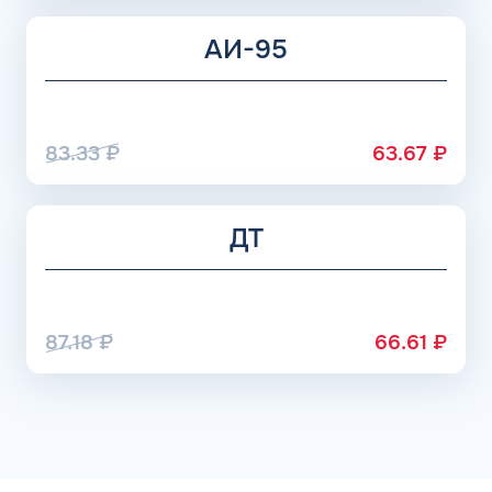
АИ-95
83.33
₽
63.67
₽
ДТ
87.18
₽
66.61
₽