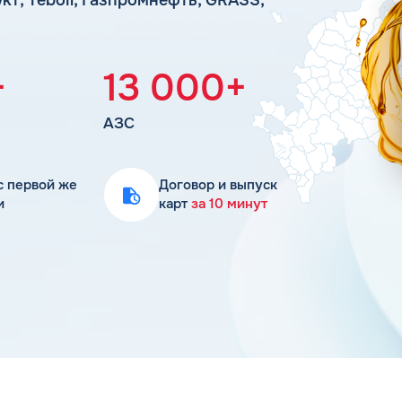
Статьи
Цена бензина и ДТ
+
13 000+
АЗС
с первой же
Договор и выпуск
и
карт
за 10 минут