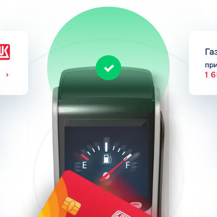
Га
пр
1 