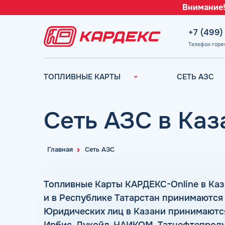
Внимание!
+7 (499)
Телефон горя
ТОПЛИВНЫЕ КАРТЫ
СЕТЬ АЗС
Топливные карты для
Вся сеть АЗС
юридических лиц
АЗС Лукойл
Сеть АЗС в Каз
Преимущества
АЗС Газпромн
Сравнение
АЗС Татнефть
Индивидуальный
Главная
Сеть АЗС
АЗС Тебойл
подход
АЗС Газпром
Автомойки
Топливные Карты КАРДЕКС-Online в Каз
АЗС
Аdblue
и в Республике Татарстан принимаются
Сургутнефтега
Шиномонтаж
Юридических лиц в Казани принимаются
АЗС
Вопросы и Ответы
Нефтьмагистр
Ирбис, Лукойл, НАИКОМ, Татнефтепродук