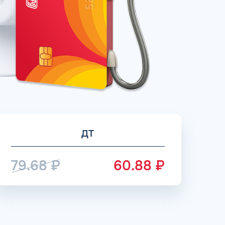
рий
ЗАВТРА
ц и ИП
ДО
ОФОРМИТЬ ЗАЯВКУ
 я
соглашаюсь с обработкой персональных
данных
ДТ
79.68
₽
60.88
₽