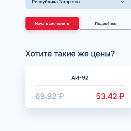
Начать экономить
Подробнее
ДОГОВОР З
Хотите такие же цены?
мгновенное заключение Д
день об
АИ-92
69.92
₽
53.42
₽