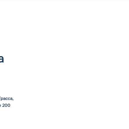
а
расса,
е 200