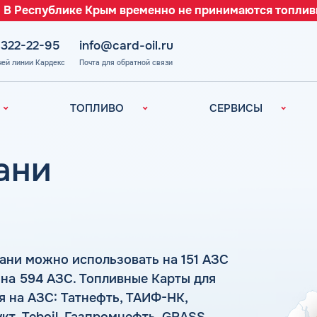
 В Республике Крым временно не принимаются топлив
 322-22-95
info@card-oil.ru
чей линии Кардекс
Почта для обратной связи
ТОПЛИВО
СЕРВИСЫ
Автомобильное
Все сервисы
топливо
Электронный
ани
Бензин
Документооборот
ефть
(ЭДО)
Дизельное
топливо
Аналитика и
Рекомендации
Топливный газ
Умный Личный
Топливные бренды
Кабинет
ани можно использовать на 151 АЗС
Наши города
Уведомления об
 на 594 АЗС. Топливные Карты для
з
окончании баланса
Калькулятор
 на АЗС: Татнефть, ТАИФ-НК,
расхода топлива
Поддержка
аль
т, Teboil, Газпромнефть, GRASS,