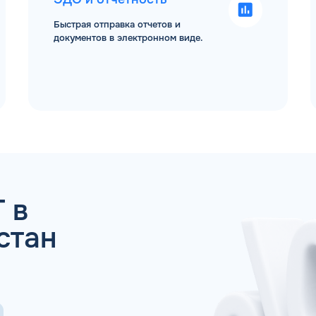
Быстрая отправка отчетов и
документов в электронном виде.
 ДЛЯ ЮР. ЛИЦ И ИП
ОБР
 в
Имя*
Спасибо! Ваша заявка принята.
стан
ами в ближайшее рабочее время: пн-пт с 9:00
ОК
Телефон*
Email*