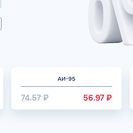
Коммента
А 5 МИНУТ
Для юр. ли
оговора и выпуск карт в
ращения
Заполняя форму,
АИ-95
74.57
₽
56.97
₽