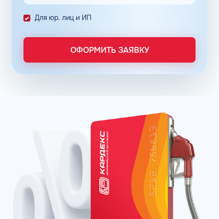
двигателя и минимизации вредоносных выбросов.
Каждый вид топлива проходит строгий контроль
Для юр. лиц и ИП
качества, чтобы гарантировать максимальную
эффективность и надёжность для автомобиля.
ОФОРМИТЬ ЗАЯВКУ
В ассортименте присутствуют как привычные виды
бензина и дизеля, так и инновационные
энергоэффективные смеси, обогащенные добавками,
делающими лучше параметры топлива и
продлевающими срок службы двигателя автомобиля.
Топливные карты для бизнеса КАРДЕКС открывают для
владельцев автомобилей возможность приобретения
топлива в сети АЗС ЛОГАЗ SV по оптимальным ценам,
делая процесс заправки не только комфортным, но и
экономически выгодным.
Заправочные карты предлагают эксклюзивные скидки,
доступные только держателям карт КАРДЕКС, что
позволяет значительно уменьшить издержки на топливо
в долгосрочной перспективе. Кроме того, благодаря
широкой сети АЗС ЛОГАЗ SV, пользователи топливных
карт КАРДЕКС могут просто найти подходящую для себя