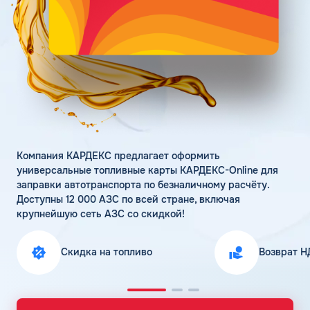
Поддержка
Статьи
Личный кабинет
Цена бензина и ДТ
Карта АЗС
Получить консультацию
Компания КАРДЕКС предлагает оформить
универсальные топливные карты КАРДЕКС-Online для
заправки автотранспорта по безналичному расчёту.
Доступны 12 000 АЗС по всей стране, включая
крупнейшую сеть АЗС со скидкой!
Скидка на топливо
Возврат Н