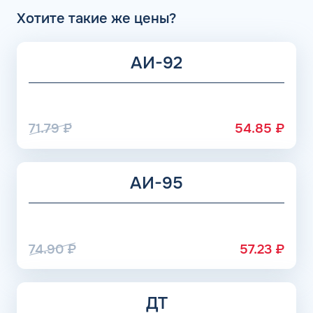
Хотите такие же цены?
АИ-92
71.79
₽
54.85
₽
АИ-95
74.90
₽
57.23
₽
ДТ