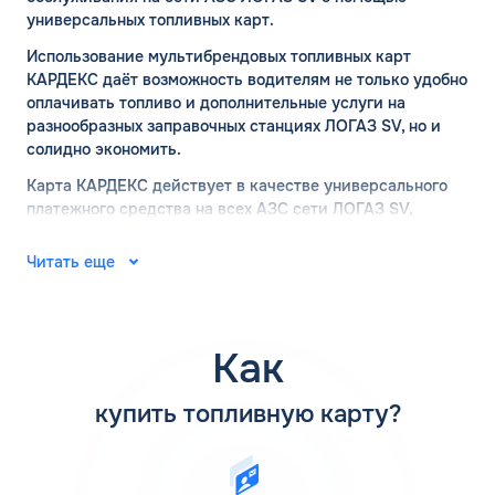
универсальных топливных карт.
Использование мультибрендовых топливных карт
КАРДЕКС даёт возможность водителям не только удобно
оплачивать топливо и дополнительные услуги на
разнообразных заправочных станциях ЛОГАЗ SV, но и
солидно экономить.
Карта КАРДЕКС действует в качестве универсального
платежного средства на всех АЗС сети ЛОГАЗ SV,
имеющей широкую географию, что обеспечивает
обладателям максимальное удобство в пути. Ввиду
Читать еще
обширной сети партнеров КАРДЕКС, водители имеют
доступ к качественному топливу по выгодным ценам в
любом месте страны, где присутствует сеть ЛОГАЗ SV, в
также заправочные станции партнёров, делая
Как
длительные поездки более удобными и экономически
результативными.
купить топливную карту?
Топливная карта ЛОГАЗ SV для юридических лиц и ИП
позволяет намного облегчить заправку автомобиля. В
сочетании с онлайн-сервисом КАРДЕКС Вы