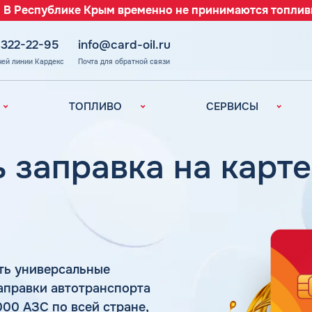
 В Республике Крым временно не принимаются топлив
 322-22-95
info@card-oil.ru
чей линии Кардекс
Почта для обратной связи
ТОПЛИВО
СЕРВИСЫ
Автомобильное
Все сервисы
топливо
Электронный
 заправка на карте
Бензин
Документооборот
ефть
(ЭДО)
Дизельное
топливо
Аналитика и
Рекомендации
Топливный газ
Умный Личный
Топливные бренды
Кабинет
Наши города
ть универсальные
Уведомления об
з
окончании баланса
аправки автотранспорта
Калькулятор
расхода топлива
Поддержка
000 АЗС по всей стране,
аль