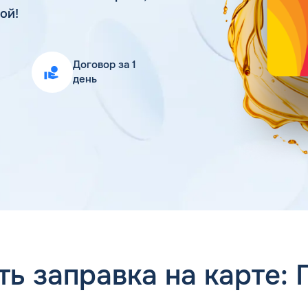
Статьи
ой!
Цена бензина и ДТ
Договор за 1
день
ь заправка на карте: