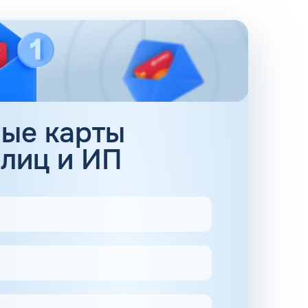
 работы двигателя и уменьшения вредных
ктивность и надёжность для автомобиля.
ные карты
ые смеси, обогащенные добавками, улучшающими
 лиц и ИП
ния топлива в сети АЗС РУССнефть по
помогает значительно уменьшить затраты на
ивных карт КАРДЕКС могут легко найти
втомобилистов, желающих оптимизировать свои