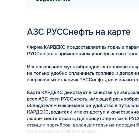
АЗС РУССнефть на карте
Фирма КАРДЕКС предоставляет выгодные парам
ДОГОВОР З
РУССнефть с применением универсальных топл
мгновенное заключение Д
день об
Использование мультибрендовых топливных ка
не только удобно оплачивать топливо и дополн
заправочных станциях РУССнефть, но и значите
Карта КАРДЕКС действует в качестве универсал
всех АЗС сети РУССнефть, имеющей разнообраз
обладателям максимальное удобство в пути. Бл
КАРДЕКС, водители имеют доступ к качественн
любом месте страны, где присутствует сеть РУС
станции партнёров, делая длительные поездки
экономически эффективными.