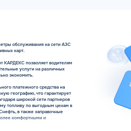
Коммента
етры обслуживания на сети АЗС
А 5 МИНУТ
Для юр. ли
ивных карт.
оговора и выпуск карт в
ращения
рт КАРДЕКС позволяет водителям
ительные услуги на различных
Заполняя форму,
льно экономить.
ьного платежного средства на
ную географию, что гарантирует
агодаря широкой сети партнеров
ому топливу по выгодным ценам в
Снефть, в также заправочные
 более комфортными и