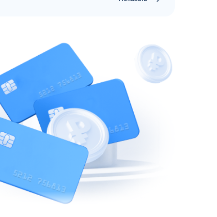
рий
ЗАВТРА
ц и ИП
ДО
ОФОРМИТЬ ЗАЯВКУ
 я
соглашаюсь с обработкой персональных
данных