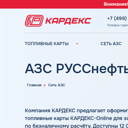
Внимание!
+7 (499)
Телефон горя
ТОПЛИВНЫЕ КАРТЫ
СЕТЬ АЗС
Топливные карты для
Вся сеть АЗС
юридических лиц
АЗС Лукойл
АЗС РУССнефть
Преимущества
АЗС Газпромн
Сравнение
АЗС Татнефть
Индивидуальный
Главная
Сеть АЗС
АЗС Тебойл
подход
АЗС Газпром
Автомойки
АЗС
Аdblue
Компания КАРДЕКС предлагает оформи
Сургутнефтега
топливные карты КАРДЕКС-Online для з
Шиномонтаж
АЗС
по безналичному расчёту. Доступны 12 
Вопросы и Ответы
Нефтьмагистр