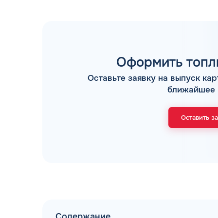
Оформить топл
Оставьте заявку на выпуск кар
ТОПЛИВНЫЕ КАРТЫ
ближайшее 
Оставить з
Мы свяжемся с В
Содержание