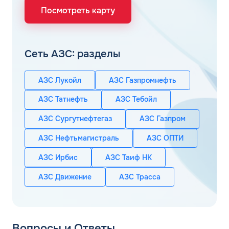
Посмотреть карту
Сеть АЗС: разделы
АЗС Лукойл
АЗС Газпромнефть
АЗС Татнефть
АЗС Тебойл
АЗС Сургутнефтегаз
АЗС Газпром
АЗС Нефтьмагистраль
АЗС ОПТИ
АЗС Ирбис
АЗС Таиф НК
АЗС Движение
АЗС Трасса
Вопросы и Ответы