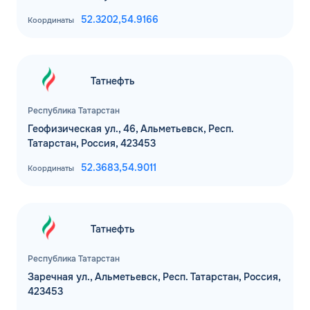
52.3202,
54.9166
Координаты
Комментарий
ЗАВТРА
Татнефть
ДО
Для юр. лиц и ИП
Республика Татарстан
ОФОРМИТЬ ЗАЯВКУ
Геофизическая ул., 46, Альметьевск, Респ.
Заполняя форму, я
соглашаюсь с
Татарстан, Россия, 423453
обработкой персональных данных
52.3683,
54.9011
Координаты
Татнефть
Республика Татарстан
Заречная ул., Альметьевск, Респ. Татарстан, Россия,
423453