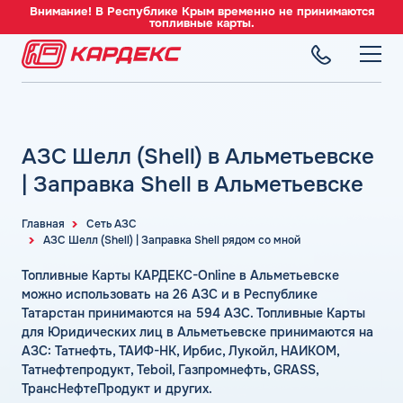
Внимание! В Республике Крым временно не принимаются
топливные карты.
ТОПЛИВНЫЕ КАРТЫ
Топливные карты для юридических лиц
АЗС Шелл (Shell) в Альметьевске
СЕТЬ АЗС
Преимущества
Вся сеть АЗС
| Заправка Shell в Альметьевске
Сравнение
ТОПЛИВО
АЗС Лукойл
Индивидуальный подход
Автомобильное топливо
Главная
Сеть АЗС
АЗС Газпромнефть
АЗС Шелл (Shell) | Заправка Shell рядом со мной
СЕРВИСЫ
Автомойки
Бензин
АЗС Татнефть
Все сервисы
Аdblue
Топливные Карты КАРДЕКС-Online в Альметьевске
Дизельное топливо
КОМПАНИЯ
АЗС Тебойл
Электронный Документооборот (ЭДО)
можно использовать на 26 АЗС и в Республике
Шиномонтаж
Топливный газ
О компании
Татарстан принимаются на 594 АЗС. Топливные Карты
АЗС Газпром
Аналитика и Рекомендации
Вопросы и Ответы
для Юридических лиц в Альметьевске принимаются на
Топливные бренды
Контакты
+7 (499) 322-22-95
АЗС Сургутнефтегаз
Умный Личный Кабинет
АЗС: Татнефть, ТАИФ-НК, Ирбис, Лукойл, НАИКОМ,
Наши города
Татнефтепродукт, Teboil, Газпромнефть, GRASS,
АЗС Нефтьмагистраль
info@card-oil.ru
Уведомления об окончании баланса
ТрансНефтеПродукт и других.
Калькулятор расхода топлива