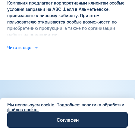
Компания предлагает корпоративным клиентам особые
условия заправки на АЗС Шелл в Альметьевске,
привязанные к личному кабинету. При этом
пользователю открываются особые возможности по
приобретению продукции, а также по организации
работы на предприятии.
АЗС ШЕЛЛ в Альметьевске:
Читать еще
официальный сайт
Место рождения компании Шелл — город Хельсинки. Ее
основал финский капитан Мауриц Скогстрем с
компаньонами в 1934 году. В 1935 году там же открылась
первая точка по продаже бензина. А на сегодняшний
день компания успешно развивается и в России,
распространяясь в разные регионы страны. Многие
Мы используем cookie.
Подробнее:
политика обработки
задаются вопросом — это чья компания. С 2022 года она
файлов cookie.
выкуплена фирмой «Лукойл» и теперь работает под
+7 (499) 322-22-95
названием Тебойл (Teboil).
Согласен
Телефон горячей линии Кардекс
На официальном сайте shell.com можно ознакомиться с