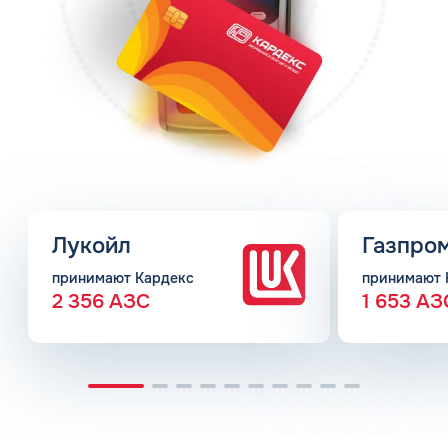
Лукойл
Газпро
принимают Кардекс
принимают 
2 356 АЗС
1 653 АЗ