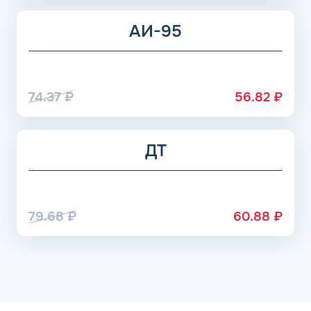
АИ-95
74.37
₽
56.82
₽
ДТ
79.68
₽
60.88
₽