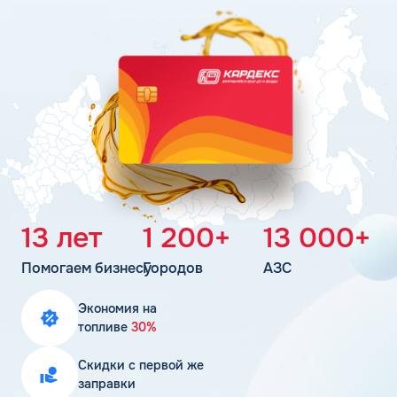
Поддержка
Статьи
Личный кабинет
Цена бензина и ДТ
Карта АЗС
Получить консультацию
13 лет
1 200+
13 000+
Помогаем бизнесу
Городов
АЗС
Экономия на
топливе
30%
Скидки с первой же
заправки