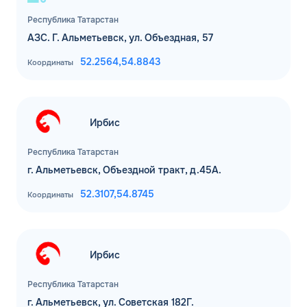
Республика Татарстан
АЗС. Г. Альметьевск, ул. Объездная, 57
52.2564,
54.8843
Координаты
Ирбис
ЗАКАЗАТЬ
Республика Татарстан
ОБРАТНЫЙ ЗВОНОК
г. Альметьевск, Объездной тракт, д.45А.
52.3107,
54.8745
Координаты
Спасибо! Ваша заявка принята.
Имя*
Мы свяжемся с Вами в ближайшее
рабочее время: пн-пт с 9:00 до 18:00
по МСК
Телефон*
Ирбис
ОК
Республика Татарстан
Email*
г. Альметьевск, ул. Советская 182Г.