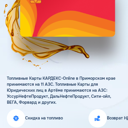
Поддержка
Статьи
Личный кабинет
Цена бензина и ДТ
Карта АЗС
Получить консультацию
Топливные Карты КАРДЕКС-Online в Приморском крае
принимаются на 11 АЗС. Топливные Карты для
Юридических лиц в Артёме принимаются на АЗС:
УссурНефтеПродукт, ДальНефтеПродукт, Сити-ойл,
ВЕГА, Форвард и других.
Скидка на топливо
Возврат Н