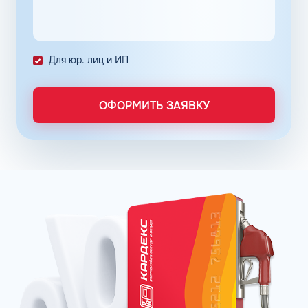
расчета с полным контролем над проведенными
транзакциями в сети АЗС Шелл в Артёме Приморского
края.
Постоянные клиенты сети АЗС Шелл в Артёме могут
Для юр. лиц и ИП
заправлять автомобиль на условии постоплаты.
Заправочные карты для ИП и юридических лиц
ОФОРМИТЬ ЗАЯВКУ
оформляются по упрощенному порядку. Отчётность
формируется в личном кабинете, администратор может
получить информацию о транзакциях онлайн в любое
время. Там же можно пополнить баланс. Операции
отражаются в системе без задержек.
Принимая решение о подключении к программе
постоянных клиентов сети АЗС Шелл в Артёме
Приморского края, владелец предприятия может
снизить расходы на топливо, контролировать бюджет и
оптимизировать бизнес-процессы.
Мы знаем, как получить наибольшую выгоду —
альтернативой топливной карте Шелл является
карточка КАРДЕКС. Она обладает аналогичными