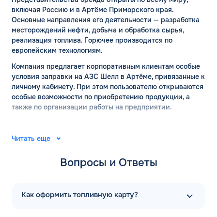
включая Россию и в Артёме Приморского края.
Основные направления его деятельности — разработка
месторождений нефти, добыча и обработка сырья,
реализация топлива. Горючее производится по
европейским технологиям.
Компания предлагает корпоративным клиентам особые
условия заправки на АЗС Шелл в Артёме, привязанные к
личному кабинету. При этом пользователю открываются
особые возможности по приобретению продукции, а
также по организации работы на предприятии.
АЗС ШЕЛЛ в Артёме:
официальный сайт
Читать еще
Вопросы и Ответы
Место рождения компании Шелл — город Хельсинки. Ее
основал финский капитан Мауриц Скогстрем с
компаньонами в 1934 году. В 1935 году там же открылась
первая точка по продаже бензина. А на сегодняшний
Как оформить топливную карту?
день компания успешно развивается и в России,
распространяясь в разные регионы страны. Многие