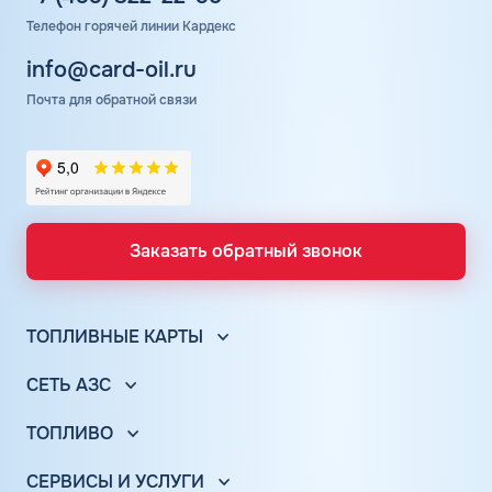
Телефон горячей линии Кардекс
info@card-oil.ru
Почта для обратной связи
Заказать обратный звонок
ТОПЛИВНЫЕ КАРТЫ
Топливные карты для юр. лиц
СЕТЬ АЗС
Топливные карты КАРДЕКС
Вся сеть АЗС
Топливные карты Лукойл
ТОПЛИВО
АЗС Лукойл
Автомобильное топливо
Топливные карты Газпромнефть
АЗС Газпромнефть
СЕРВИСЫ И УСЛУГИ
Бензин