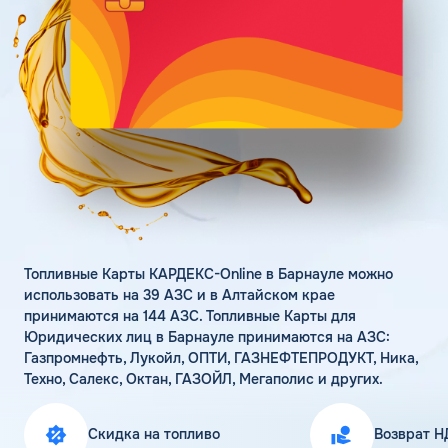
Поддержка
Статьи
Личный кабинет
Цена бензина и ДТ
Карта АЗС
Получить консультацию
Топливные Карты КАРДЕКС-Online в Барнауле можно
использовать на 39 АЗС и в Алтайском крае
принимаются на 144 АЗС. Топливные Карты для
Юридических лиц в Барнауле принимаются на АЗС:
Газпромнефть, Лукойл, ОПТИ, ГАЗНЕФТЕПРОДУКТ, Ника,
Техно, Салекс, Октан, ГАЗОЙЛ, Мегаполис и других.
Скидка на топливо
Возврат Н