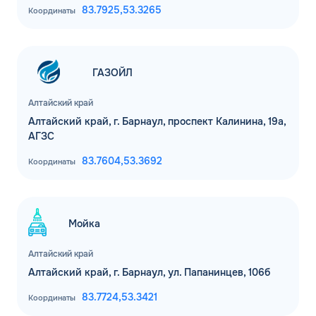
83.7925,
53.3265
Координаты
ГАЗОЙЛ
Алтайский край
Алтайский край, г. Барнаул, проспект Калинина, 19а,
АГЗС
ЗАКАЗАТЬ
83.7604,
53.3692
Координаты
ОБРАТНЫЙ ЗВОНОК
Спасибо! Ваша заявка принята.
Имя*
Мы свяжемся с Вами в ближайшее
Мойка
рабочее время: пн-пт с 9:00 до 18:00
по МСК
Телефон*
Алтайский край
ОК
Алтайский край, г. Барнаул, ул. Папанинцев, 106б
83.7724,
53.3421
Email*
Координаты