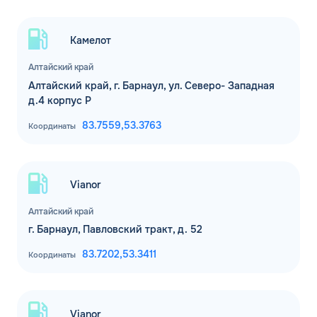
Комментарий
Камелот
Алтайский край
ЗАВТРА
Алтайский край, г. Барнаул, ул. Северо- Западная
ДО
Для юр. лиц и ИП
д.4 корпус Р
ОФОРМИТЬ ЗАЯВКУ
83.7559,
53.3763
Координаты
Заполняя форму, я
соглашаюсь с
обработкой персональных данных
Vianor
Алтайский край
г. Барнаул, Павловский тракт, д. 52
83.7202,
53.3411
Координаты
Vianor