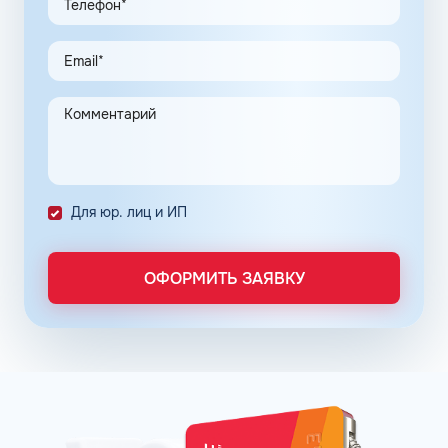
По топливным картам Шелл для юридических лиц
предусмотрена возможность покупки горючего и оплаты
дополнительных услуг по сниженным ценам. Этот
инструмент создан для упрощения ведения бизнеса
ООО и индивидуальных предпринимателей.
Предприятие переходит на безналичную систему
расчета с полным контролем над проведенными
транзакциями в сети АЗС Шелл в Барнауле Алтайского
края.
Для юр. лиц и ИП
Постоянные клиенты сети АЗС Шелл в Барнауле могут
заправлять автомобиль на условии постоплаты.
ОФОРМИТЬ ЗАЯВКУ
Заправочные карты для ИП и юридических лиц
оформляются по упрощенному порядку. Отчётность
формируется в личном кабинете, администратор может
получить информацию о транзакциях онлайн в любое
время. Там же можно пополнить баланс. Операции
отражаются в системе без задержек.
Принимая решение о подключении к программе
постоянных клиентов сети АЗС Шелл в Барнауле