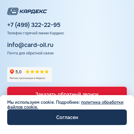
Положительные отзывы клиентов подтверждают
высокий уровень сервиса Шелл. Заправки оснащены
современным оборудованием, но не всегда достаточным
+7 (499) 322-22-95
количеством колонок. Поэтому на АЗС могут
Телефон горячей линии Кардекс
образовываться небольшие очереди.
info@card-oil.ru
Почта для обратной связи
Заказать обратный звонок
Мы используем cookie.
Подробнее:
политика обработки
файлов cookie.
Согласен
ТОПЛИВНЫЕ КАРТЫ
Топливные карты для юр. лиц
СЕТЬ АЗС
Топливные карты КАРДЕКС