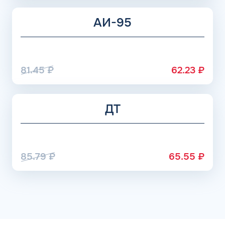
АИ-95
81.45
₽
62.23
₽
ДТ
85.79
₽
65.55
₽