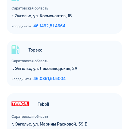
Саратовская область
ЗАВТРА
г. Энгельс, ул. Космонавтов, 1Б
ДО
Для юр. лиц и ИП
46.1492,
51.4664
Координаты
ОФОРМИТЬ ЗАЯВКУ
Заполняя форму, я
соглашаюсь с
обработкой персональных данных
Торэко
Саратовская область
г. Энгельс, ул. Лесозаводская, 2А
46.0851,
51.5004
Координаты
Teboil
Саратовская область
г. Энгельс, ул. Марины Расковой, 59 Б