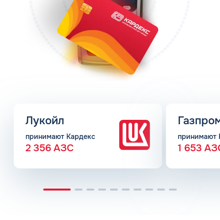
Лукойл
Газпро
принимают Кардекс
принимают 
2 356 АЗС
1 653 АЗ