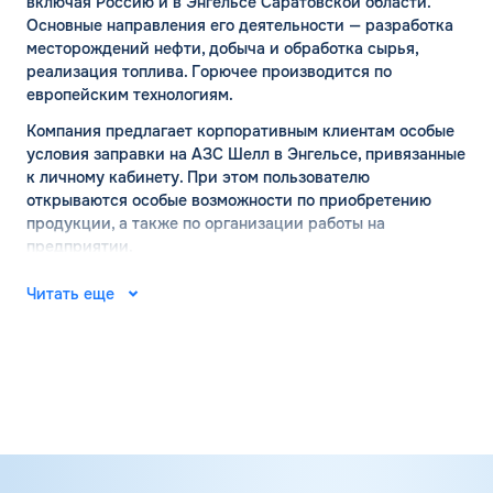
включая Россию и в Энгельсе Саратовской области.
Основные направления его деятельности — разработка
месторождений нефти, добыча и обработка сырья,
реализация топлива. Горючее производится по
европейским технологиям.
Компания предлагает корпоративным клиентам особые
условия заправки на АЗС Шелл в Энгельсе, привязанные
к личному кабинету. При этом пользователю
открываются особые возможности по приобретению
продукции, а также по организации работы на
предприятии.
АЗС ШЕЛЛ в Энгельсе:
Читать еще
официальный сайт
Место рождения компании Шелл — город Хельсинки. Ее
основал финский капитан Мауриц Скогстрем с
компаньонами в 1934 году. В 1935 году там же открылась
первая точка по продаже бензина. А на сегодняшний
день компания успешно развивается и в России,
распространяясь в разные регионы страны. Многие