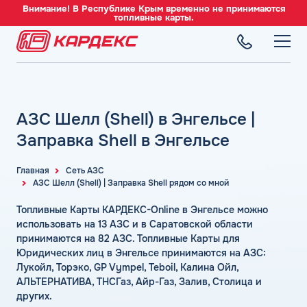
Внимание! В Республике Крым временно не принимаются
топливные карты.
ТОПЛИВНЫЕ КАРТЫ
Топливные карты для юридических лиц
АЗС Шелл (Shell) в Энгельсе |
СЕТЬ АЗС
Преимущества
Вся сеть АЗС
Заправка Shell в Энгельсе
Сравнение
ТОПЛИВО
АЗС Лукойл
Индивидуальный подход
Автомобильное топливо
Главная
Сеть АЗС
АЗС Газпромнефть
АЗС Шелл (Shell) | Заправка Shell рядом со мной
СЕРВИСЫ
Автомойки
Бензин
АЗС Татнефть
Все сервисы
Аdblue
Топливные Карты КАРДЕКС-Online в Энгельсе можно
Дизельное топливо
КОМПАНИЯ
АЗС Тебойл
Электронный Документооборот (ЭДО)
использовать на 13 АЗС и в Саратовской области
Шиномонтаж
Топливный газ
О компании
принимаются на 82 АЗС. Топливные Карты для
АЗС Газпром
Аналитика и Рекомендации
Вопросы и Ответы
Юридических лиц в Энгельсе принимаются на АЗС:
Топливные бренды
Контакты
+7 (499) 322-22-95
АЗС Сургутнефтегаз
Умный Личный Кабинет
Лукойл, Торэко, GP Vympel, Teboil, Калина Ойл,
Наши города
АЛЬТЕРНАТИВА, ТНСГаз, Айр-Газ, Залив, Столица и
АЗС Нефтьмагистраль
info@card-oil.ru
Уведомления об окончании баланса
других.
Калькулятор расхода топлива