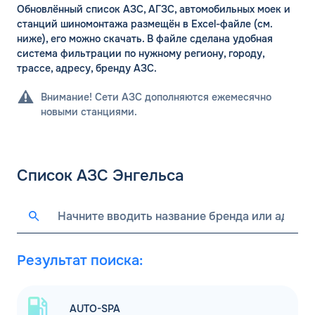
Обновлённый список АЗС, АГЗС, автомобильных моек и
станций шиномонтажа размещён в Excel-файле (см.
ниже), его можно скачать. В файле сделана удобная
система фильтрации по нужному региону, городу,
трассе, адресу, бренду АЗС.
Внимание! Сети АЗС дополняются ежемесячно
ЗАКАЗАТЬ
новыми станциями.
ОБРАТНЫЙ ЗВОНОК
Спасибо! Ваша заявка принята.
Имя*
Список АЗС Энгельса
Мы свяжемся с Вами в ближайшее
время
Телефон*
ОК
Email*
Результат поиска:
Комментарий
AUTO-SPA