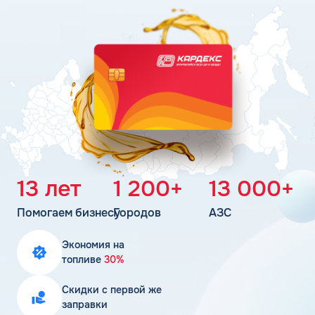
Поддержка
Статьи
Личный кабинет
Цена бензина и ДТ
Карта АЗС
Получить консультацию
13 лет
1 200+
13 000+
Помогаем бизнесу
Городов
АЗС
Экономия на
топливе
30%
Скидки с первой же
заправки