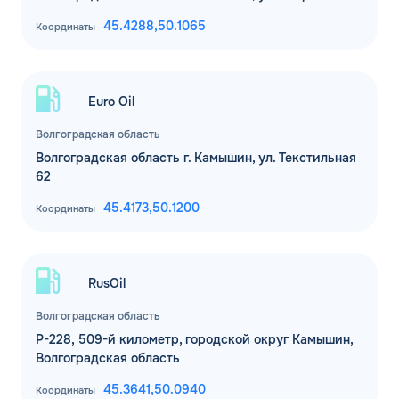
45.4288,
50.1065
Координаты
Euro Oil
Волгоградская область
Волгоградская область г. Камышин, ул. Текстильная
62
ЗАКАЗАТЬ
45.4173,
50.1200
Координаты
ОБРАТНЫЙ ЗВОНОК
Спасибо! Ваша заявка принята.
Имя*
RusOil
Мы свяжемся с Вами в ближайшее
рабочее время: пн-пт с 9:00 до 18:00
Волгоградская область
по МСК
Телефон*
Р-228, 509-й километр, городской округ Камышин,
ОК
Волгоградская область
Email*
45.3641,
50.0940
Координаты