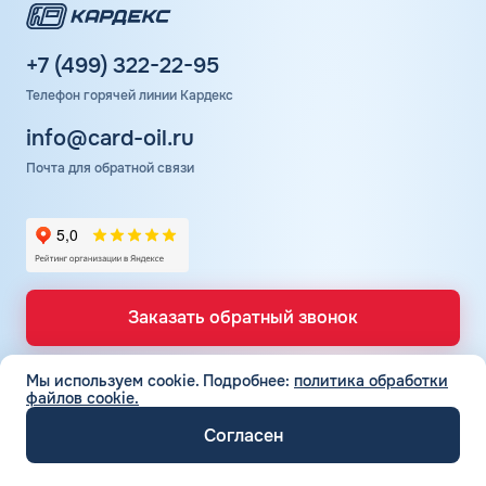
Положительные отзывы клиентов подтверждают
высокий уровень сервиса Шелл. Заправки оснащены
современным оборудованием, но не всегда достаточным
+7 (499) 322-22-95
количеством колонок. Поэтому на АЗС могут
Телефон горячей линии Кардекс
образовываться небольшие очереди.
info@card-oil.ru
Почта для обратной связи
Заказать обратный звонок
Мы используем cookie.
Подробнее:
политика обработки
файлов cookie.
ТОПЛИВНЫЕ КАРТЫ
Топливные карты для юр. лиц
Согласен
СЕТЬ АЗС
Топливные карты КАРДЕКС
Вся сеть АЗС