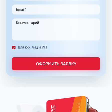
По топливным картам Шелл для юридических лиц
предусмотрена возможность покупки горючего и оплаты
дополнительных услуг по сниженным ценам. Этот
инструмент создан для упрощения ведения бизнеса
ООО и индивидуальных предпринимателей.
Предприятие переходит на безналичную систему
расчета с полным контролем над проведенными
транзакциями в сети АЗС Шелл в Камышине
Волгоградской области.
Для юр. лиц и ИП
Постоянные клиенты сети АЗС Шелл в Камышине могут
заправлять автомобиль на условии постоплаты.
ОФОРМИТЬ ЗАЯВКУ
Заправочные карты для ИП и юридических лиц
оформляются по упрощенному порядку. Отчётность
формируется в личном кабинете, администратор может
получить информацию о транзакциях онлайн в любое
время. Там же можно пополнить баланс. Операции
отражаются в системе без задержек.
Принимая решение о подключении к программе
постоянных клиентов сети АЗС Шелл в Камышине
Волгоградской области, владелец предприятия может