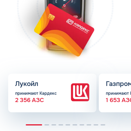
Лукойл
Газпро
принимают Кардекс
принимают 
2 356 АЗС
1 653 АЗ