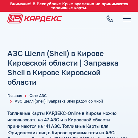
Внимание! В Республике Крым временно не принимаются
топливные карты.
ТОПЛИВНЫЕ КАРТЫ
Топливные карты для юридических лиц
АЗС Шелл (Shell) в Кирове
СЕТЬ АЗС
Преимущества
Вся сеть АЗС
Кировской области | Заправка
Сравнение
ТОПЛИВО
АЗС Лукойл
Shell в Кирове Кировской
Индивидуальный подход
Автомобильное топливо
АЗС Газпромнефть
области
СЕРВИСЫ
Автомойки
Бензин
АЗС Татнефть
Все сервисы
Аdblue
Дизельное топливо
Главная
Сеть АЗС
КОМПАНИЯ
АЗС Тебойл
Электронный Документооборот (ЭДО)
АЗС Шелл (Shell) | Заправка Shell рядом со мной
Шиномонтаж
Топливный газ
О компании
АЗС Газпром
Аналитика и Рекомендации
Вопросы и Ответы
Топливные Карты КАРДЕКС-Online в Кирове можно
Топливные бренды
Контакты
+7 (499) 322-22-95
АЗС Сургутнефтегаз
Умный Личный Кабинет
использовать на 47 АЗС и в Кировской области
Наши города
принимаются на 141 АЗС. Топливные Карты для
АЗС Нефтьмагистраль
info@card-oil.ru
Уведомления об окончании баланса
Юридических лиц в Кирове принимаются на АЗС:
Калькулятор расхода топлива