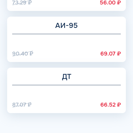
73.29
₽
56.00
₽
АИ-95
90.40
₽
69.07
₽
ДТ
87.07
₽
66.52
₽