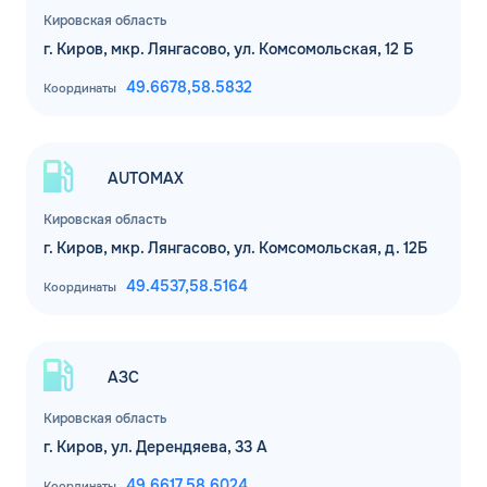
Кировская область
Комментарий
г. Киров, мкр. Лянгасово, ул. Комсомольская, 12 Б
49.6678,
58.5832
Координаты
ЗАВТРА
ДО
Для юр. лиц и ИП
AUTOMAX
ОФОРМИТЬ ЗАЯВКУ
Кировская область
Заполняя форму, я
соглашаюсь с
обработкой персональных данных
г. Киров, мкр. Лянгасово, ул. Комсомольская, д. 12Б
49.4537,
58.5164
Координаты
АЗС
Кировская область
г. Киров, ул. Дерендяева, 33 А
49.6617,
58.6024
Координаты