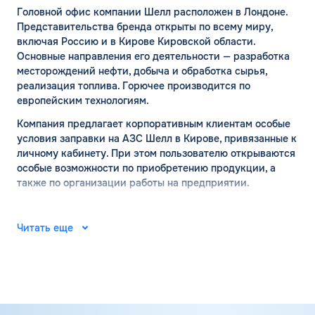
Головной офис компании Шелл расположен в Лондоне.
Представительства бренда открыты по всему миру,
включая Россию и в Кирове Кировской области.
Основные направления его деятельности — разработка
месторождений нефти, добыча и обработка сырья,
реализация топлива. Горючее производится по
европейским технологиям.
Компания предлагает корпоративным клиентам особые
условия заправки на АЗС Шелл в Кирове, привязанные к
личному кабинету. При этом пользователю открываются
особые возможности по приобретению продукции, а
также по организации работы на предприятии.
АЗС ШЕЛЛ в Кирове:
официальный сайт
Читать еще
Место рождения компании Шелл — город Хельсинки. Ее
основал финский капитан Мауриц Скогстрем с
компаньонами в 1934 году. В 1935 году там же открылась
первая точка по продаже бензина. А на сегодняшний