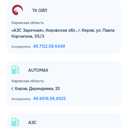
ТК ОЙЛ
Кировская область
«АЗС Заречная», Кировская обл., г. Киров, ул. Павла
Корчагина, 55/3
49.7122,
58.6449
Координаты
ЗАКАЗАТЬ
ОБРАТНЫЙ ЗВОНОК
AUTOMAX
Кировская область
Спасибо! Ваша заявка принята.
Имя*
г. Киров, Дерендяева, 33
Мы свяжемся с Вами в ближайшее
рабочее время: пн-пт с 9:00 до 18:00
49.6619,
58.6025
Координаты
по МСК
Телефон*
ОК
Email*
АЗС