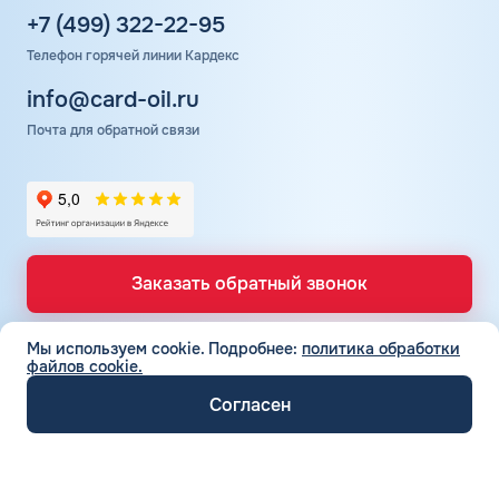
количеством колонок. Поэтому на АЗС могут
+7 (499) 322-22-95
образовываться небольшие очереди.
Телефон горячей линии Кардекс
info@card-oil.ru
Почта для обратной связи
Заказать обратный звонок
Мы используем cookie.
Подробнее:
политика обработки
файлов cookie.
ТОПЛИВНЫЕ КАРТЫ
Топливные карты для юр. лиц
Согласен
СЕТЬ АЗС
Топливные карты КАРДЕКС
Вся сеть АЗС
Топливные карты Лукойл
ТОПЛИВО
АЗС Лукойл
Автомобильное топливо
Топливные карты Газпромнефть