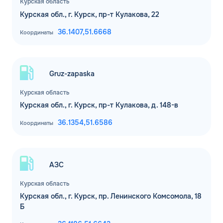
Курская область
Комментарий
Курская обл., г. Курск, пр-т Кулакова, 22
36.1407,
51.6668
Координаты
ЗАВТРА
ДО
Для юр. лиц и ИП
Gruz-zapaska
ОФОРМИТЬ ЗАЯВКУ
Заполняя форму, я
соглашаюсь с
Курская область
обработкой персональных данных
Курская обл., г. Курск, пр-т Кулакова, д. 148-в
36.1354,
51.6586
Координаты
АЗС
Курская область
Курская обл., г. Курск, пр. Ленинского Комсомола, 18
Б