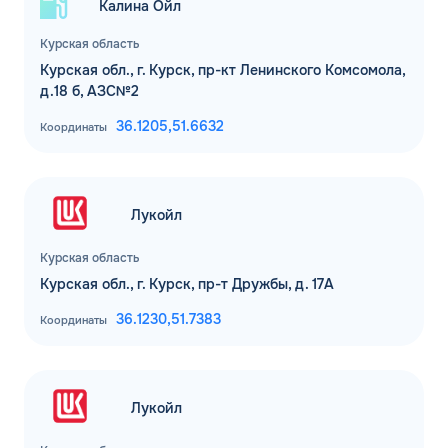
Калина Ойл
Курская область
Курская обл., г. Курск, пр-кт Ленинского Комсомола,
д.18 б, АЗС№2
36.1205,
51.6632
Координаты
ЗАКАЗАТЬ
Лукойл
ОБРАТНЫЙ ЗВОНОК
Курская область
Спасибо! Ваша заявка принята.
Имя*
Курская обл., г. Курск, пр-т Дружбы, д. 17А
Мы свяжемся с Вами в ближайшее
36.1230,
51.7383
рабочее время: пн-пт с 9:00 до 18:00
Координаты
по МСК
Телефон*
ОК
Email*
Лукойл