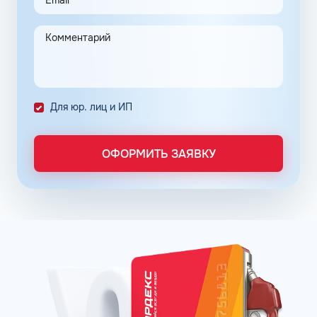
инструмент создан для упрощения ведения бизнеса
ООО и индивидуальных предпринимателей.
Предприятие переходит на безналичную систему
расчета с полным контролем над проведенными
транзакциями в сети АЗС Шелл в Курске Курской
области.
Постоянные клиенты сети АЗС Шелл в Курске могут
Для юр. лиц и ИП
заправлять автомобиль на условии постоплаты.
Заправочные карты для ИП и юридических лиц
ОФОРМИТЬ ЗАЯВКУ
оформляются по упрощенному порядку. Отчётность
формируется в личном кабинете, администратор может
получить информацию о транзакциях онлайн в любое
время. Там же можно пополнить баланс. Операции
отражаются в системе без задержек.
Принимая решение о подключении к программе
постоянных клиентов сети АЗС Шелл в Курске Курской
области, владелец предприятия может снизить расходы
на топливо, контролировать бюджет и оптимизировать
бизнес-процессы.