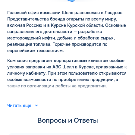
Головной офис компании Шелл расположен в Лондоне.
Представительства бренда открыты по всему миру,
включая Россию и в Курске Курской области. Основные
направления его деятельности — разработка
месторождений нефти, добыча и обработка сырья,
реализация топлива. Горючее производится по
европейским технологиям.
Компания предлагает корпоративным клиентам особые
условия заправки на АЗС Шелл в Курске, привязанные к
личному кабинету. При этом пользователю открываются
особые возможности по приобретению продукции, а
также по организации работы на предприятии.
АЗС ШЕЛЛ в Курске:
официальный сайт
Читать еще
Вопросы и Ответы
Место рождения компании Шелл — город Хельсинки. Ее
основал финский капитан Мауриц Скогстрем с
компаньонами в 1934 году. В 1935 году там же открылась