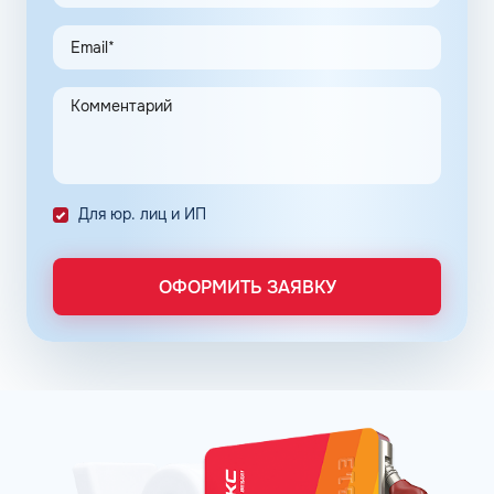
предусмотрена возможность покупки горючего и оплаты
дополнительных услуг по сниженным ценам. Этот
инструмент создан для упрощения ведения бизнеса
ООО и индивидуальных предпринимателей.
Предприятие переходит на безналичную систему
расчета с полным контролем над проведенными
транзакциями в сети АЗС Шелл в Миассе Челябинской
области.
Постоянные клиенты сети АЗС Шелл в Миассе могут
Для юр. лиц и ИП
заправлять автомобиль на условии постоплаты.
Заправочные карты для ИП и юридических лиц
ОФОРМИТЬ ЗАЯВКУ
оформляются по упрощенному порядку. Отчётность
формируется в личном кабинете, администратор может
получить информацию о транзакциях онлайн в любое
время. Там же можно пополнить баланс. Операции
отражаются в системе без задержек.
Принимая решение о подключении к программе
постоянных клиентов сети АЗС Шелл в Миассе
Челябинской области, владелец предприятия может
снизить расходы на топливо, контролировать бюджет и