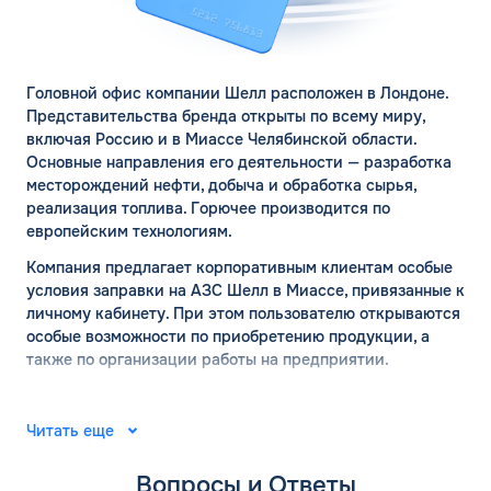
Головной офис компании Шелл расположен в Лондоне.
Представительства бренда открыты по всему миру,
включая Россию и в Миассе Челябинской области.
Основные направления его деятельности — разработка
месторождений нефти, добыча и обработка сырья,
реализация топлива. Горючее производится по
европейским технологиям.
Компания предлагает корпоративным клиентам особые
условия заправки на АЗС Шелл в Миассе, привязанные к
личному кабинету. При этом пользователю открываются
особые возможности по приобретению продукции, а
также по организации работы на предприятии.
АЗС ШЕЛЛ в Миассе:
официальный сайт
Читать еще
Вопросы и Ответы
Место рождения компании Шелл — город Хельсинки. Ее