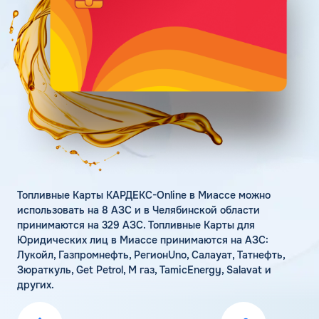
Поддержка
Статьи
Личный кабинет
Цена бензина и ДТ
Карта АЗС
Получить консультацию
Топливные Карты КАРДЕКС-Online в Миассе можно
использовать на 8 АЗС и в Челябинской области
принимаются на 329 АЗС. Топливные Карты для
Юридических лиц в Миассе принимаются на АЗС:
Лукойл, Газпромнефть, РегионUno, Салауат, Татнефть,
Зюраткуль, Get Petrol, М газ, TamicEnergy, Salavat и
других.