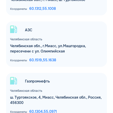
60.1312,
55.1008
Координаты
АЗС
Челябинская область
Челябинская обл., г.Миасс, ул.Машгородка,
пересечени с ул. Олимпийская
ЗАКАЗАТЬ
60.1519,
55.1638
Координаты
ОБРАТНЫЙ ЗВОНОК
Спасибо! Ваша заявка принята.
Имя*
Газпромнефть
Мы свяжемся с Вами в ближайшее
рабочее время: пн-пт с 9:00 до 18:00
Челябинская область
по МСК
Телефон*
ш. Тургоякское, 4, Миасс, Челябинская обл., Россия,
ОК
456300
Email*
60.1304,
55.0971
Координаты