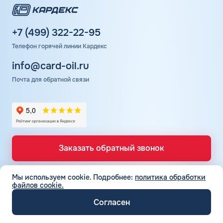
высокий уровень сервиса Шелл. Заправки оснащены
современным оборудованием, но не всегда достаточным
количеством колонок. Поэтому на АЗС могут
+7 (499) 322-22-95
образовываться небольшие очереди.
Телефон горячей линии Кардекс
info@card-oil.ru
Почта для обратной связи
Заказать обратный звонок
Мы используем cookie.
Подробнее:
политика обработки
файлов cookie.
ТОПЛИВНЫЕ КАРТЫ
Топливные карты для юр. лиц
Согласен
СЕТЬ АЗС
Топливные карты КАРДЕКС
Вся сеть АЗС