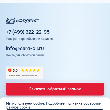
Оплата горючего выполняется через личный кабинет,
безналично.
Положительные отзывы клиентов подтверждают
высокий уровень сервиса Шелл. Заправки оснащены
современным оборудованием, но не всегда достаточным
+7 (499) 322-22-95
количеством колонок. Поэтому на АЗС могут
образовываться небольшие очереди.
Телефон горячей линии Кардекс
info@card-oil.ru
Почта для обратной связи
Заказать обратный звонок
Мы используем cookie.
Подробнее:
политика обработки
файлов cookie.
ТОПЛИВНЫЕ КАРТЫ