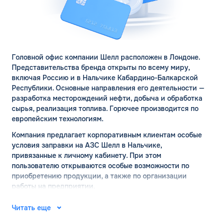
ЗАКАЗАТЬ
ОБРАТНЫЙ ЗВОНОК
Спасибо! Ваша заявка принята.
Имя*
Головной офис компании Шелл расположен в Лондоне.
Мы свяжемся с Вами в ближайшее
Представительства бренда открыты по всему миру,
рабочее время: пн-пт с 9:00 до 18:00
включая Россию и в Нальчике Кабардино-Балкарской
по МСК
Телефон*
Республики. Основные направления его деятельности —
ОК
разработка месторождений нефти, добыча и обработка
сырья, реализация топлива. Горючее производится по
Email*
европейским технологиям.
Компания предлагает корпоративным клиентам особые
условия заправки на АЗС Шелл в Нальчике,
Комментарий
привязанные к личному кабинету. При этом
пользователю открываются особые возможности по
приобретению продукции, а также по организации
ЗАВТРА
работы на предприятии.
ДО
Для юр. лиц и ИП
АЗС ШЕЛЛ в Нальчике:
Читать еще
ОФОРМИТЬ ЗАЯВКУ