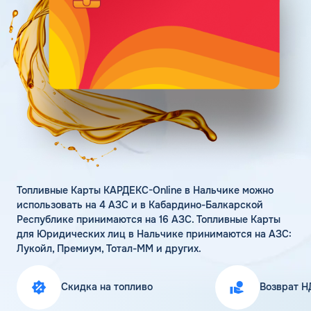
Поддержка
Статьи
Личный кабинет
Цена бензина и ДТ
Карта АЗС
Получить консультацию
Топливные Карты КАРДЕКС-Online в Нальчике можно
использовать на 4 АЗС и в Кабардино-Балкарской
Республике принимаются на 16 АЗС. Топливные Карты
для Юридических лиц в Нальчике принимаются на АЗС:
Лукойл, Премиум, Тотал-ММ и других.
Скидка на топливо
Возврат Н