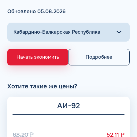
контроль за расходом топлива;
быстрое обслуживание.
Обновлено 05.08.2026
Мы работаем с корпоративными клиентами, не продаем
топливные карты для физических лиц и карты
лояльности. Чтобы купить топливную карту КАРДЕКС,
обращайтесь к нашим менеджерам.
АЗС ШЕЛЛ: цены
Подробнее
Начать экономить
На заправках компании действует конкурентоспособная
ценовая политика на стандартные марки бензина. Литр
горючего по топливной карте для покупателей на АЗС
Шелл в Нальчике Кабардино-Балкарской Республики
Хотите такие же цены?
стоит не дороже средней величины по России. А чтобы
заправить автомобиль фирменным качественным
топливом, которое производит компания, придется
АИ-92
заплатить цену побольше.
Брендовое горючее Shell V-Power содержит особый
набор присадок, поэтому экономно расходуется. Оно
защищает двигатель и силовые блоки транспортного
68.20
₽
52.11
₽