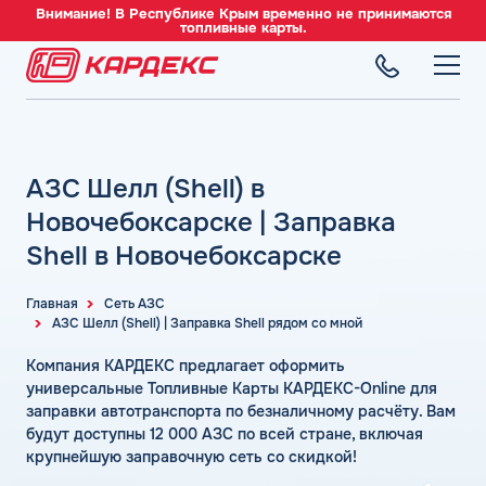
Внимание! В Республике Крым временно не принимаются
топливные карты.
ТОПЛИВНЫЕ КАРТЫ
Топливные карты для юридических лиц
АЗС Шелл (Shell) в
СЕТЬ АЗС
Преимущества
Вся сеть АЗС
Новочебоксарске | Заправка
Сравнение
ТОПЛИВО
АЗС Лукойл
Shell в Новочебоксарске
Индивидуальный подход
Автомобильное топливо
АЗС Газпромнефть
СЕРВИСЫ
Автомойки
Бензин
Главная
Сеть АЗС
АЗС Татнефть
Все сервисы
АЗС Шелл (Shell) | Заправка Shell рядом со мной
Аdblue
Дизельное топливо
КОМПАНИЯ
АЗС Тебойл
Электронный Документооборот (ЭДО)
Шиномонтаж
Компания КАРДЕКС предлагает оформить
Топливный газ
О компании
АЗС Газпром
Аналитика и Рекомендации
универсальные Топливные Карты КАРДЕКС-Online для
Вопросы и Ответы
Топливные бренды
Контакты
+7 (499) 322-22-95
заправки автотранспорта по безналичному расчёту. Вам
АЗС Сургутнефтегаз
Умный Личный Кабинет
будут доступны 12 000 АЗС по всей стране, включая
Наши города
АЗС Нефтьмагистраль
info@card-oil.ru
Уведомления об окончании баланса
крупнейшую заправочную сеть со скидкой!
Калькулятор расхода топлива