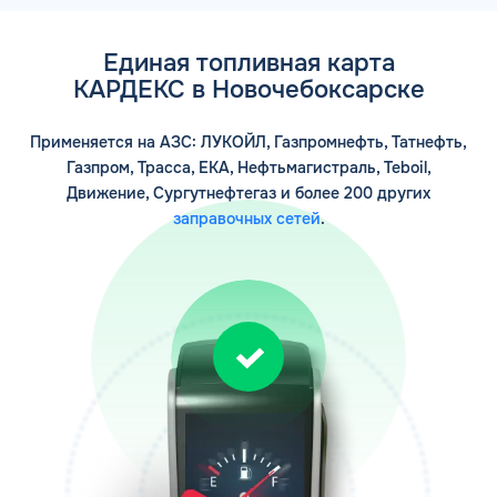
ОФОРМИТЬ ЗАЯВКУ
Единая топливная карта
Заполняя форму, я
соглашаюсь с
КАРДЕКС в Новочебоксарске
обработкой персональных данных
Применяется на АЗС: ЛУКОЙЛ, Газпромнефть, Татнефть,
Газпром, Трасса, ЕКА, Нефтьмагистраль, Teboil,
Движение, Сургутнефтегаз и более 200 других
заправочных сетей
.