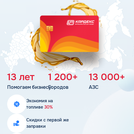
Поддержка
Статьи
Личный кабинет
Цена бензина и ДТ
Карта АЗС
Получить консультацию
13 лет
1 200+
13 000+
Помогаем бизнесу
Городов
АЗС
Экономия на
топливе
30%
Скидки с первой же
заправки