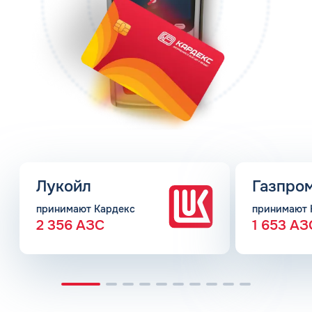
Лукойл
Газпро
принимают Кардекс
принимают 
2 356 АЗС
1 653 АЗ