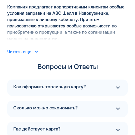
Компания предлагает корпоративным клиентам особые
условия заправки на АЗС Шелл в Новокузнецке,
привязанные к личному кабинету. При этом
пользователю открываются особые возможности по
приобретению продукции, а также по организации
работы на предприятии.
АЗС ШЕЛЛ в Новокузнецке:
Читать еще
официальный сайт
Вопросы и Ответы
Место рождения компании Шелл — город Хельсинки. Ее
основал финский капитан Мауриц Скогстрем с
компаньонами в 1934 году. В 1935 году там же открылась
Как оформить топливную карту?
первая точка по продаже бензина. А на сегодняшний
день компания успешно развивается и в России,
распространяясь в разные регионы страны. Многие
Сколько можно сэкономить?
задаются вопросом — это чья компания. С 2022 года она
выкуплена фирмой «Лукойл» и теперь работает под
названием Тебойл (Teboil).
Где действует карта?
На официальном сайте shell.com можно ознакомиться с