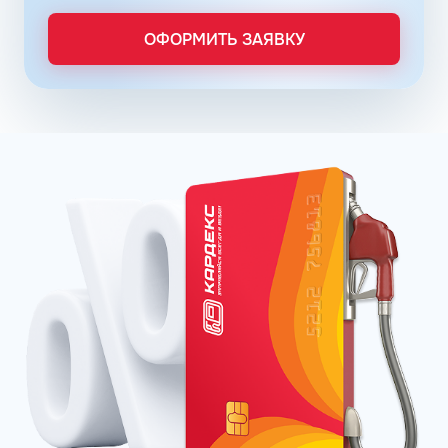
могут заправлять автомобиль на условии постоплаты.
ОФОРМИТЬ ЗАЯВКУ
Заправочные карты для ИП и юридических лиц
оформляются по упрощенному порядку. Отчётность
формируется в личном кабинете, администратор может
получить информацию о транзакциях онлайн в любое
время. Там же можно пополнить баланс. Операции
отражаются в системе без задержек.
Принимая решение о подключении к программе
постоянных клиентов сети АЗС Шелл в Новокузнецке
Кемеровской области - Кузбасса, владелец предприятия
может снизить расходы на топливо, контролировать
бюджет и оптимизировать бизнес-процессы.
Мы знаем, как получить наибольшую выгоду —
альтернативой топливной карте Шелл является
карточка КАРДЕКС. Она обладает аналогичными
возможностями и дополнительным, расширенным
функционалом. Инструмент действует на пунктах
приема карты Шелл, в сетях АГЗС и АЗС Татнефть,
Башнефть, Газпромнефть и на других станциях наших
многочисленных партнёров.