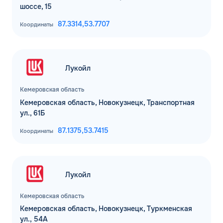
Мы свяжемся с Вами в ближайшее
шоссе, 15
время
Телефон*
87.3314,
53.7707
Координаты
ОК
Email*
Лукойл
Комментарий
Кемеровская область
Кемеровская область, Новокузнецк, Транспортная
ул., 61Б
ЗАВТРА
87.1375,
53.7415
ДО
Координаты
Для юр. лиц и ИП
ОФОРМИТЬ ЗАЯВКУ
Заполняя форму, я
соглашаюсь с
Лукойл
обработкой персональных данных
Кемеровская область
Кемеровская область, Новокузнецк, Туркменская
ул., 54А