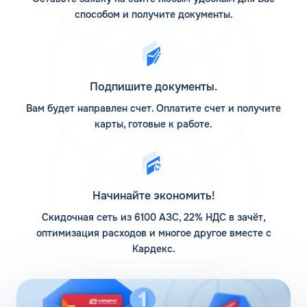
горючего.
способом и получите документы.
АЗС ШЕЛЛ на карте
Сеть заправок Шелл включает около 400 АЗС, среди
которых 233 собственных и 178 дилерских. Сеть Шелл не
Подпишите документы.
закрылась – её приобрела компания Лукойл. Основная
масса станций находится в центральной и северо-
Вам будет направлен счет. Оплатите счет и получите
западной части России. Также компании принадлежит
карты, готовые к работе.
завод по созданию смазочных материалов в Торжке. По
официальным данным, его производительность
составляет около 200 млн литров ежегодно.
Заправочные пункты оборудованы дополнительными
Начинайте экономить!
сервисами:
Скидочная сеть из 6100 АЗС, 22% НДС в зачёт,
мойка для автомобилей;
оптимизация расходов и многое другое вместе с
шиномонтаж;
Кардекс.
подкачка колес;
услуги для лиц с ограниченными возможностями.
По АЗС локатору можно сориентироваться о наличии на