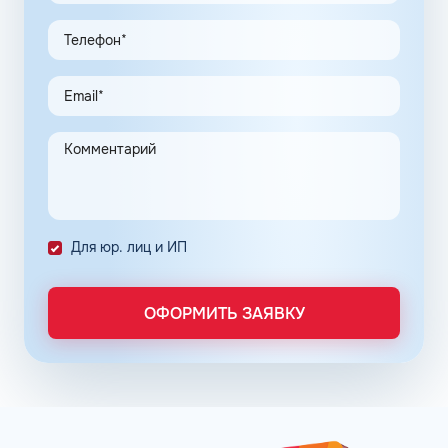
заправки
По топливным картам Шелл для юридических лиц
предусмотрена возможность покупки горючего и оплаты
дополнительных услуг по сниженным ценам. Этот
инструмент создан для упрощения ведения бизнеса
ООО и индивидуальных предпринимателей.
Предприятие переходит на безналичную систему
расчета с полным контролем над проведенными
транзакциями в сети АЗС Шелл в Обнинске Калужской
области.
Для юр. лиц и ИП
Постоянные клиенты сети АЗС Шелл в Обнинске могут
заправлять автомобиль на условии постоплаты.
ОФОРМИТЬ ЗАЯВКУ
Заправочные карты для ИП и юридических лиц
оформляются по упрощенному порядку. Отчётность
формируется в личном кабинете, администратор может
получить информацию о транзакциях онлайн в любое
время. Там же можно пополнить баланс. Операции
отражаются в системе без задержек.