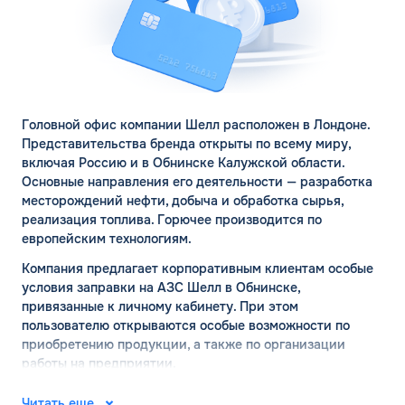
Головной офис компании Шелл расположен в Лондоне.
Представительства бренда открыты по всему миру,
включая Россию и в Обнинске Калужской области.
Основные направления его деятельности — разработка
месторождений нефти, добыча и обработка сырья,
реализация топлива. Горючее производится по
ЗАКАЗАТЬ
европейским технологиям.
ОБРАТНЫЙ ЗВОНОК
Компания предлагает корпоративным клиентам особые
условия заправки на АЗС Шелл в Обнинске,
Спасибо! Ваша заявка принята.
Имя*
привязанные к личному кабинету. При этом
Мы свяжемся с Вами в ближайшее
пользователю открываются особые возможности по
рабочее время: пн-пт с 9:00 до 18:00
приобретению продукции, а также по организации
по МСК
Телефон*
работы на предприятии.
ОК
АЗС ШЕЛЛ в Обнинске:
Читать еще