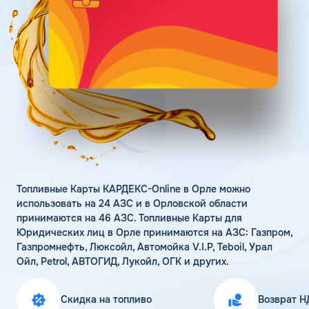
Поддержка
Статьи
Личный кабинет
Цена бензина и ДТ
Карта АЗС
Получить консультацию
Топливные Карты КАРДЕКС-Online в Орле можно
использовать на 24 АЗС и в Орловской области
принимаются на 46 АЗС. Топливные Карты для
Юридических лиц в Орле принимаются на АЗС: Газпром,
Газпромнефть, Люксойл, Автомойка V.I.P, Teboil, Урал
Ойл, Petrol, АВТОГИД, Лукойл, ОГК и других.
Скидка на топливо
Возврат Н