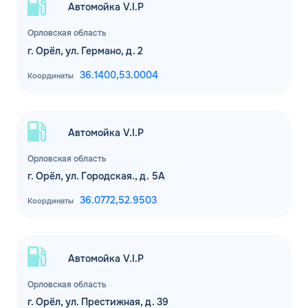
Автомойка V.I.P
Комментарий
Орловская область
г. Орёл, ул. Германо, д. 2
ЗАВТРА
ДО
36.1400,
53.0004
Координаты
Для юр. лиц и ИП
ОФОРМИТЬ ЗАЯВКУ
Заполняя форму, я
соглашаюсь с
Автомойка V.I.P
обработкой персональных данных
Орловская область
г. Орёл, ул. Городская., д. 5А
36.0772,
52.9503
Координаты
Автомойка V.I.P
Орловская область
г. Орёл, ул. Престижная, д. 39