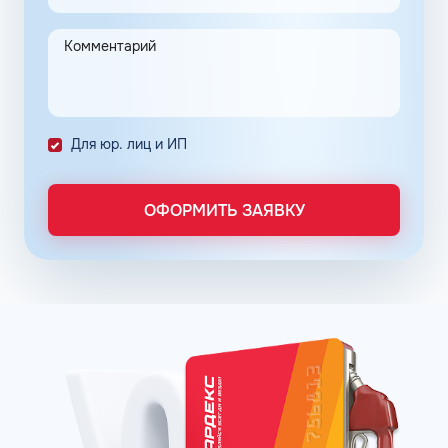
ООО и индивидуальных предпринимателей.
Предприятие переходит на безналичную систему
расчета с полным контролем над проведенными
транзакциями в сети АЗС Шелл в Орле Орловской
области.
Постоянные клиенты сети АЗС Шелл в Орле могут
Для юр. лиц и ИП
заправлять автомобиль на условии постоплаты.
Заправочные карты для ИП и юридических лиц
ОФОРМИТЬ ЗАЯВКУ
оформляются по упрощенному порядку. Отчётность
формируется в личном кабинете, администратор может
получить информацию о транзакциях онлайн в любое
время. Там же можно пополнить баланс. Операции
отражаются в системе без задержек.
Принимая решение о подключении к программе
постоянных клиентов сети АЗС Шелл в Орле Орловской
области, владелец предприятия может снизить расходы
на топливо, контролировать бюджет и оптимизировать
бизнес-процессы.
Мы знаем, как получить наибольшую выгоду —