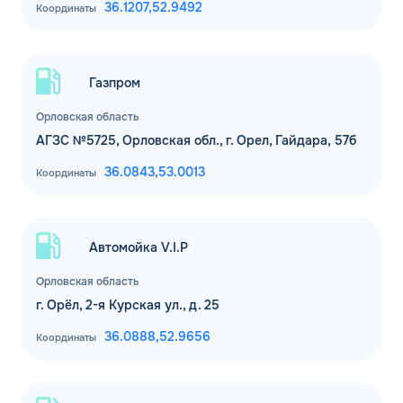
36.1207,
52.9492
Координаты
Газпром
Орловская область
АГЗС №5725, Орловская обл., г. Орел, Гайдара, 57б
36.0843,
53.0013
Координаты
ЗАКАЗАТЬ
ОБРАТНЫЙ ЗВОНОК
Спасибо! Ваша заявка принята.
Автомойка V.I.P
Имя*
Мы свяжемся с Вами в ближайшее
Орловская область
время
г. Орёл, 2-я Курская ул., д. 25
Телефон*
ОК
36.0888,
52.9656
Координаты
Email*