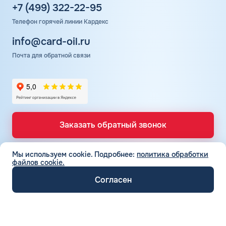
количеством колонок. Поэтому на АЗС могут
+7 (499) 322-22-95
образовываться небольшие очереди.
Телефон горячей линии Кардекс
info@card-oil.ru
Почта для обратной связи
Заказать обратный звонок
Мы используем cookie.
Подробнее:
политика обработки
файлов cookie.
ТОПЛИВНЫЕ КАРТЫ
Топливные карты для юр. лиц
Согласен
СЕТЬ АЗС
Топливные карты КАРДЕКС
Вся сеть АЗС
Топливные карты Лукойл
ТОПЛИВО
АЗС Лукойл
Автомобильное топливо
Топливные карты Газпромнефть