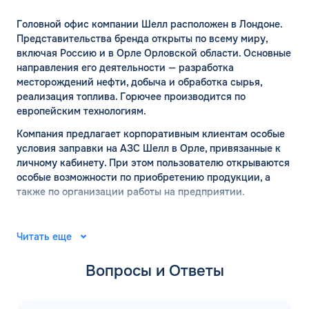
Головной офис компании Шелл расположен в Лондоне.
Представительства бренда открыты по всему миру,
включая Россию и в Орле Орловской области. Основные
направления его деятельности — разработка
месторождений нефти, добыча и обработка сырья,
реализация топлива. Горючее производится по
европейским технологиям.
Компания предлагает корпоративным клиентам особые
условия заправки на АЗС Шелл в Орле, привязанные к
личному кабинету. При этом пользователю открываются
особые возможности по приобретению продукции, а
также по организации работы на предприятии.
АЗС ШЕЛЛ в Орле: официальный
сайт
Читать еще
Вопросы и Ответы
Место рождения компании Шелл — город Хельсинки. Ее
основал финский капитан Мауриц Скогстрем с
компаньонами в 1934 году. В 1935 году там же открылась