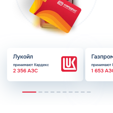
Лукойл
Газпро
принимают Кардекс
принимают 
2 356 АЗС
1 653 АЗ