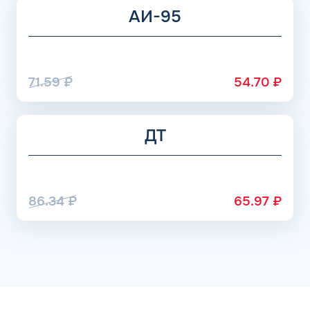
АИ-95
71.59
₽
54.70
₽
ДТ
86.34
₽
65.97
₽