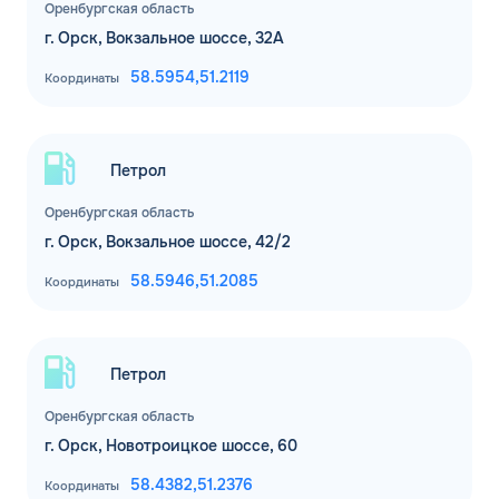
Оренбургская область
г. Орск, Вокзальное шоссе, 32А
ЗАКАЗАТЬ
58.5954,
51.2119
ОБРАТНЫЙ ЗВОНОК
Координаты
Спасибо! Ваша заявка принята.
Имя*
Мы свяжемся с Вами в ближайшее
Петрол
время
Телефон*
Оренбургская область
ОК
г. Орск, Вокзальное шоссе, 42/2
58.5946,
51.2085
Email*
Координаты
Комментарий
Петрол
Оренбургская область
ЗАВТРА
г. Орск, Новотроицкое шоссе, 60
ДО
Для юр. лиц и ИП
58.4382,
51.2376
Координаты