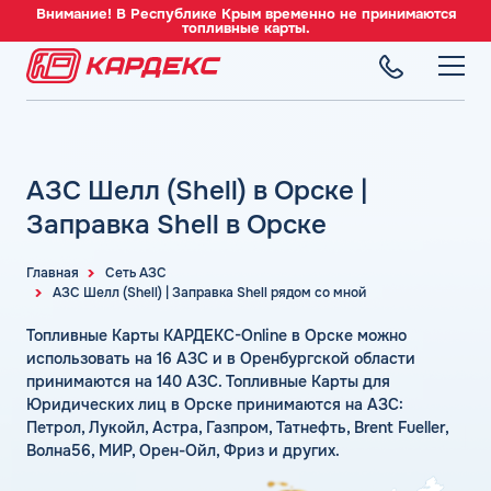
Внимание! В Республике Крым временно не принимаются
топливные карты.
ТОПЛИВНЫЕ КАРТЫ
Топливные карты для юридических лиц
АЗС Шелл (Shell) в Орске |
СЕТЬ АЗС
Преимущества
Вся сеть АЗС
Заправка Shell в Орске
Сравнение
ТОПЛИВО
АЗС Лукойл
Индивидуальный подход
Автомобильное топливо
Главная
Сеть АЗС
АЗС Газпромнефть
АЗС Шелл (Shell) | Заправка Shell рядом со мной
СЕРВИСЫ
Автомойки
Бензин
АЗС Татнефть
Все сервисы
Аdblue
Топливные Карты КАРДЕКС-Online в Орске можно
Дизельное топливо
КОМПАНИЯ
АЗС Тебойл
Электронный Документооборот (ЭДО)
использовать на 16 АЗС и в Оренбургской области
Шиномонтаж
Топливный газ
О компании
принимаются на 140 АЗС. Топливные Карты для
АЗС Газпром
Аналитика и Рекомендации
Вопросы и Ответы
Юридических лиц в Орске принимаются на АЗС:
Топливные бренды
Контакты
+7 (499) 322-22-95
АЗС Сургутнефтегаз
Умный Личный Кабинет
Петрол, Лукойл, Астра, Газпром, Татнефть, Brent Fueller,
Наши города
Волна56, МИР, Орен-Ойл, Фриз и других.
АЗС Нефтьмагистраль
info@card-oil.ru
Уведомления об окончании баланса
Калькулятор расхода топлива