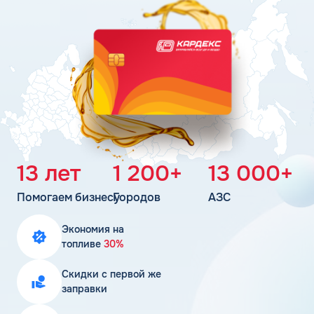
Поддержка
Статьи
Личный кабинет
Цена бензина и ДТ
Карта АЗС
Получить консультацию
13 лет
1 200+
13 000+
Помогаем бизнесу
Городов
АЗС
Экономия на
топливе
30%
Скидки с первой же
заправки