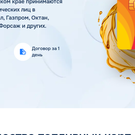
ьском крае принимаются
Статьи
ических лиц в
Цена бензина и ДТ
, Газпром, Октан,
, Форсаж и других.
Договор за 1
день