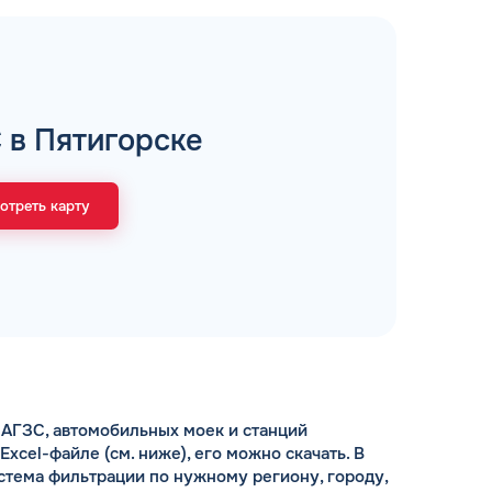
рий
 в Пятигорске
ЗАВТРА
ц и ИП
отреть карту
ДО
ОФОРМИТЬ ЗАЯВКУ
 я
соглашаюсь с обработкой персональных
данных
АГЗС, автомобильных моек и станций
cel-файле (см. ниже), его можно скачать. В
стема фильтрации по нужному региону, городу,