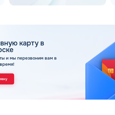
вную карту в
 ДЛЯ ЮР. ЛИЦ И ИП
рске
ОБР
ты и мы перезвоним вам в
время!
Имя*
Спасибо! Ваша заявка принята.
аявку
Мы свяжемся с Вами в ближайшее время
ОК
Телефон*
Email*