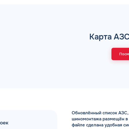
Коммента
Карта АЗС
А 5 МИНУТ
Для юр. ли
оговора и выпуск карт в
Посм
ращения
Заполняя форму,
Обновлённый список АЗС, 
шиномонтажа размещён в Ex
моек
файле сделана удобная си