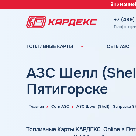
Внимание!
+7 (499)
Телефон горя
ТОПЛИВНЫЕ КАРТЫ
СЕТЬ АЗС
Топливные карты для
Вся сеть АЗС
юридических лиц
АЗС Лукойл
АЗС Шелл (Shell
Преимущества
АЗС Газпромн
Сравнение
Пятигорске
АЗС Татнефть
Индивидуальный
АЗС Тебойл
подход
АЗС Газпром
Автомойки
Главная
Сеть АЗС
АЗС Шелл (Shell) | Заправка S
АЗС
Аdblue
Сургутнефтега
Шиномонтаж
Топливные Карты КАРДЕКС-Online в Пя
АЗС
Вопросы и Ответы
Нефтьмагистр