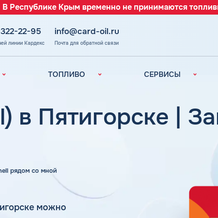
 В Республике Крым временно не принимаются топлив
 322-22-95
info@card-oil.ru
чей линии Кардекс
Почта для обратной связи
ТОПЛИВО
СЕРВИСЫ
Автомобильное
Все сервисы
топливо
Электронный
) в Пятигорске | За
Бензин
Документооборот
ефть
(ЭДО)
Дизельное
топливо
Аналитика и
Рекомендации
Топливный газ
Умный Личный
Топливные бренды
hell рядом со мной
Кабинет
Наши города
Уведомления об
з
окончании баланса
Калькулятор
тигорске можно
расхода топлива
Поддержка
аль