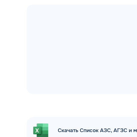
ДОГОВОР З
мгновенное заключение Д
день об
Скачать Список АЗС, АГЗС и 