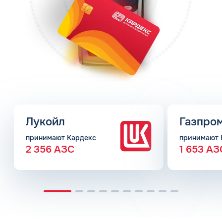
Лукойл
Газпро
принимают Кардекс
принимают 
2 356 АЗС
1 653 АЗ