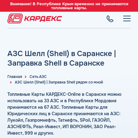
Внимание! В Республике Крым временно не принимаются
топливные карты.
ТОПЛИВНЫЕ КАРТЫ
Топливные карты для юридических лиц
АЗС Шелл (Shell) в Саранске |
СЕТЬ АЗС
Преимущества
Вся сеть АЗС
Заправка Shell в Саранске
Сравнение
ТОПЛИВО
АЗС Лукойл
Индивидуальный подход
Автомобильное топливо
Главная
Сеть АЗС
АЗС Газпромнефть
АЗС Шелл (Shell) | Заправка Shell рядом со мной
СЕРВИСЫ
Автомойки
Бензин
АЗС Татнефть
Все сервисы
Аdblue
Топливные Карты КАРДЕКС-Online в Саранске можно
Дизельное топливо
КОМПАНИЯ
АЗС Тебойл
Электронный Документооборот (ЭДО)
использовать на 33 АЗС и в Республике Мордовия
Шиномонтаж
Топливный газ
О компании
принимаются на 67 АЗС. Топливные Карты для
АЗС Газпром
Аналитика и Рекомендации
Вопросы и Ответы
Юридических лиц в Саранске принимаются на АЗС:
Топливные бренды
Контакты
+7 (499) 322-22-95
АЗС Сургутнефтегаз
Умный Личный Кабинет
Лукойл, Газпромнефть, Татнефть, SPoil, ГАЗОЙЛ,
Наши города
АЗСНЕФТЬ, Реал-Инвест, ИП ВОРОНИН, ЗАО Реал-
АЗС Нефтьмагистраль
info@card-oil.ru
Уведомления об окончании баланса
Инвест, 999 и других.
Калькулятор расхода топлива