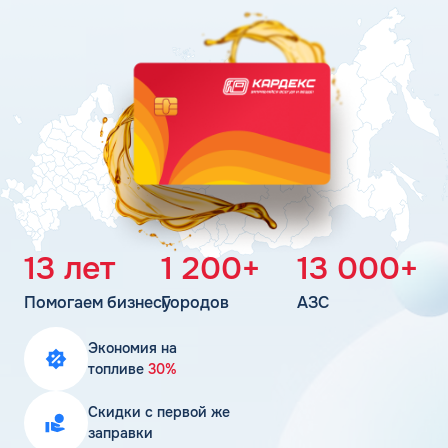
Поддержка
Статьи
Личный кабинет
Цена бензина и ДТ
Карта АЗС
Получить консультацию
13 лет
1 200+
13 000+
Помогаем бизнесу
Городов
АЗС
Экономия на
топливе
30%
Скидки с первой же
заправки