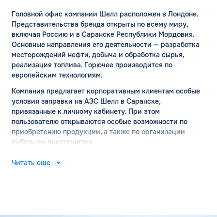
Головной офис компании Шелл расположен в Лондоне.
Представительства бренда открыты по всему миру,
включая Россию и в Саранске Республики Мордовия.
Основные направления его деятельности — разработка
месторождений нефти, добыча и обработка сырья,
реализация топлива. Горючее производится по
европейским технологиям.
Компания предлагает корпоративным клиентам особые
условия заправки на АЗС Шелл в Саранске,
привязанные к личному кабинету. При этом
пользователю открываются особые возможности по
приобретению продукции, а также по организации
работы на предприятии.
АЗС ШЕЛЛ в Саранске:
Читать еще
официальный сайт
Место рождения компании Шелл — город Хельсинки. Ее
основал финский капитан Мауриц Скогстрем с
компаньонами в 1934 году. В 1935 году там же открылась