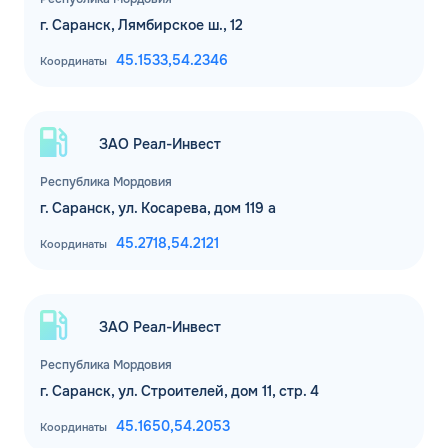
г. Саранск, Лямбирское ш., 12
Комментарий
45.1533,
54.2346
Координаты
ЗАВТРА
ДО
Для юр. лиц и ИП
ЗАО Реал-Инвест
ОФОРМИТЬ ЗАЯВКУ
Республика Мордовия
Заполняя форму, я
соглашаюсь с
г. Саранск, ул. Косарева, дом 119 а
обработкой персональных данных
45.2718,
54.2121
Координаты
ЗАО Реал-Инвест
Республика Мордовия
г. Саранск, ул. Строителей, дом 11, стр. 4
45.1650,
54.2053
Координаты