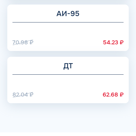
АИ-95
70.98
₽
54.23
₽
ДТ
82.04
₽
62.68
₽