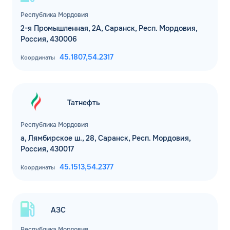
Республика Мордовия
2-я Промышленная, 2А, Саранск, Респ. Мордовия,
Россия, 430006
45.1807,
54.2317
Координаты
Татнефть
ЗАКАЗАТЬ
ОБРАТНЫЙ ЗВОНОК
Республика Мордовия
а, Лямбирское ш., 28, Саранск, Респ. Мордовия,
Россия, 430017
Спасибо! Ваша заявка принята.
Имя*
Мы свяжемся с Вами в ближайшее
45.1513,
54.2377
Координаты
время
Телефон*
ОК
АЗС
Email*
Республика Мордовия