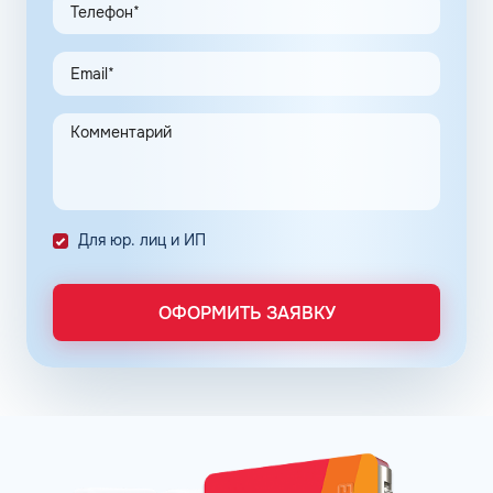
По топливным картам Шелл для юридических лиц
предусмотрена возможность покупки горючего и оплаты
дополнительных услуг по сниженным ценам. Этот
инструмент создан для упрощения ведения бизнеса
ООО и индивидуальных предпринимателей.
Предприятие переходит на безналичную систему
расчета с полным контролем над проведенными
транзакциями в сети АЗС Шелл в Севастополе
Республики Крым.
Для юр. лиц и ИП
Постоянные клиенты сети АЗС Шелл в Севастополе
могут заправлять автомобиль на условии постоплаты.
ОФОРМИТЬ ЗАЯВКУ
Заправочные карты для ИП и юридических лиц
оформляются по упрощенному порядку. Отчётность
формируется в личном кабинете, администратор может
получить информацию о транзакциях онлайн в любое
время. Там же можно пополнить баланс. Операции
отражаются в системе без задержек.
Принимая решение о подключении к программе
постоянных клиентов сети АЗС Шелл в Севастополе