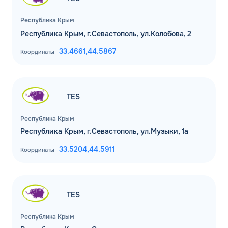
Республика Крым
Комментарий
Республика Крым, г.Севастополь, ул.Колобова, 2
33.4661,
44.5867
Координаты
ЗАВТРА
ДО
Для юр. лиц и ИП
TES
ОФОРМИТЬ ЗАЯВКУ
Заполняя форму, я
соглашаюсь с
Республика Крым
обработкой персональных данных
Республика Крым, г.Севастополь, ул.Музыки, 1а
33.5204,
44.5911
Координаты
TES
Республика Крым