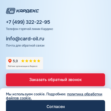
безналично.
Положительные отзывы клиентов подтверждают
высокий уровень сервиса Шелл. Заправки оснащены
современным оборудованием, но не всегда достаточным
+7 (499) 322-22-95
количеством колонок. Поэтому на АЗС могут
Телефон горячей линии Кардекс
образовываться небольшие очереди.
info@card-oil.ru
Почта для обратной связи
Заказать обратный звонок
Мы используем cookie.
Подробнее:
политика обработки
файлов cookie.
ТОПЛИВНЫЕ КАРТЫ
Топливные карты для юр. лиц
Согласен
СЕТЬ АЗС