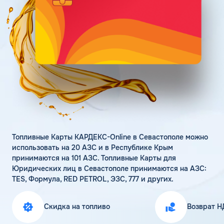
Поддержка
Статьи
Личный кабинет
Цена бензина и ДТ
Карта АЗС
Получить консультацию
Топливные Карты КАРДЕКС-Online в Севастополе можно
использовать на 20 АЗС и в Республике Крым
принимаются на 101 АЗС. Топливные Карты для
Юридических лиц в Севастополе принимаются на АЗС:
TES, Формула, RED PETROL, ЭЗС, 777 и других.
Скидка на топливо
Возврат Н