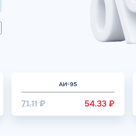
Коммента
ОЧНЫХ АЗС
Для юр. ли
авок на АЗС являются
оставляется на ВСЕ виды
лива
Заполняя форму,
АИ-95
71.11
₽
54.33
₽