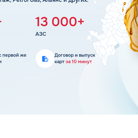
Статьи
Цена бензина и ДТ
+
13 000+
АЗС
с первой же
Договор и выпуск
и
карт
за 10 минут