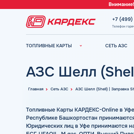
Внимание!
+7 (499)
Телефон горя
ТОПЛИВНЫЕ КАРТЫ
СЕТЬ АЗС
Топливные карты для
Вся сеть АЗС
юридических лиц
АЗС Лукойл
АЗС Шелл (Shell
Преимущества
АЗС Газпромн
Сравнение
АЗС Татнефть
Индивидуальный
Главная
Сеть АЗС
АЗС Шелл (Shell) | Заправка S
АЗС Тебойл
подход
АЗС Газпром
Автомойки
Топливные Карты КАРДЕКС-Online в Уфе
АЗС
Аdblue
Республике Башкортостан принимаются 
Сургутнефтега
Шиномонтаж
Юридических лиц в Уфе принимаются на 
АЗС
Вопросы и Ответы
Нефтьмагистр
БСГ, UFAOIL, M gas, ОПТИ, Высший Пилот