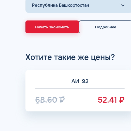
Начать экономить
Подробнее
60% СКИД
более половины запр
Хотите такие же цены?
скидочными. Скидка пред
топ
АИ-92
68.60
₽
52.41
₽