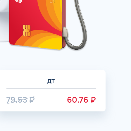
рий
ЗАВТРА
ц и ИП
ДО
ОФОРМИТЬ ЗАЯВКУ
 я
соглашаюсь с обработкой персональных
данных
ДТ
79.53
₽
60.76
₽