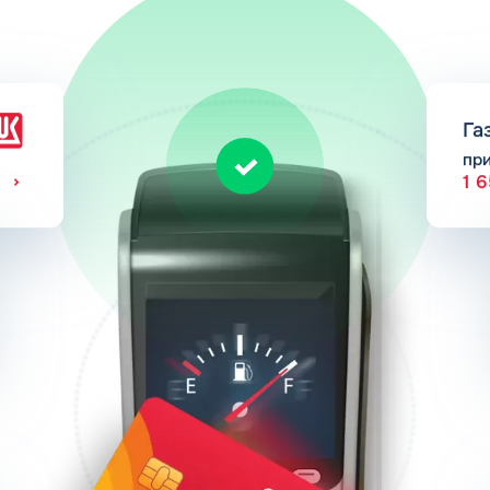
Га
пр
1 