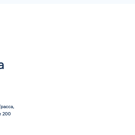
а
расса,
е 200