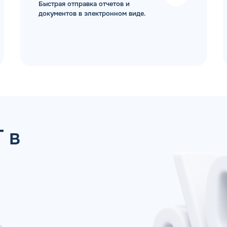
Быстрая отправка отчетов и
документов в электронном виде.
 ДЛЯ ЮР. ЛИЦ И ИП
ОБР
 в
Имя*
Спасибо! Ваша заявка принята.
ами в ближайшее рабочее время: пн-пт с 9:00
ОК
Телефон*
Email*