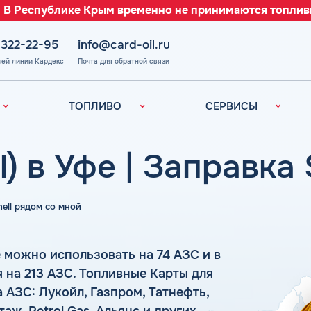
 В Республике Крым временно не принимаются топлив
 322-22-95
info@card-oil.ru
чей линии Кардекс
Почта для обратной связи
ТОПЛИВО
СЕРВИСЫ
Автомобильное
Все сервисы
топливо
Электронный
) в Уфе | Заправка 
Бензин
Документооборот
ефть
(ЭДО)
Дизельное
топливо
Аналитика и
hell рядом со мной
Рекомендации
Топливный газ
Умный Личный
Топливные бренды
Кабинет
 можно использовать на 74 АЗС и в
Наши города
Уведомления об
на 213 АЗС. Топливные Карты для
з
окончании баланса
Калькулятор
АЗС: Лукойл, Газпром, Татнефть,
расхода топлива
Поддержка
аль
аж, Petrol Gas, Альянс и других.