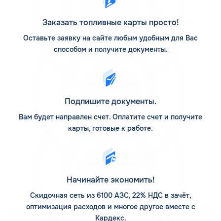
изготавливается на базе бензина АИ-92 и подвергается
обработке по фирменной технологии. Готовый материал
Заказать топливные карты просто!
усиливает динамику транспортного средства и
расходуется на 7% экономичнее, чем другие виды
Оставьте заявку на сайте любым удобным для Вас
горючего.
способом и получите документы.
АЗС ШЕЛЛ на карте
Сеть заправок Шелл включает около 400 АЗС, среди
которых 233 собственных и 178 дилерских. Сеть Шелл не
Подпишите документы.
закрылась – её приобрела компания Лукойл. Основная
масса станций находится в центральной и северо-
Вам будет направлен счет. Оплатите счет и получите
западной части России. Также компании принадлежит
карты, готовые к работе.
завод по созданию смазочных материалов в Торжке. По
официальным данным, его производительность
составляет около 200 млн литров ежегодно.
Заправочные пункты оборудованы дополнительными
Начинайте экономить!
сервисами:
Скидочная сеть из 6100 АЗС, 22% НДС в зачёт,
мойка для автомобилей;
оптимизация расходов и многое другое вместе с
шиномонтаж;
Кардекс.