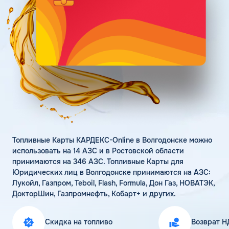
Поддержка
Статьи
Личный кабинет
Цена бензина и ДТ
Карта АЗС
Получить консультацию
Топливные Карты КАРДЕКС-Online в Волгодонске можно
использовать на 14 АЗС и в Ростовской области
принимаются на 346 АЗС. Топливные Карты для
Юридических лиц в Волгодонске принимаются на АЗС:
Лукойл, Газпром, Teboil, Flash, Formula, Дон Газ, НОВАТЭК,
ДокторШин, Газпромнефть, Кобарт+ и других.
Скидка на топливо
Возврат Н