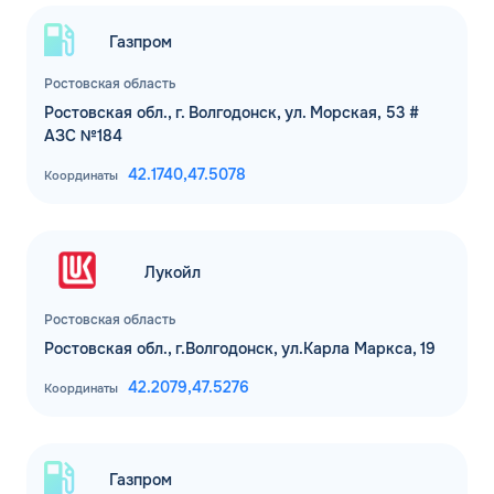
Спасибо! Ваша заявка принята.
Имя*
Мы свяжемся с Вами в ближайшее
Газпром
рабочее время: пн-пт с 9:00 до 18:00
по МСК
Телефон*
Ростовская область
ОК
Ростовская обл., г. Волгодонск, ул. Морская, 53 #
АЗС №184
Email*
42.1740,
47.5078
Координаты
Комментарий
Лукойл
ЗАВТРА
ДО
Ростовская область
Для юр. лиц и ИП
Ростовская обл., г.Волгодонск, ул.Карла Маркса, 19
ОФОРМИТЬ ЗАЯВКУ
42.2079,
47.5276
Координаты
Заполняя форму, я
соглашаюсь с
обработкой персональных данных
Газпром