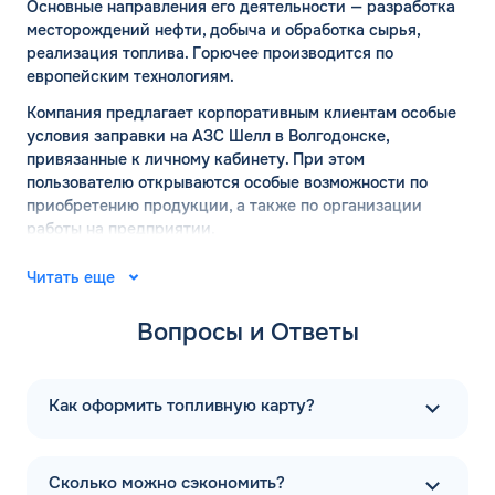
Основные направления его деятельности — разработка
месторождений нефти, добыча и обработка сырья,
реализация топлива. Горючее производится по
европейским технологиям.
Компания предлагает корпоративным клиентам особые
условия заправки на АЗС Шелл в Волгодонске,
привязанные к личному кабинету. При этом
пользователю открываются особые возможности по
приобретению продукции, а также по организации
работы на предприятии.
АЗС ШЕЛЛ в Волгодонске:
Читать еще
официальный сайт
Вопросы и Ответы
Место рождения компании Шелл — город Хельсинки. Ее
основал финский капитан Мауриц Скогстрем с
компаньонами в 1934 году. В 1935 году там же открылась
Как оформить топливную карту?
первая точка по продаже бензина. А на сегодняшний
день компания успешно развивается и в России,
распространяясь в разные регионы страны. Многие
Сколько можно сэкономить?
задаются вопросом — это чья компания. С 2022 года она