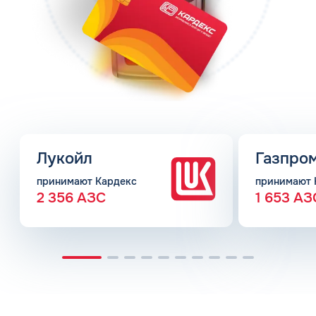
Лукойл
Газпро
принимают Кардекс
принимают 
2 356 АЗС
1 653 АЗ