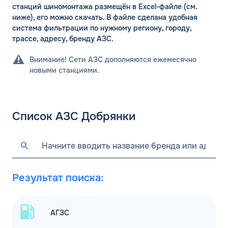
ДО
Для юр. лиц и ИП
станций шиномонтажа размещён в Excel-файле (см.
ниже), его можно скачать. В файле сделана удобная
ОФОРМИТЬ ЗАЯВКУ
система фильтрации по нужному региону, городу,
Заполняя форму, я
соглашаюсь с
трассе, адресу, бренду АЗС.
обработкой персональных данных
Внимание! Сети АЗС дополняются ежемесячно
новыми станциями.
Список АЗС Добрянки
Результат поиска:
АГЗС