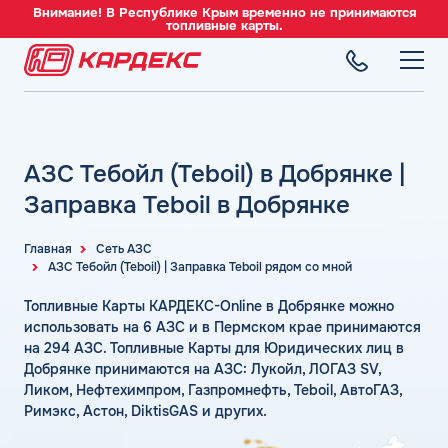
Внимание! В Республике Крым временно не принимаются
топливные карты.
ТОПЛИВНЫЕ КАРТЫ
Топливные карты для юридических лиц
АЗС Тебойл (Teboil) в Добрянке |
СЕТЬ АЗС
Преимущества
Вся сеть АЗС
Заправка Teboil в Добрянке
Сравнение
ТОПЛИВО
АЗС Лукойл
Индивидуальный подход
Автомобильное топливо
Главная
Сеть АЗС
АЗС Газпромнефть
АЗС Тебойл (Teboil) | Заправка Teboil рядом со мной
СЕРВИСЫ
Автомойки
Бензин
АЗС Татнефть
Все сервисы
Аdblue
Топливные Карты КАРДЕКС-Online в Добрянке можно
Дизельное топливо
КОМПАНИЯ
АЗС Тебойл
Электронный Документооборот (ЭДО)
использовать на 6 АЗС и в Пермском крае принимаются
Шиномонтаж
Топливный газ
О компании
на 294 АЗС. Топливные Карты для Юридических лиц в
АЗС Газпром
Аналитика и Рекомендации
Вопросы и Ответы
Добрянке принимаются на АЗС: Лукойл, ЛОГАЗ SV,
Топливные бренды
Контакты
+7 (499) 322-22-95
АЗС Сургутнефтегаз
Умный Личный Кабинет
Ликом, Нефтехимпром, Газпромнефть, Teboil, АвтоГАЗ,
Наши города
Римэкс, Астон, DiktisGAS и других.
АЗС Нефтьмагистраль
info@card-oil.ru
Уведомления об окончании баланса
Калькулятор расхода топлива