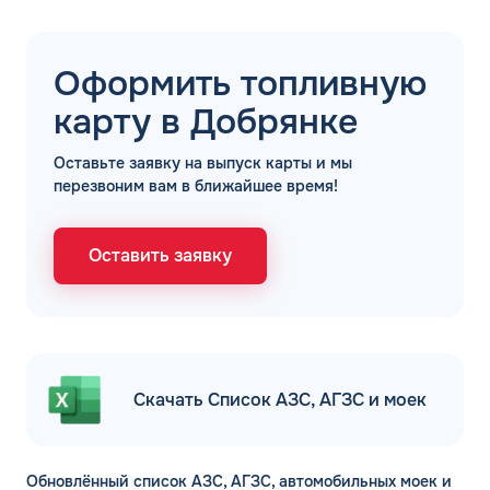
Оформить топливную
ЗАКАЗАТЬ
карту в Добрянке
ОБРАТНЫЙ ЗВОНОК
Оставьте заявку на выпуск карты и мы
Спасибо! Ваша заявка принята.
Имя*
перезвоним вам в ближайшее время!
Мы свяжемся с Вами в ближайшее
рабочее время: пн-пт с 9:00 до 18:00
по МСК
Телефон*
Оставить заявку
ОК
Email*
Комментарий
Скачать Список АЗС, АГЗС и моек
ЗАВТРА
Обновлённый список АЗС, АГЗС, автомобильных моек и