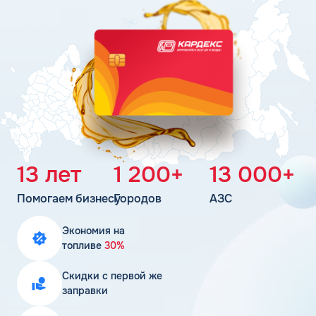
Поддержка
Статьи
Личный кабинет
Цена бензина и ДТ
Карта АЗС
Получить консультацию
13 лет
1 200+
13 000+
Помогаем бизнесу
Городов
АЗС
Экономия на
топливе
30%
Скидки с первой же
заправки