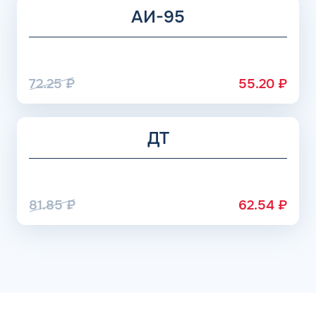
АИ-95
72.25
₽
55.20
₽
ДТ
81.85
₽
62.54
₽