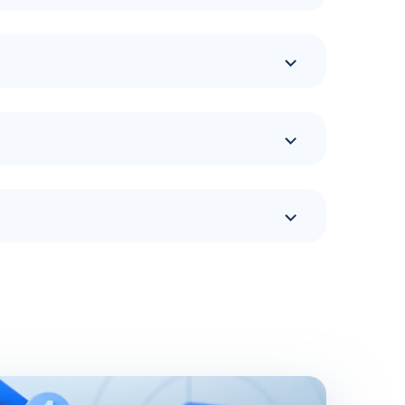
жает расширяться. Топливная сеть имеет
ии ГСМ. Более подробно адреса заправочных
енные для удобства фирменными логотипами.
всех этапах транспортировки. Благодаря тому,
печивают тщательный анализ состава топлива.
естве и надежности горючего, приобретенного
 широкий выбор сопутствующих услуг по
ты первой необходимости, а в кафетериях
тся услуги мойки для автомобилей и
что подтверждают положительные отзывы
х высокому экологическому стандарту Евро 5,
оступен фирменный бензин марки АИ-95+ и
окими очищающими свойствами.