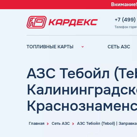
Внимание!
+7 (499)
Телефон горя
ТОПЛИВНЫЕ КАРТЫ
СЕТЬ АЗС
Топливные карты для
Вся сеть АЗС
юридических лиц
АЗС Лукойл
АЗС Тебойл (Te
Преимущества
АЗС Газпромн
Сравнение
Калининградско
АЗС Татнефть
Индивидуальный
АЗС Тебойл
подход
Краснознаменс
АЗС Газпром
Автомойки
АЗС
Аdblue
Сургутнефтега
Главная
Сеть АЗС
АЗС Тебойл (Teboil) | Заправк
Шиномонтаж
АЗС
Вопросы и Ответы
Нефтьмагистр