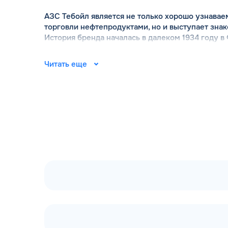
АЗС Тебойл является не только хорошо узнава
торговли нефтепродуктами, но и выступает знак
История бренда началась в далеком 1934 году в 
территории Российской Федерации он появился 
году сеть приобрел топливный гигант Лукойл. 
Читать еще
топливного оператора является ООО «ТЕБОЙЛ Р
базе бренда Шелл (Shell). Вместе с сетью зап
соответствующий мировым стандартам. Руковод
заправочные пункты оснащены самым современ
является выгодное расположение заправок вдол
поблизости.
АЗС Тебойл продолжает расширяться стремител
интересует вопрос - сколько АЗС у компании Т
можно прочитать на официальном сайте teboil-
навигационным инструментом и позволяет опера
определенное преимущество - для них на сайте
нефтепродуктов.
АЗС Тебойл на карте