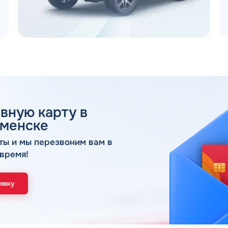
 ДЛЯ ЮР. ЛИЦ И ИП
вную карту в
ОБР
аменске
ты и мы перезвоним вам в
Имя*
время!
Спасибо! Ваша заявка принята.
ами в ближайшее рабочее время: пн-пт с 9:00
ОК
аявку
Телефон*
Email*