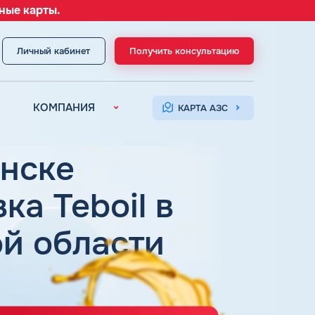
ные карты.
Личный кабинет
Получить консультацию
МЕНЮ
КОМПАНИЯ
КАРТА АЗС
О компании
Контакты
енске
ка Teboil в
й области