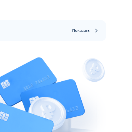
рий
Показать
ЗАВТРА
ц и ИП
ДО
ОФОРМИТЬ ЗАЯВКУ
 я
соглашаюсь с обработкой персональных
данных