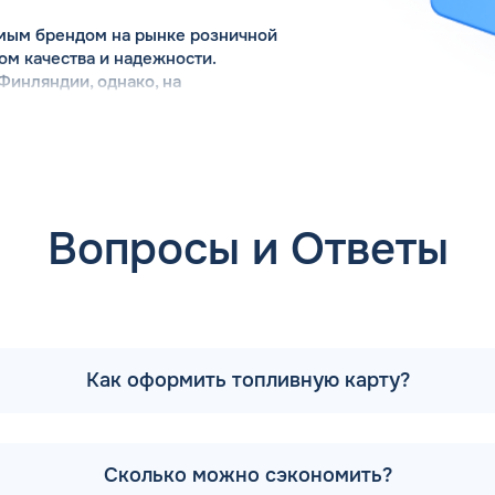
емым брендом на рынке розничной
ом качества и надежности.
Финляндии, однако, на
сравнительно недавно – в 2022
На сегодняшний день владельцем
УС», который создал сеть АЗС на
равочных станций от бывшего владельца АЗС Тебойл унаслед
ство компании уделяет большое внимание техническому об
ным оборудованием. Отличительной чертой АЗС Тебойл в К
Вопросы и Ответы
ь всех основных логистических маршрутов, что позволяет с
ьными темпами и регулярно открывает новые заправочные с
ебойл? На данный момент у компании 367 заправочных пун
azs.ru. Каждый желающий имеет возможность скачать прило
Как оформить топливную карту?
тивно знакомиться с новостями процессингового оператор
 доступен личный кабинет, в котором отображается вся ин
Сколько можно сэкономить?