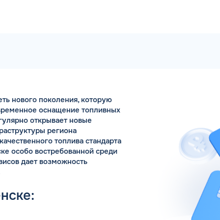
Коммента
СЛЕНИЕ ДЕНЕГ
Для юр. ли
ся в онлайн режиме 24/7.
едств Вы получите
еть нового поколения, которую
е уведомление
овременное оснащение топливных
Заполняя форму,
гулярно открывает новые
фраструктуры региона
качественного топлива стандарта
ске особо востребованной среди
висов дает возможность
.
нске: