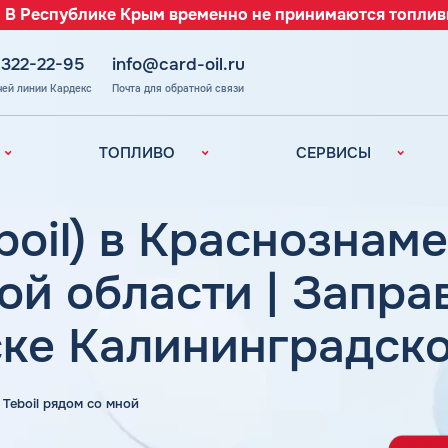
 В Республике Крым временно не принимаются топлив
 322-22-95
info@card-oil.ru
чей линии Кардекс
Почта для обратной связи
ТОПЛИВО
СЕРВИСЫ
Автомобильное
Все сервисы
топливо
Электронный
boil) в Краснознам
Бензин
Документооборот
ефть
(ЭДО)
Дизельное
й области | Заправ
топливо
Аналитика и
Рекомендации
Топливный газ
ке Калининградско
Умный Личный
Топливные бренды
Кабинет
Наши города
Уведомления об
з
а Teboil рядом со мной
окончании баланса
Калькулятор
расхода топлива
Поддержка
аль