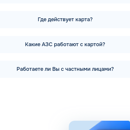
ала все заправочные станции компании Шелл, бренд продол
на в нескольких регионах, насчитывая 367 точек реализац
Где действует карта?
также представлены топливные терминалы партнеров, отмеч
чества реализуемого горючего, который осуществляется на 
их заводах Лукойл, химические лаборатории компании обес
Какие АЗС работают с картой?
снознаменске могут быть всегда уверены в надлежащем кач
 Краснознаменске Калининградской области предоставляет
Работаете ли Вы с частными лицами?
обрести не только товары для автомобилистов, но и предме
 перекусить. Также на топливных терминалах предоставляю
т первоклассное качество топлива и безупречный сервис, 
длагает широкую линейку нефтепродуктов, соответствующи
ак и легкового автомобиля любого класса. Клиентам также д
садки, ингибиторы коррозии, а также характеризуется выс