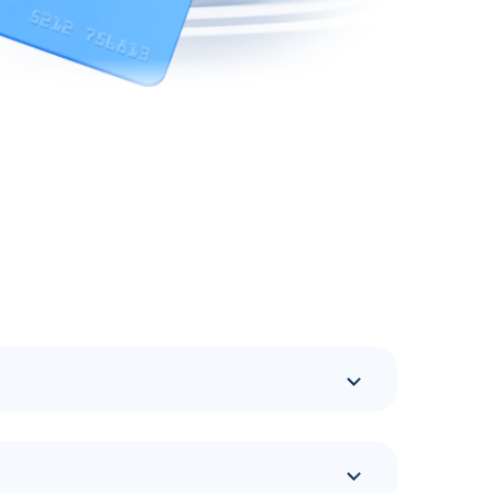
овала высокий уровень обслуживания,
еспечению терминалов, именно поэтому все
раснознаменске Калининградской области
 легкостью найти топливный терминал бренда
танции, поэтому автолюбителей часто
ктов, более подробную информацию о которых
жение, которое является отличным
а. Постоянные клиенты топливной сети имеют
формация по объему заправляемых