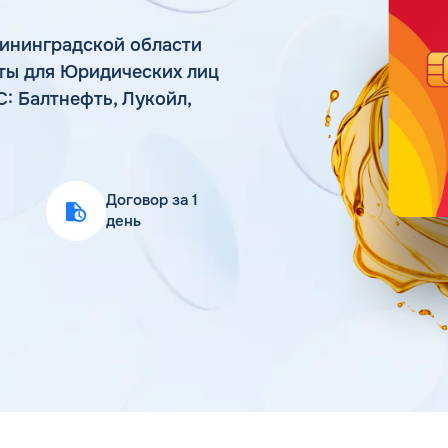
Статьи
лининградской области
Цена бензина и ДТ
ты для Юридических лиц
: Балтнефть, Лукойл,
Договор за 1
день