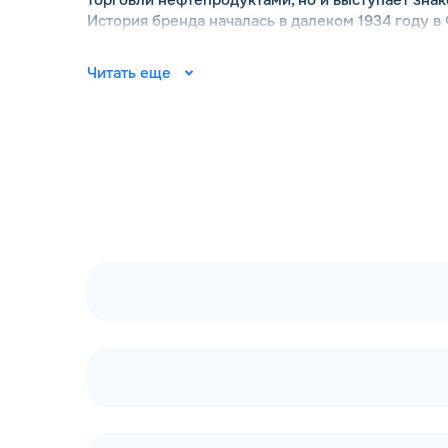
История бренда началась в далеком 1934 году в 
территории Российской Федерации он появился 
году сеть приобрел топливный гигант Лукойл. 
Читать еще
топливного оператора является ООО «ТЕБОЙЛ Р
базе бренда Шелл (Shell). Вместе с сетью зап
соответствующий мировым стандартам. Руковод
заправочные пункты оснащены самым современн
выгодное расположение заправок вдоль всех ос
поблизости.
АЗС Тебойл продолжает расширяться стремител
интересует вопрос - сколько АЗС у компании Т
можно прочитать на официальном сайте teboil-
навигационным инструментом и позволяет опера
определенное преимущество - для них на сайте
нефтепродуктов.
АЗС Тебойл на карте
Несмотря на то, что сеть АЗС Тебойл унаследов