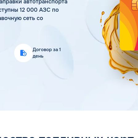
аправки автотранспорта
Статьи
ступны 12 000 АЗС по
Цена бензина и ДТ
авочную сеть со
Договор за 1
день