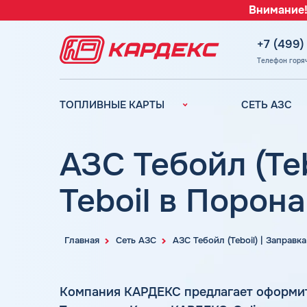
Внимание!
+7 (499)
Телефон горя
ТОПЛИВНЫЕ КАРТЫ
СЕТЬ АЗС
Топливные карты для
Вся сеть АЗС
юридических лиц
АЗС Лукойл
АЗС Тебойл (Te
Преимущества
АЗС Газпромн
Сравнение
Teboil в Порон
АЗС Татнефть
Индивидуальный
АЗС Тебойл
подход
АЗС Газпром
Автомойки
Главная
Сеть АЗС
АЗС Тебойл (Teboil) | Заправк
АЗС
Аdblue
Сургутнефтега
Шиномонтаж
Компания КАРДЕКС предлагает оформи
АЗС
Вопросы и Ответы
Нефтьмагистр