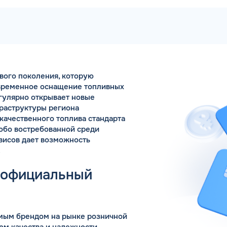
Коммента
ового поколения, которую
А 5 МИНУТ
Для юр. ли
овременное оснащение топливных
оговора и выпуск карт в
гулярно открывает новые
ращения
фраструктуры региона
качественного топлива стандарта
Заполняя форму,
собо востребованной среди
висов дает возможность
.
: официальный
емым брендом на рынке розничной
ом качества и надежности.