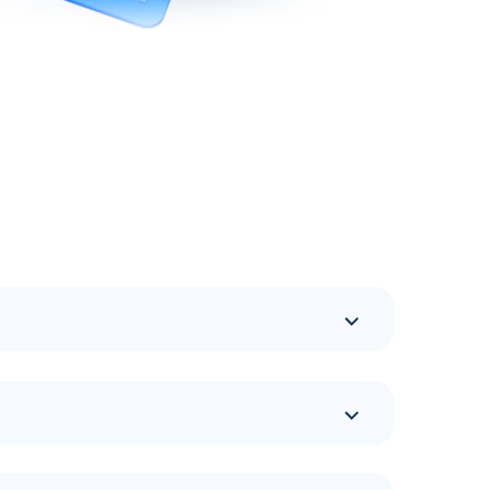
овала высокий уровень обслуживания,
еспечению терминалов, именно поэтому все
оронайске Сахалинской области является
ью найти топливный терминал бренда
танции, поэтому автолюбителей часто
ктов, более подробную информацию о которых
жение, которое является отличным
а. Постоянные клиенты топливной сети имеют
формация по объему заправляемых
жает расширяться. Топливная сеть имеет