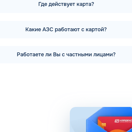
на в нескольких регионах, насчитывая 367 точек реализац
Где действует карта?
также представлены топливные терминалы партнеров, отмеч
чества реализуемого горючего, который осуществляется на 
их заводах Лукойл, химические лаборатории компании обес
Какие АЗС работают с картой?
онайске могут быть всегда уверены в надлежащем качестве 
 Поронайске Сахалинской области предоставляет широкий
Работаете ли Вы с частными лицами?
только товары для автомобилистов, но и предметы первой 
е на топливных терминалах предоставляются услуги мойки 
оклассное качество топлива и безупречный сервис, что п
окую линейку нефтепродуктов, соответствующих высокому э
 легкового автомобиля любого класса. Клиентам также досту
нгибиторы коррозии, а также характеризуется высокими о
ачественного топлива своим клиентам, которые отдают пр
обственных нефтеперерабатывающих заводов компании и про