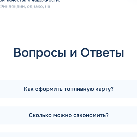
Финляндии, однако, на
сравнительно недавно – в 2022
На сегодняшний день владельцем
УС», который создал сеть АЗС на
равочных станций от бывшего владельца АЗС Тебойл унаслед
ство компании уделяет большое внимание техническому об
ым оборудованием. Отличительной чертой АЗС Тебойл в П
Вопросы и Ответы
новных логистических маршрутов, что позволяет с легкост
ьными темпами и регулярно открывает новые заправочные с
ебойл? На данный момент у компании 367 заправочных пун
azs.ru. Каждый желающий имеет возможность скачать прило
Как оформить топливную карту?
тивно знакомиться с новостями процессингового оператор
 доступен личный кабинет, в котором отображается вся ин
Сколько можно сэкономить?
ала все заправочные станции компании Шелл, бренд продол