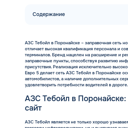
Содержание
АЗС Тебойл в Поронайске – заправочная сеть н
ДОГОВОР З
отличает высокая квалификация персонала и с
мгновенное заключение Д
терминалов. Бренд нацелен на расширение и ре
день об
заправочные пункты, способствуя развитию ин
присутствия. Реализация исключительно высоко
Евро 5 делает сеть АЗС Тебойл в Поронайске о
автомобилистов, а наличие дополнительных сер
удовлетворить потребности водителей в дороге
АЗС Тебойл в Поронайске
сайт
АЗС Тебойл является не только хорошо узнава
торговли нефтепродуктами, но и выступает знак