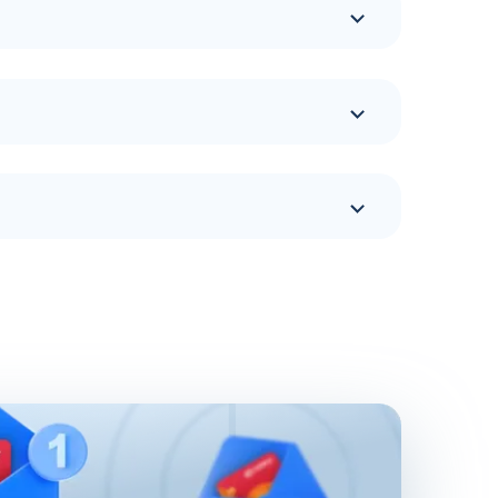
ии ГСМ. Более подробно адреса заправочных
енные для удобства фирменными логотипами.
всех этапах транспортировки. Благодаря тому,
печивают тщательный анализ состава топлива.
и надежности горючего, приобретенного на
 выбор сопутствующих услуг по приемлемой
необходимости, а в кафетериях каждый желающий
для автомобилей и шиномонтажа.
одтверждают положительные отзывы владельцев
кологическому стандарту Евро 5, что
пен фирменный бензин марки АИ-95+ и АИ-98+,
чищающими свойствами.
едпочтение проверенным АЗС и АГЗС, поэтому
ходит многочисленные стадии проверки перед