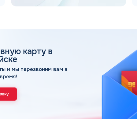
вную карту в
 ДЛЯ ЮР. ЛИЦ И ИП
йске
ОБР
ты и мы перезвоним вам в
время!
Имя*
Спасибо! Ваша заявка принята.
аявку
ами в ближайшее рабочее время: пн-пт с 9:00
ОК
Телефон*
Email*