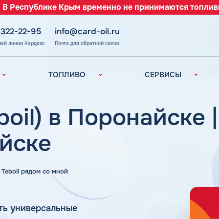
 В Республике Крым временно не принимаются топлив
 322-22-95
info@card-oil.ru
чей линии Кардекс
Почта для обратной связи
ТОПЛИВО
СЕРВИСЫ
Автомобильное
Все сервисы
топливо
Электронный
boil) в Поронайске 
Бензин
Документооборот
ефть
(ЭДО)
Дизельное
айске
топливо
Аналитика и
Рекомендации
Топливный газ
Умный Личный
Топливные бренды
а Teboil рядом со мной
Кабинет
Наши города
Уведомления об
з
окончании баланса
Калькулятор
ть универсальные
расхода топлива
Поддержка
аль