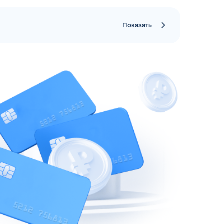
Показать
рий
ЗАВТРА
ц и ИП
ДО
ОФОРМИТЬ ЗАЯВКУ
 я
соглашаюсь с обработкой персональных
данных