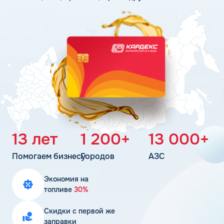
Поддержка
Статьи
Личный кабинет
Цена бензина и ДТ
Карта АЗС
Получить консультацию
13 лет
1 200+
13 000+
Помогаем бизнесу
Городов
АЗС
Экономия на
топливе
30%
Скидки с первой же
заправки