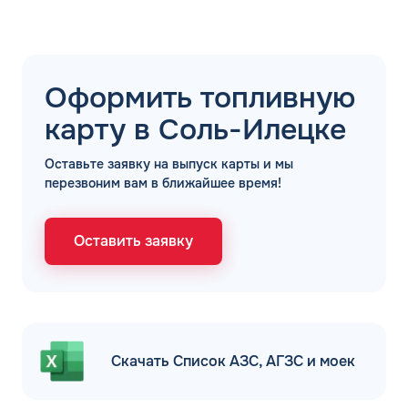
ДО
Для юр. лиц и ИП
ОФОРМИТЬ ЗАЯВКУ
Заполняя форму, я
соглашаюсь с
Оформить топливную
обработкой персональных данных
карту в Соль-Илецке
Оставьте заявку на выпуск карты и мы
перезвоним вам в ближайшее время!
Оставить заявку
Скачать Список АЗС, АГЗС и моек