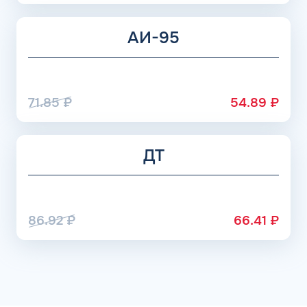
АИ-95
71.85
₽
54.89
₽
ДТ
86.92
₽
66.41
₽