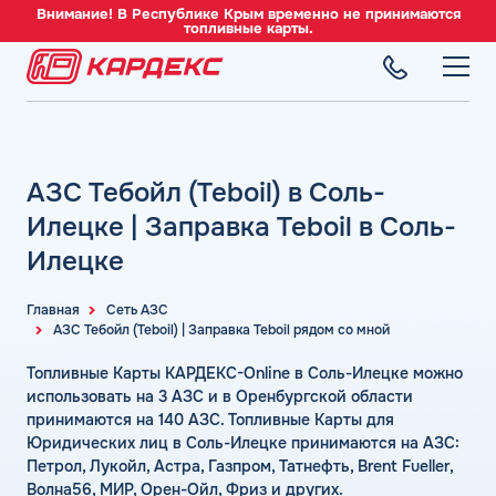
Внимание! В Республике Крым временно не принимаются
топливные карты.
ТОПЛИВНЫЕ КАРТЫ
Топливные карты для юридических лиц
АЗС Тебойл (Teboil) в Соль-
СЕТЬ АЗС
Преимущества
Вся сеть АЗС
Илецке | Заправка Teboil в Соль-
Сравнение
ТОПЛИВО
АЗС Лукойл
Илецке
Индивидуальный подход
Автомобильное топливо
АЗС Газпромнефть
СЕРВИСЫ
Автомойки
Бензин
Главная
Сеть АЗС
АЗС Татнефть
Все сервисы
АЗС Тебойл (Teboil) | Заправка Teboil рядом со мной
Аdblue
Дизельное топливо
КОМПАНИЯ
АЗС Тебойл
Электронный Документооборот (ЭДО)
Шиномонтаж
Топливные Карты КАРДЕКС-Online в Соль-Илецке можно
Топливный газ
О компании
АЗС Газпром
Аналитика и Рекомендации
использовать на 3 АЗС и в Оренбургской области
Вопросы и Ответы
Топливные бренды
Контакты
+7 (499) 322-22-95
принимаются на 140 АЗС. Топливные Карты для
АЗС Сургутнефтегаз
Умный Личный Кабинет
Юридических лиц в Соль-Илецке принимаются на АЗС:
Наши города
АЗС Нефтьмагистраль
info@card-oil.ru
Уведомления об окончании баланса
Петрол, Лукойл, Астра, Газпром, Татнефть, Brent Fueller,
Калькулятор расхода топлива
Волна56, МИР, Орен-Ойл, Фриз и других.