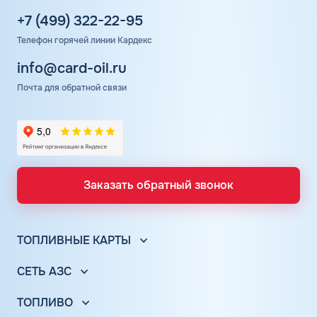
+7 (499) 322-22-95
Телефон горячей линии Кардекс
info@card-oil.ru
Почта для обратной связи
Заказать обратный звонок
ТОПЛИВНЫЕ КАРТЫ
Топливные карты для юр. лиц
СЕТЬ АЗС
Топливные карты КАРДЕКС
Вся сеть АЗС
Топливные карты Лукойл
ТОПЛИВО
АЗС Лукойл
Автомобильное топливо