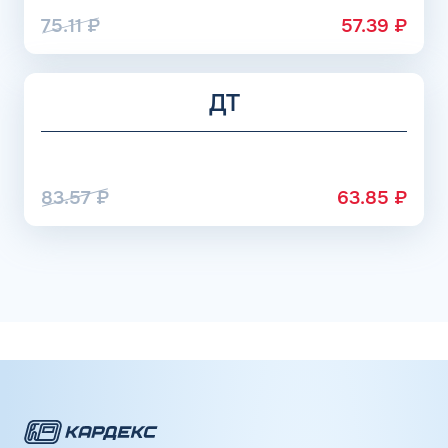
75.11
₽
57.39
₽
ДТ
83.57
₽
63.85
₽