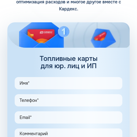
оптимизация расходов и многое другое вместе с
В магазине на АЗС Топлайн в Зализном Донецкой
Кардекс.
Народной Республики автомобилисты могут купить ГСМ,
аксессуары для своего авто, а также набор продуктов в
дорогу. Заправки удобно расположены в любом
направлении вдоль федеральной трассы, могут
заправляться легковые и грузовые автомобили,
расстояние между АЗС не более 100 км.
Топливные карты Топлайн:
Топливные карты
заправки
для юр. лиц и ИП
Аналогичные пластиковые карты были специально
разработаны, чтобы сократить время заправки, для
более плотного контроля водительского состав
предприятий, а также выяснить реальный расход
горючего на единицу корпоративного автотранспорта.
Водитель служебного авто получает топливную карту
для юридического лица или заправочную карту для ИП,
чтобы пользоваться ими на АЗС Топлайн в Зализном.
Обозначенными картами можно заправлять только