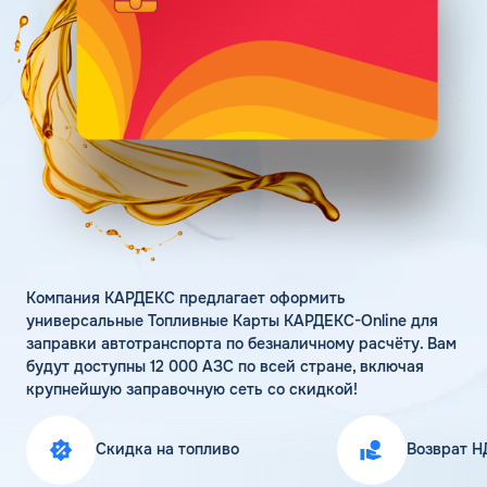
Поддержка
Статьи
Личный кабинет
Цена бензина и ДТ
Карта АЗС
Получить консультацию
Компания КАРДЕКС предлагает оформить
универсальные Топливные Карты КАРДЕКС-Online для
заправки автотранспорта по безналичному расчёту. Вам
будут доступны 12 000 АЗС по всей стране, включая
крупнейшую заправочную сеть со скидкой!
Скидка на топливо
Возврат Н