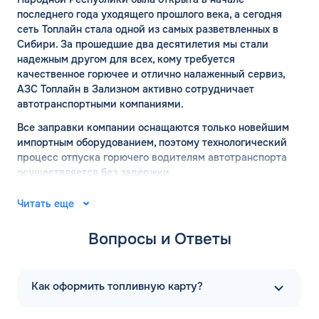
последнего года уходящего прошлого века, а сегодня
сеть Топлайн стала одной из самых разветвленных в
Сибири. За прошедшие два десятилетия мы стали
надежным другом для всех, кому требуется
качественное горючее и отлично налаженный сервиз,
АЗС Топлайн в Зализном активно сотрудничает
автотранспортными компаниями.
Все заправки компании оснащаются только новейшим
импортным оборудованием, поэтому технологический
процесс отпуска горючего водителям автотранспорта
осуществляется без задержки.
АЗС Топлайн в Зализном:
Читать еще
официальный сайт
Вопросы и Ответы
Компания — это дружный и весьма профессиональный
коллектив единомышленников, ежедневно работающих
над усовершенствованием налаженного сервиса, мы
Как оформить топливную карту?
делаем всё, чтобы заправка становилась для всех
клиентов более комфортной.