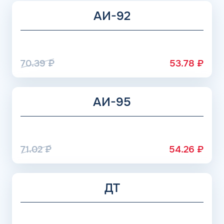
трат на ГСМ.
АИ-92
70.39
₽
53.78
₽
АИ-95
71.02
₽
54.26
₽
ДТ