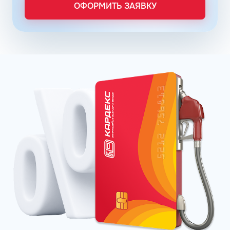
Пульсар – в сети АЗС Роснефть;
ОФОРМИТЬ ЗАЯВКУ
Танеко – в сети АЗС Татнефть.
Преимущества брендовых бензинов доказываются
испытаниями и представляются конкретными цифрами:
увеличение КПД двигателя до 16% в зависимости от
производителя;
увеличение пути, которое машина может проехать
после заправки бака, что в итоге обеспечивает
экономию до 12%;
сохранение чистоты форсунок и клапанов до 99%.
Отзывы покупателей говорят о том, что увидеть
стабильную выгоду при пользовании улучшенных
продуктов можно через три месяца постоянной
заправки.
92 Евро бензин
Несмотря на довольно низкое октановое число, марка
АИ-92 в Абакане обязана соответствовать высокому