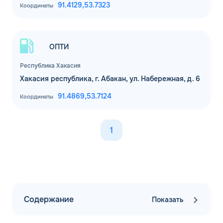
91.4129,
53.7323
Координаты
по МСК
Телефон*
ОК
Email*
ОПТИ
Республика Хакасия
Комментарий
Хакасия республика, г. Абакан, ул. Набережная, д. 6
91.4869,
53.7124
Координаты
ЗАВТРА
ДО
Для юр. лиц и ИП
1
ОФОРМИТЬ ЗАЯВКУ
Заполняя форму, я
соглашаюсь с
обработкой персональных данных
Содержание
Показать