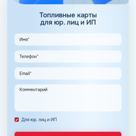
92 бензин: присадки
Топливные карты
Базовые присадки для бензина, добавляющиеся в
для юр. лиц и ИП
жидкость еще на этапе производства, бывают двух
типов:
повышающие октановое число;
адсорбирующие.
Полная информация о добавках, содержащихся в марке
горючего, представлена в паспорте бензина.
Нефтяные корпорации находятся в постоянном поиске
новых комбинаций добавок, повышающих
энергоэффективность мотора, снижающих общий
расход топлива и обеспечивающих чистоту впрыска.
Каждое оптимальное решение оформляется серией
премиальных продуктов на основе неэтилированного
бензина АИ-92 в Абакане Республики Хакасия.
Для юр. лиц и ИП
Популярные фирменные линейки бензинов:
ОПТИ – в сети АЗС Газпромнефть;