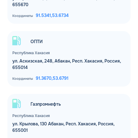
655670
91.5341,
53.6734
Координаты
ОПТИ
Республика Хакасия
ул. Аскизская, 248, Абакан, Респ. Хакасия, Россия,
655014
91.3670,
53.6791
Координаты
ЗАКАЗАТЬ
Газпромнефть
ОБРАТНЫЙ ЗВОНОК
Республика Хакасия
Спасибо! Ваша заявка принята.
Имя*
ул. Крылова, 130 Абакан, Респ. Хакасия, Россия,
Мы свяжемся с Вами в ближайшее
655001
рабочее время: пн-пт с 9:00 до 18:00