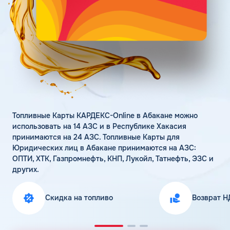
Поддержка
Статьи
Личный кабинет
Цена бензина и ДТ
Карта АЗС
Получить консультацию
Топливные Карты КАРДЕКС-Online в Абакане можно
использовать на 14 АЗС и в Республике Хакасия
принимаются на 24 АЗС. Топливные Карты для
Юридических лиц в Абакане принимаются на АЗС:
ОПТИ, ХТК, Газпромнефть, КНП, Лукойл, Татнефть, ЭЗС и
других.
Скидка на топливо
Возврат Н