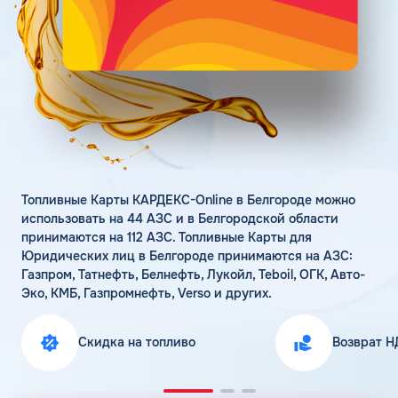
Поддержка
Статьи
Личный кабинет
Цена бензина и ДТ
Карта АЗС
Получить консультацию
Топливные Карты КАРДЕКС-Online в Белгороде можно
использовать на 44 АЗС и в Белгородской области
принимаются на 112 АЗС. Топливные Карты для
Юридических лиц в Белгороде принимаются на АЗС:
Газпром, Татнефть, Белнефть, Лукойл, Teboil, ОГК, Авто-
Эко, КМБ, Газпромнефть, Verso и других.
Скидка на топливо
Возврат Н