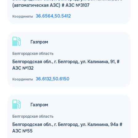
(автоматическая АЗС) # АЗС №3107
36.6564,
50.5412
Координаты
ЗАКАЗАТЬ
ОБРАТНЫЙ ЗВОНОК
Газпром
Белгородская область
Спасибо! Ваша заявка принята.
Имя*
Мы свяжемся с Вами в ближайшее
Белгородская обл., г. Белгород, ул. Калинина, 91, #
рабочее время: пн-пт с 9:00 до 18:00
АЗС №132
по МСК
Телефон*
36.6132,
50.6150
Координаты
ОК
Email*
Газпром
Комментарий
Белгородская область
Белгородская обл., г. Белгород, ул. Калинина, 94а #
АЗС №55
ЗАВТРА