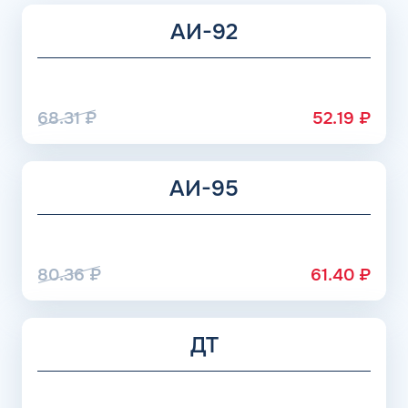
организации, предоставляя сервисы для учета трат на
АИ-92
ГСМ.
68.31
₽
52.19
₽
АИ-95
80.36
₽
61.40
₽
ДТ