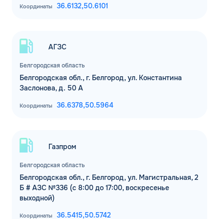
ДО
36.6132,
50.6101
Координаты
Для юр. лиц и ИП
ОФОРМИТЬ ЗАЯВКУ
Заполняя форму, я
соглашаюсь с
АГЗС
обработкой персональных данных
Белгородская область
Белгородская обл., г. Белгород, ул. Константина
Заслонова, д. 50 А
36.6378,
50.5964
Координаты
Газпром
Белгородская область
Белгородская обл., г. Белгород, ул. Магистральная, 2
Б # АЗС №336 (с 8:00 до 17:00, воскресенье
выходной)
36.5415,
50.5742
Координаты