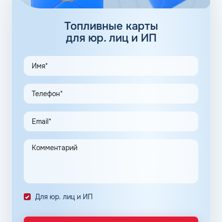
92 бензин: присадки
Топливные карты
Базовые присадки для бензина, добавляющиеся в
для юр. лиц и ИП
жидкость еще на этапе производства, бывают двух
типов:
повышающие октановое число;
адсорбирующие.
Полная информация о добавках, содержащихся в марке
горючего, представлена в паспорте бензина.
Нефтяные корпорации находятся в постоянном поиске
новых комбинаций добавок, повышающих
энергоэффективность мотора, снижающих общий
расход топлива и обеспечивающих чистоту впрыска.
Каждое оптимальное решение оформляется серией
премиальных продуктов на основе неэтилированного
бензина АИ-92 в Белгороде Белгородской области.
Для юр. лиц и ИП
Популярные фирменные линейки бензинов:
ОПТИ – в сети АЗС Газпромнефть;