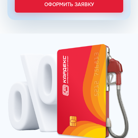
Пульсар – в сети АЗС Роснефть;
ОФОРМИТЬ ЗАЯВКУ
Танеко – в сети АЗС Татнефть.
Преимущества брендовых бензинов доказываются
испытаниями и представляются конкретными цифрами:
увеличение КПД двигателя до 16% в зависимости от
производителя;
увеличение пути, которое машина может проехать
после заправки бака, что в итоге обеспечивает
экономию до 12%;
сохранение чистоты форсунок и клапанов до 99%.
Отзывы покупателей говорят о том, что увидеть
стабильную выгоду при пользовании улучшенных
продуктов можно через три месяца постоянной
заправки.
92 Евро бензин
Несмотря на довольно низкое октановое число, марка
АИ-92 в Белгороде обязана соответствовать высокому