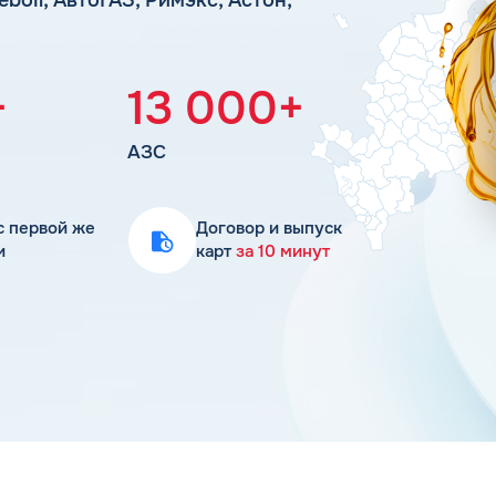
Статьи
Цена бензина и ДТ
+
13 000+
АЗС
с первой же
Договор и выпуск
и
карт
за 10 минут