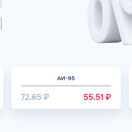
Коммента
А 5 МИНУТ
Для юр. ли
оговора и выпуск карт в
ращения
Заполняя форму,
АИ-95
72.65
₽
55.51
₽