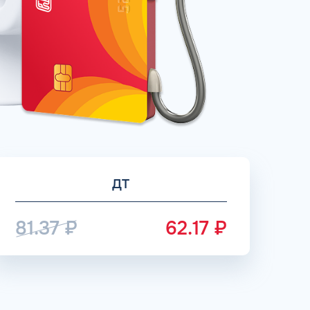
рий
ЗАВТРА
ц и ИП
ДО
ОФОРМИТЬ ЗАЯВКУ
 я
соглашаюсь с обработкой персональных
данных
ДТ
81.37
₽
62.17
₽