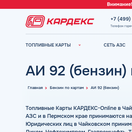
Внимание!
+7 (499)
Телефон горя
ТОПЛИВНЫЕ КАРТЫ
СЕТЬ АЗС
Топливные карты для
Вся сеть АЗС
юридических лиц
АЗС Лукойл
АИ 92 (бензин)
Преимущества
АЗС Газпромн
Сравнение
АЗС Татнефть
Индивидуальный
Главная
Бензин по картам
АИ 92 (бензин)
АЗС Тебойл
подход
АЗС Газпром
Автомойки
Топливные Карты КАРДЕКС-Online в Ча
АЗС
Аdblue
АЗС и в Пермском крае принимаются на
Сургутнефтега
Шиномонтаж
Юридических лиц в Чайковском принима
АЗС
Вопросы и Ответы
Нефтьмагистр
Ликом, Нефтехимпром, Газпромнефть, Teb