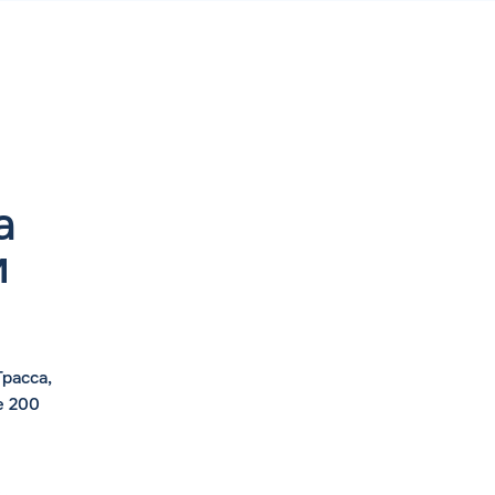
а
м
расса,
е 200