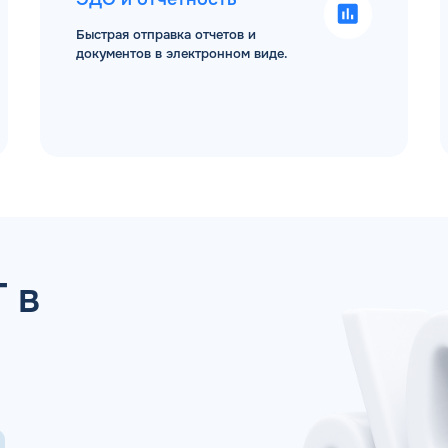
Быстрая отправка отчетов и
документов в электронном виде.
 ДЛЯ ЮР. ЛИЦ И ИП
ОБР
 в
Имя*
Спасибо! Ваша заявка принята.
ами в ближайшее рабочее время: пн-пт с 9:00
ОК
Телефон*
Email*