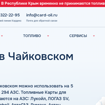
 В Республике Крым временно не принимаются топлив
 322-22-95
info@card-oil.ru
чей линии Кардекс
Почта для обратной связи
ТОПЛИВО
СЕРВИСЫ
Автомобильное
Все сервисы
топливо
Электронный
 в Чайковском
Бензин
Документооборот
ефть
(ЭДО)
Дизельное
топливо
Аналитика и
Рекомендации
Топливный газ
Умный Личный
Топливные бренды
Кабинет
йковском можно использовать на 5
Наши города
Уведомления об
 294 АЗС. Топливные Карты для
з
окончании баланса
Калькулятор
ются на АЗС: Лукойл, ЛОГАЗ SV,
расхода топлива
Поддержка
аль
oil, АвтоГАЗ, Римэкс, Астон,