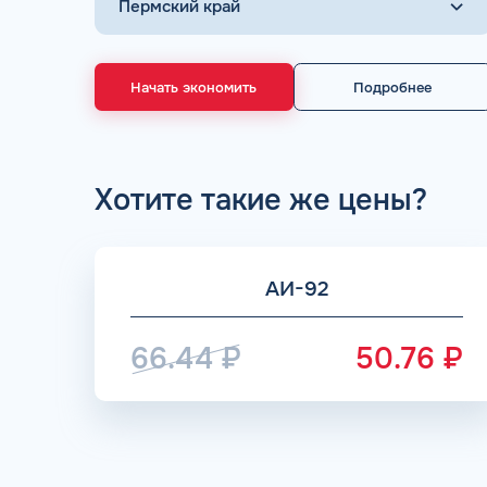
Начать экономить
Подробнее
ДОГОВОР З
Хотите такие же цены?
мгновенное заключение Д
день об
АИ-92
66.44
₽
50.76
₽