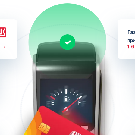
Га
пр
1 