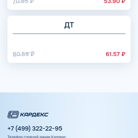
70.55
₽
53.90
₽
ДТ
80.59
₽
61.57
₽
+7 (499) 322-22-95
Телефон горячей линии Кардекс