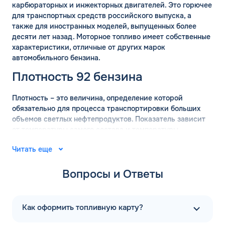
карбюраторных и инжекторных двигателей. Это горючее
для транспортных средств российского выпуска, а
также для иностранных моделей, выпущенных более
десяти лет назад. Моторное топливо имеет собственные
характеристики, отличные от других марок
автомобильного бензина.
Плотность 92 бензина
Плотность – это величина, определение которой
обязательно для процесса транспортировки больших
объемов светлых нефтепродуктов. Показатель зависит
от температуры самого состава и температуры
окружающей среды. Для вычисления точных значений
Читать еще
плотности бензина используются готовые таблицы.
АИ-92 имеет плотность 755 кг/м2, с погрешностью 15 кг
Вопросы и Ответы
в сторону уменьшения или увеличения.
Удельная теплота сгорания марки АИ-92 составляет
43,6 МДж/кг с небольшой погрешностью. Показатель не
Как оформить топливную карту?
зависит от октанового числа. На энергоэффективность