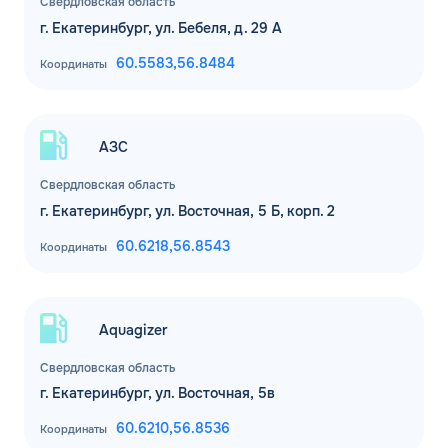
Свердловская область
Спасибо! Ваша заявка принята.
г. Екатеринбург, ул. Бебеля, д. 29 А
Имя*
Мы свяжемся с Вами в ближайшее
60.5583,
56.8484
Координаты
рабочее время: пн-пт с 9:00 до 18:00
по МСК
Телефон*
ОК
АЗС
Email*
Свердловская область
г. Екатеринбург, ул. Восточная, 5 Б, корп. 2
Комментарий
60.6218,
56.8543
Координаты
ЗАВТРА
ДО
Для юр. лиц и ИП
Aquagizer
ОФОРМИТЬ ЗАЯВКУ
Свердловская область
Заполняя форму, я
соглашаюсь с
г. Екатеринбург, ул. Восточная, 5в
обработкой персональных данных
60.6210,
56.8536
Координаты