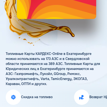
Поддержка
Статьи
Личный кабинет
Цена бензина и ДТ
Карта АЗС
Получить консультацию
Топливные Карты КАРДЕКС-Online в Екатеринбурге
можно использовать на 173 АЗС и в Свердловской
области принимаются на 389 АЗС. Топливные Карты для
Юридических лиц в Екатеринбурге принимаются на
АЗС: Газпромнефть, Лукойл, GGroup, Римэкс,
Уралконтрактнефть, Varta, TamicEnergy, ЭКОГАЗ,
Караван, ОПТИ и других.
Скидка на топливо
Возврат Н