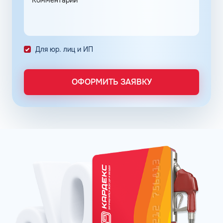
расход топлива и обеспечивающих чистоту впрыска.
Каждое оптимальное решение оформляется серией
премиальных продуктов на основе неэтилированного
бензина АИ-92 в Екатеринбурге Свердловской области.
Для юр. лиц и ИП
Популярные фирменные линейки бензинов:
ОПТИ – в сети АЗС Газпромнефть;
Пульсар – в сети АЗС Роснефть;
ОФОРМИТЬ ЗАЯВКУ
Танеко – в сети АЗС Татнефть.
Преимущества брендовых бензинов доказываются
испытаниями и представляются конкретными цифрами:
увеличение КПД двигателя до 16% в зависимости от
производителя;
увеличение пути, которое машина может проехать
после заправки бака, что в итоге обеспечивает
экономию до 12%;
сохранение чистоты форсунок и клапанов до 99%.
Отзывы покупателей говорят о том, что увидеть
стабильную выгоду при пользовании улучшенных