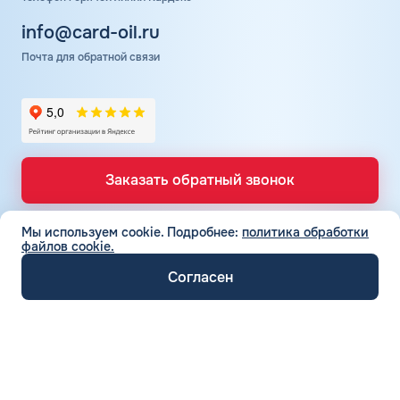
info@card-oil.ru
Почта для обратной связи
Заказать обратный звонок
Мы используем cookie.
Подробнее:
политика обработки
файлов cookie.
ТОПЛИВНЫЕ КАРТЫ
Топливные карты для юр. лиц
Согласен
СЕТЬ АЗС
Топливные карты КАРДЕКС
Вся сеть АЗС
Топливные карты Лукойл
ТОПЛИВО
АЗС Лукойл
Автомобильное топливо
Топливные карты Газпромнефть
АЗС Газпромнефть
СЕРВИСЫ И УСЛУГИ
Бензин
Топливные карты Татнефть
Электронный Документооборот (ЭДО)
АЗС Татнефть