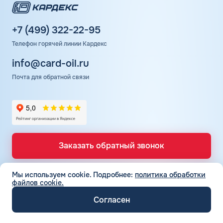
+7 (499) 322-22-95
Телефон горячей линии Кардекс
info@card-oil.ru
Почта для обратной связи
Заказать обратный звонок
Мы используем cookie.
Подробнее:
политика обработки
файлов cookie.
ТОПЛИВНЫЕ КАРТЫ
Топливные карты для юр. лиц
Согласен
СЕТЬ АЗС
Топливные карты КАРДЕКС
Вся сеть АЗС