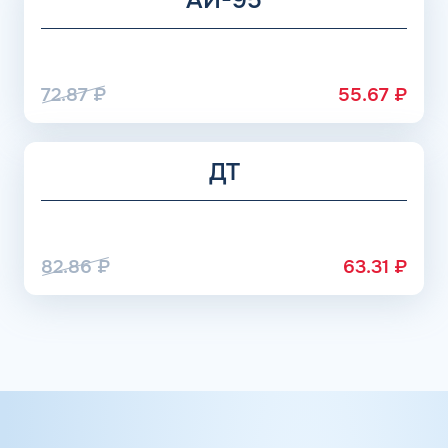
72.87
₽
55.67
₽
ДТ
82.86
₽
63.31
₽