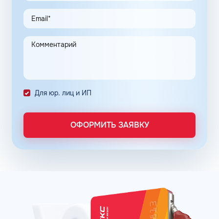
горючего, представлена в паспорте бензина.
Нефтяные корпорации находятся в постоянном поиске
новых комбинаций добавок, повышающих
энергоэффективность мотора, снижающих общий
расход топлива и обеспечивающих чистоту впрыска.
Каждое оптимальное решение оформляется серией
премиальных продуктов на основе неэтилированного
бензина АИ-92 в Элисте Республики Калмыкия.
Для юр. лиц и ИП
Популярные фирменные линейки бензинов:
ОПТИ – в сети АЗС Газпромнефть;
Пульсар – в сети АЗС Роснефть;
ОФОРМИТЬ ЗАЯВКУ
Танеко – в сети АЗС Татнефть.
Преимущества брендовых бензинов доказываются
испытаниями и представляются конкретными цифрами:
увеличение КПД двигателя до 16% в зависимости от
производителя;
увеличение пути, которое машина может проехать
после заправки бака, что в итоге обеспечивает