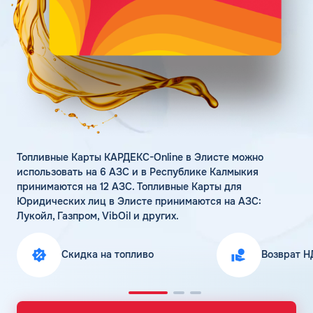
Поддержка
Статьи
Личный кабинет
Цена бензина и ДТ
Карта АЗС
Получить консультацию
Топливные Карты КАРДЕКС-Online в Элисте можно
использовать на 6 АЗС и в Республике Калмыкия
принимаются на 12 АЗС. Топливные Карты для
Юридических лиц в Элисте принимаются на АЗС:
Лукойл, Газпром, VibOil и других.
Скидка на топливо
Возврат Н