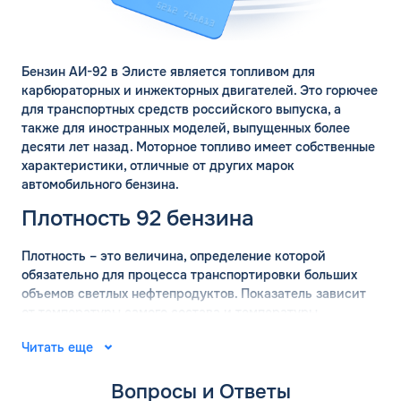
ЗАКАЗАТЬ
ОБРАТНЫЙ ЗВОНОК
Спасибо! Ваша заявка принята.
Имя*
Бензин АИ-92 в Элисте является топливом для
Мы свяжемся с Вами в ближайшее
карбюраторных и инжекторных двигателей. Это горючее
время
для транспортных средств российского выпуска, а
Телефон*
также для иностранных моделей, выпущенных более
ОК
десяти лет назад. Моторное топливо имеет собственные
характеристики, отличные от других марок
Email*
автомобильного бензина.
Плотность 92 бензина
Комментарий
Плотность – это величина, определение которой
обязательно для процесса транспортировки больших
ЗАВТРА
объемов светлых нефтепродуктов. Показатель зависит
от температуры самого состава и температуры
ДО
Для юр. лиц и ИП
окружающей среды. Для вычисления точных значений
Читать еще
плотности бензина используются готовые таблицы.
ОФОРМИТЬ ЗАЯВКУ
АИ-92 имеет плотность 755 кг/м2, с погрешностью 15 кг
Заполняя форму, я
соглашаюсь с
Вопросы и Ответы
обработкой персональных данных
в сторону уменьшения или увеличения.