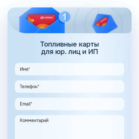
заводится медленнее и требуется больше времени на
прогрев машины. Косвенное влияние на скорость
прогрева также оказывает фракционный состав
жидкости.
92 бензин: присадки
Топливные карты
Базовые присадки для бензина, добавляющиеся в
для юр. лиц и ИП
жидкость еще на этапе производства, бывают двух
типов:
повышающие октановое число;
адсорбирующие.
Полная информация о добавках, содержащихся в марке
горючего, представлена в паспорте бензина.
Нефтяные корпорации находятся в постоянном поиске
новых комбинаций добавок, повышающих
энергоэффективность мотора, снижающих общий
расход топлива и обеспечивающих чистоту впрыска.
Каждое оптимальное решение оформляется серией