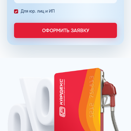
премиальных продуктов на основе неэтилированного
бензина АИ-92 в Энергодаре Запорожской области.
Для юр. лиц и ИП
Популярные фирменные линейки бензинов:
ОПТИ – в сети АЗС Газпромнефть;
Пульсар – в сети АЗС Роснефть;
ОФОРМИТЬ ЗАЯВКУ
Танеко – в сети АЗС Татнефть.
Преимущества брендовых бензинов доказываются
испытаниями и представляются конкретными цифрами:
увеличение КПД двигателя до 16% в зависимости от
производителя;
увеличение пути, которое машина может проехать
после заправки бака, что в итоге обеспечивает
экономию до 12%;
сохранение чистоты форсунок и клапанов до 99%.
Отзывы покупателей говорят о том, что увидеть
стабильную выгоду при пользовании улучшенных
продуктов можно через три месяца постоянной
заправки.