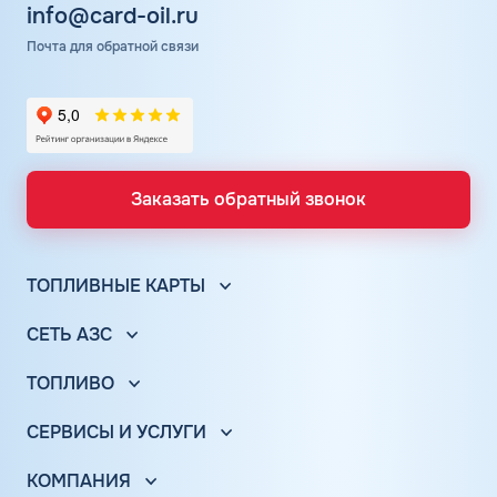
info@card-oil.ru
Почта для обратной связи
Заказать обратный звонок
ТОПЛИВНЫЕ КАРТЫ
Топливные карты для юр. лиц
СЕТЬ АЗС
Топливные карты КАРДЕКС
Вся сеть АЗС
Топливные карты Лукойл
ТОПЛИВО
АЗС Лукойл
Автомобильное топливо
Топливные карты Газпромнефть
АЗС Газпромнефть
СЕРВИСЫ И УСЛУГИ
Бензин
Топливные карты Татнефть
Электронный Документооборот (ЭДО)
АЗС Татнефть
Дизельное топливо
Топливные карты Газпром
КОМПАНИЯ
Аналитика и Рекомендации
АЗС Тебойл