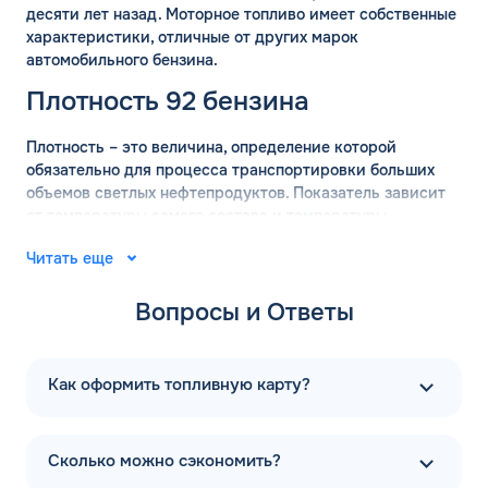
десяти лет назад. Моторное топливо имеет собственные
характеристики, отличные от других марок
автомобильного бензина.
Плотность 92 бензина
Плотность – это величина, определение которой
обязательно для процесса транспортировки больших
объемов светлых нефтепродуктов. Показатель зависит
от температуры самого состава и температуры
окружающей среды. Для вычисления точных значений
Читать еще
плотности бензина используются готовые таблицы.
АИ-92 имеет плотность 755 кг/м2, с погрешностью 15 кг
Вопросы и Ответы
в сторону уменьшения или увеличения.
Удельная теплота сгорания марки АИ-92 составляет
43,6 МДж/кг с небольшой погрешностью. Показатель не
Как оформить топливную карту?
зависит от октанового числа. На энергоэффективность
продукта влияет наличие соединений водорода в
готовом продукте.
Сколько можно сэкономить?