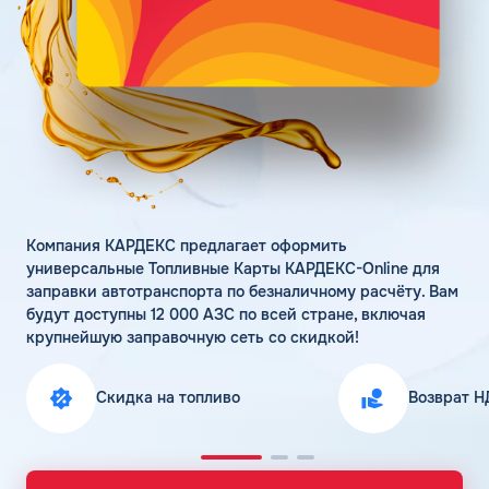
Поддержка
Статьи
Личный кабинет
Цена бензина и ДТ
Карта АЗС
Получить консультацию
Компания КАРДЕКС предлагает оформить
универсальные Топливные Карты КАРДЕКС-Online для
заправки автотранспорта по безналичному расчёту. Вам
будут доступны 12 000 АЗС по всей стране, включая
крупнейшую заправочную сеть со скидкой!
Скидка на топливо
Возврат Н