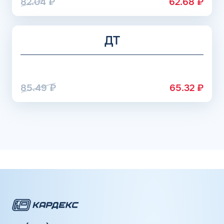
82.04
₽
62.68
₽
ДТ
85.49
₽
65.32
₽