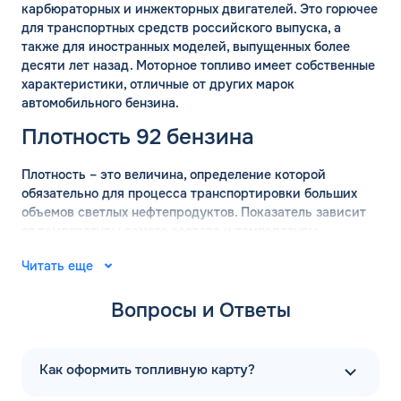
карбюраторных и инжекторных двигателей. Это горючее
для транспортных средств российского выпуска, а
также для иностранных моделей, выпущенных более
десяти лет назад. Моторное топливо имеет собственные
характеристики, отличные от других марок
автомобильного бензина.
Плотность 92 бензина
Плотность – это величина, определение которой
обязательно для процесса транспортировки больших
объемов светлых нефтепродуктов. Показатель зависит
от температуры самого состава и температуры
окружающей среды. Для вычисления точных значений
Читать еще
плотности бензина используются готовые таблицы.
АИ-92 имеет плотность 755 кг/м2, с погрешностью 15 кг
Вопросы и Ответы
в сторону уменьшения или увеличения.
Удельная теплота сгорания марки АИ-92 составляет
43,6 МДж/кг с небольшой погрешностью. Показатель не
Как оформить топливную карту?
зависит от октанового числа. На энергоэффективность