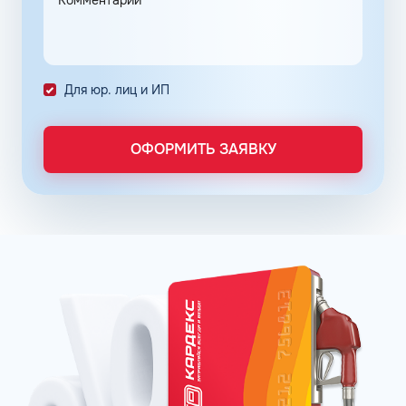
расход топлива и обеспечивающих чистоту впрыска.
Каждое оптимальное решение оформляется серией
премиальных продуктов на основе неэтилированного
бензина АИ-92 в Кисловодске Ставропольского края.
Для юр. лиц и ИП
Популярные фирменные линейки бензинов:
ОПТИ – в сети АЗС Газпромнефть;
Пульсар – в сети АЗС Роснефть;
ОФОРМИТЬ ЗАЯВКУ
Танеко – в сети АЗС Татнефть.
Преимущества брендовых бензинов доказываются
испытаниями и представляются конкретными цифрами:
увеличение КПД двигателя до 16% в зависимости от
производителя;
увеличение пути, которое машина может проехать
после заправки бака, что в итоге обеспечивает
экономию до 12%;
сохранение чистоты форсунок и клапанов до 99%.
Отзывы покупателей говорят о том, что увидеть
стабильную выгоду при пользовании улучшенных