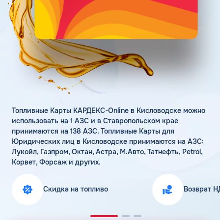
Поддержка
Статьи
Личный кабинет
Цена бензина и ДТ
Карта АЗС
Получить консультацию
Топливные Карты КАРДЕКС-Online в Кисловодске можно
использовать на 1 АЗС и в Ставропольском крае
принимаются на 138 АЗС. Топливные Карты для
Юридических лиц в Кисловодске принимаются на АЗС:
Лукойл, Газпром, Октан, Астра, М.Авто, Татнефть, Petrol,
Корвет, Форсаж и других.
Скидка на топливо
Возврат Н