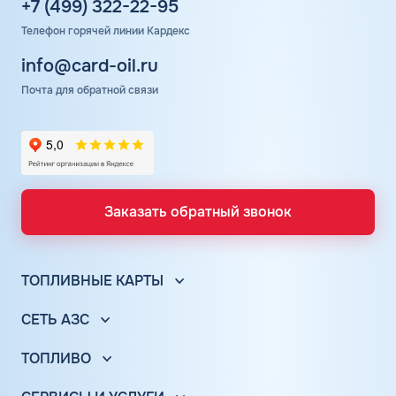
+7 (499) 322-22-95
Телефон горячей линии Кардекс
info@card-oil.ru
Почта для обратной связи
Заказать обратный звонок
ТОПЛИВНЫЕ КАРТЫ
Топливные карты для юр. лиц
СЕТЬ АЗС
Топливные карты КАРДЕКС
Вся сеть АЗС
Топливные карты Лукойл
ТОПЛИВО
АЗС Лукойл
Автомобильное топливо
Топливные карты Газпромнефть
АЗС Газпромнефть