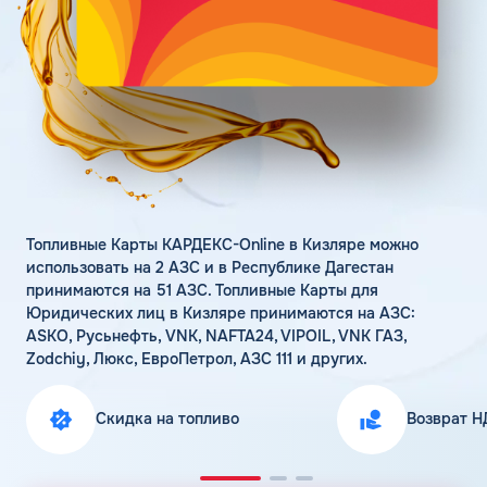
Поддержка
Статьи
Личный кабинет
Цена бензина и ДТ
Карта АЗС
Получить консультацию
Топливные Карты КАРДЕКС-Online в Кизляре можно
использовать на 2 АЗС и в Республике Дагестан
принимаются на 51 АЗС. Топливные Карты для
Юридических лиц в Кизляре принимаются на АЗС:
ASKO, Русьнефть, VNK, NAFTA24, VIPOIL, VNK ГАЗ,
Zodchiy, Люкс, ЕвроПетрол, АЗС 111 и других.
Скидка на топливо
Возврат Н