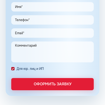
типов:
повышающие октановое число;
адсорбирующие.
Полная информация о добавках, содержащихся в марке
горючего, представлена в паспорте бензина.
Нефтяные корпорации находятся в постоянном поиске
новых комбинаций добавок, повышающих
энергоэффективность мотора, снижающих общий
расход топлива и обеспечивающих чистоту впрыска.
Каждое оптимальное решение оформляется серией
премиальных продуктов на основе неэтилированного
бензина АИ-92 в Кизляре Республики Дагестан.
Для юр. лиц и ИП
Популярные фирменные линейки бензинов:
ОПТИ – в сети АЗС Газпромнефть;
Пульсар – в сети АЗС Роснефть;
ОФОРМИТЬ ЗАЯВКУ
Танеко – в сети АЗС Татнефть.
Преимущества брендовых бензинов доказываются
испытаниями и представляются конкретными цифрами: