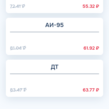
72.41
₽
55.32
₽
АИ-95
81.04
₽
61.92
₽
ДТ
83.47
₽
63.77
₽