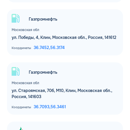
Газпромнефть
Московская обл
ул. Победы, 4, Клин, Московская обл., Россия, 141612
36.7452,
56.3174
Координаты
Газпромнефть
Московская обл
ЗАКАЗАТЬ
ул. Староямская, 70б, М10, Клин, Московская обл.,
ОБРАТНЫЙ ЗВОНОК
Россия, 141603
36.7093,
56.3461
Спасибо! Ваша заявка принята.
Имя*
Координаты
Мы свяжемся с Вами в ближайшее
рабочее время: пн-пт с 9:00 до 18:00
по МСК
Телефон*