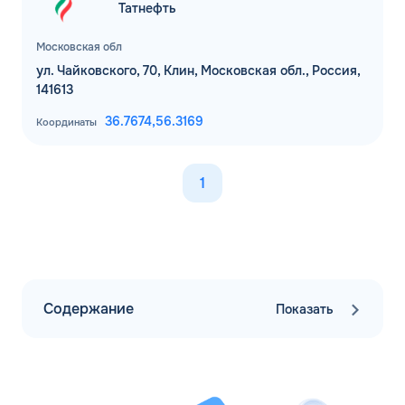
Татнефть
ОК
Email*
Московская обл
ул. Чайковского, 70, Клин, Московская обл., Россия,
141613
Комментарий
36.7674,
56.3169
Координаты
ЗАВТРА
1
ДО
Для юр. лиц и ИП
ОФОРМИТЬ ЗАЯВКУ
Заполняя форму, я
соглашаюсь с
обработкой персональных данных
Содержание
Показать