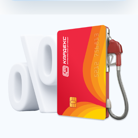
Преимущества брендовых бензинов доказываются
испытаниями и представляются конкретными цифрами:
увеличение КПД двигателя до 16% в зависимости от
производителя;
увеличение пути, которое машина может проехать
после заправки бака, что в итоге обеспечивает
экономию до 12%;
сохранение чистоты форсунок и клапанов до 99%.
Отзывы покупателей говорят о том, что увидеть
стабильную выгоду при пользовании улучшенных
продуктов можно через три месяца постоянной
заправки.
92 Евро бензин
Несмотря на довольно низкое октановое число, марка
АИ-92 в Клине обязана соответствовать высокому
классу экологичности. Это бензин стандарта Евро 5 –
ныне действующего на территории России. Кроме того,
на некоторых мощностях идет выпуск бензинов Евро 6