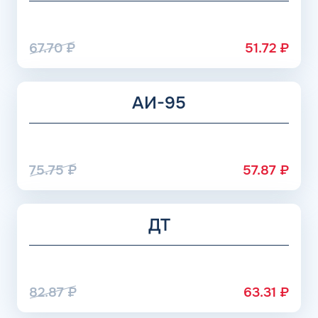
67.70
₽
51.72
₽
АИ-95
75.75
₽
57.87
₽
ДТ
82.87
₽
63.31
₽