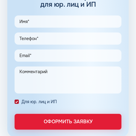
Базовые присадки для бензина, добавляющиеся в
для юр. лиц и ИП
жидкость еще на этапе производства, бывают двух
типов:
повышающие октановое число;
адсорбирующие.
Полная информация о добавках, содержащихся в марке
горючего, представлена в паспорте бензина.
Нефтяные корпорации находятся в постоянном поиске
новых комбинаций добавок, повышающих
энергоэффективность мотора, снижающих общий
расход топлива и обеспечивающих чистоту впрыска.
Каждое оптимальное решение оформляется серией
премиальных продуктов на основе неэтилированного
бензина АИ-92 в Клине Московской области.
Для юр. лиц и ИП
Популярные фирменные линейки бензинов:
ОПТИ – в сети АЗС Газпромнефть;
Пульсар – в сети АЗС Роснефть;
ОФОРМИТЬ ЗАЯВКУ
Танеко – в сети АЗС Татнефть.