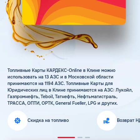
Поддержка
Статьи
Личный кабинет
Цена бензина и ДТ
Карта АЗС
Получить консультацию
Топливные Карты КАРДЕКС-Online в Клине можно
использовать на 13 АЗС и в Московской области
принимаются на 1194 АЗС. Топливные Карты для
Юридических лиц в Клине принимаются на АЗС: Лукойл,
Газпромнефть, Teboil, Татнефть, Нефтьмагистраль,
ТРАССА, ОПТИ, ОРТК, General Fueller, LPG и других.
Скидка на топливо
Возврат Н