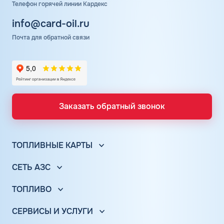
Телефон горячей линии Кардекс
info@card-oil.ru
Почта для обратной связи
Заказать обратный звонок
ТОПЛИВНЫЕ КАРТЫ
Топливные карты для юр. лиц
СЕТЬ АЗС
Топливные карты КАРДЕКС
Вся сеть АЗС
Топливные карты Лукойл
ТОПЛИВО
АЗС Лукойл
Автомобильное топливо
Топливные карты Газпромнефть
АЗС Газпромнефть
СЕРВИСЫ И УСЛУГИ
Бензин
Топливные карты Татнефть
Электронный Документооборот (ЭДО)
АЗС Татнефть