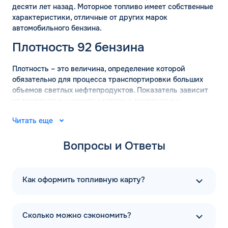
десяти лет назад. Моторное топливо имеет собственные
характеристики, отличные от других марок
автомобильного бензина.
Плотность 92 бензина
Плотность – это величина, определение которой
обязательно для процесса транспортировки больших
объемов светлых нефтепродуктов. Показатель зависит
от температуры самого состава и температуры
окружающей среды. Для вычисления точных значений
Читать еще
плотности бензина используются готовые таблицы.
АИ-92 имеет плотность 755 кг/м2, с погрешностью 15 кг
Вопросы и Ответы
в сторону уменьшения или увеличения.
Удельная теплота сгорания марки АИ-92 составляет
43,6 МДж/кг с небольшой погрешностью. Показатель не
Как оформить топливную карту?
зависит от октанового числа. На энергоэффективность
продукта влияет наличие соединений водорода в
готовом продукте.
Сколько можно сэкономить?