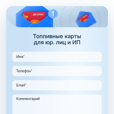
заводится медленнее и требуется больше времени на
прогрев машины. Косвенное влияние на скорость
прогрева также оказывает фракционный состав
жидкости.
92 бензин: присадки
Топливные карты
Базовые присадки для бензина, добавляющиеся в
для юр. лиц и ИП
жидкость еще на этапе производства, бывают двух
типов:
повышающие октановое число;
адсорбирующие.
Полная информация о добавках, содержащихся в марке
горючего, представлена в паспорте бензина.
Нефтяные корпорации находятся в постоянном поиске
новых комбинаций добавок, повышающих
энергоэффективность мотора, снижающих общий
расход топлива и обеспечивающих чистоту впрыска.
Каждое оптимальное решение оформляется серией