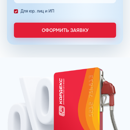
премиальных продуктов на основе неэтилированного
бензина АИ-92 в Красном Луче Луганской Народной
Для юр. лиц и ИП
Республики. Популярные фирменные линейки бензинов:
ОПТИ – в сети АЗС Газпромнефть;
Пульсар – в сети АЗС Роснефть;
ОФОРМИТЬ ЗАЯВКУ
Танеко – в сети АЗС Татнефть.
Преимущества брендовых бензинов доказываются
испытаниями и представляются конкретными цифрами:
увеличение КПД двигателя до 16% в зависимости от
производителя;
увеличение пути, которое машина может проехать
после заправки бака, что в итоге обеспечивает
экономию до 12%;
сохранение чистоты форсунок и клапанов до 99%.
Отзывы покупателей говорят о том, что увидеть
стабильную выгоду при пользовании улучшенных
продуктов можно через три месяца постоянной
заправки.