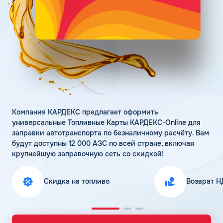
Поддержка
Статьи
Личный кабинет
Цена бензина и ДТ
Карта АЗС
Получить консультацию
Компания КАРДЕКС предлагает оформить
универсальные Топливные Карты КАРДЕКС-Online для
заправки автотранспорта по безналичному расчёту. Вам
будут доступны 12 000 АЗС по всей стране, включая
крупнейшую заправочную сеть со скидкой!
Скидка на топливо
Возврат Н