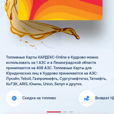
Поддержка
Статьи
Личный кабинет
Цена бензина и ДТ
Карта АЗС
Получить консультацию
Топливные Карты КАРДЕКС-Online в Кудрово можно
использовать на 1 АЗС и в Ленинградской области
принимаются на 408 АЗС. Топливные Карты для
Юридических лиц в Кудрово принимаются на АЗС:
Лукойл, Teboil, Газпромнефть, Сургутнефтегаз, Татнефть,
КиТЭК, ARIS, Юнион, Union, Белул и других.
Скидка на топливо
Возврат Н