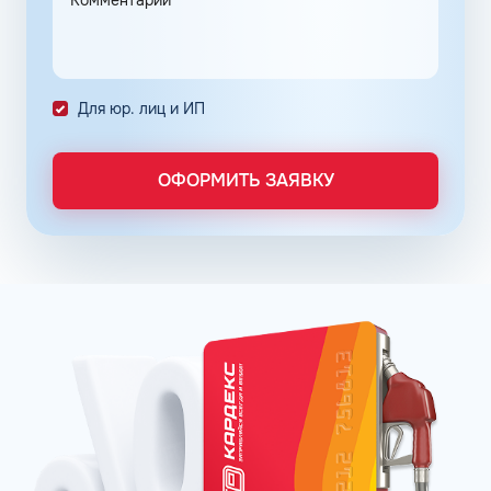
расход топлива и обеспечивающих чистоту впрыска.
Каждое оптимальное решение оформляется серией
премиальных продуктов на основе неэтилированного
бензина АИ-92 в Кудрово Ленинградской области.
Для юр. лиц и ИП
Популярные фирменные линейки бензинов:
ОПТИ – в сети АЗС Газпромнефть;
Пульсар – в сети АЗС Роснефть;
ОФОРМИТЬ ЗАЯВКУ
Танеко – в сети АЗС Татнефть.
Преимущества брендовых бензинов доказываются
испытаниями и представляются конкретными цифрами:
увеличение КПД двигателя до 16% в зависимости от
производителя;
увеличение пути, которое машина может проехать
после заправки бака, что в итоге обеспечивает
экономию до 12%;
сохранение чистоты форсунок и клапанов до 99%.
Отзывы покупателей говорят о том, что увидеть
стабильную выгоду при пользовании улучшенных