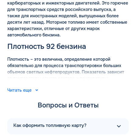
карбюраторных и инжекторных двигателей. Это горючее
для транспортных средств российского выпуска, а
также для иностранных моделей, выпущенных более
десяти лет назад. Моторное топливо имеет собственные
характеристики, отличные от других марок
автомобильного бензина.
Плотность 92 бензина
Плотность – это величина, определение которой
обязательно для процесса транспортировки больших
объемов светлых нефтепродуктов. Показатель зависит
от температуры самого состава и температуры
окружающей среды. Для вычисления точных значений
Читать еще
плотности бензина используются готовые таблицы.
АИ-92 имеет плотность 755 кг/м2, с погрешностью 15 кг
Вопросы и Ответы
в сторону уменьшения или увеличения.
Удельная теплота сгорания марки АИ-92 составляет
43,6 МДж/кг с небольшой погрешностью. Показатель не
Как оформить топливную карту?
зависит от октанового числа. На энергоэффективность