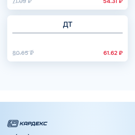
71.09
₽
54.31
₽
ДТ
80.65
₽
61.62
₽