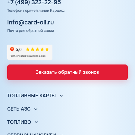
+7 (499) 322-22-95
Телефон горячей линии Кардекс
info@card-oil.ru
Почта для обратной связи
Заказать обратный звонок
ТОПЛИВНЫЕ КАРТЫ
Топливные карты для юр. лиц
СЕТЬ АЗС
Топливные карты КАРДЕКС
Вся сеть АЗС
Топливные карты Лукойл
ТОПЛИВО
АЗС Лукойл
Автомобильное топливо
Топливные карты Газпромнефть
АЗС Газпромнефть